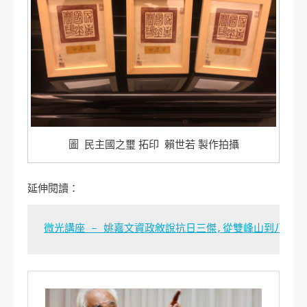
圖 民主國之璽 拓印 賴世若 製作拍攝
延伸閱讀：
微光講座 – 姚嘉文資政敘說抗日三傑,從雙峰山到八卦山-