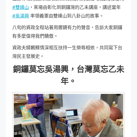
#雙峰山
，來場由彰化到銅鑼灣的乙未講座，講述當年
#吳湯興
率領義軍由雙峰山到八卦山的故事。
八旬的資政全程站著用鏗鏘有力的聲音，告訴大家銅鑼
有多麼值得我們驕傲。
資政夫婦鶼鰈情深相互扶持一生榮辱相依，共同寫下台
灣民主發展史。
銅鑼莫忘吳湯興，台灣莫忘乙未
年。