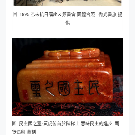
圖 1895 乙未抗日講座＆簽書會 團體合照 微光書旅 提
供
圖 民主國之璽-黃虎俯首於階梯上 意味民主的進步 司
徒長卿 摹刻