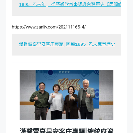
1895 乙未年| 從藝術欣賞來認識台灣歷史《馬關條約》
https://www.zanliv.com/202111165-4/
漢聲電臺早安客庄專題|回顧1895 乙未戰爭歷史