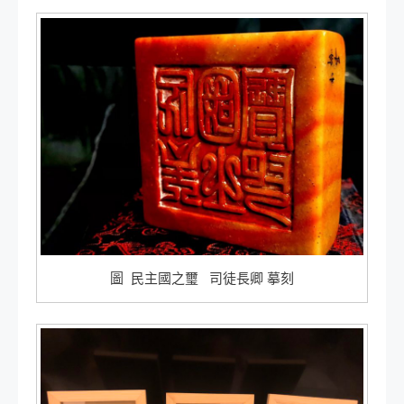
圖 民主國之璽 司徒長卿 摹刻