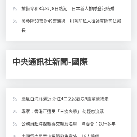
搶搭令和8年8月8日熱潮 日本新人排隊登記結婚
美參院50票對49票通過 川普前私人律師真除司法部
長
中央通訊社新聞-國際
颱風白海豚逼近 浙江4口之家觀浪9歲童遭捲走
專家：香港正遭受「三疫夾擊」 勿輕忽流感
公務員赴陸探親得交親友名單 陸委會：執行多年
中國雲南民眾火把節發生意外 16人燒傷