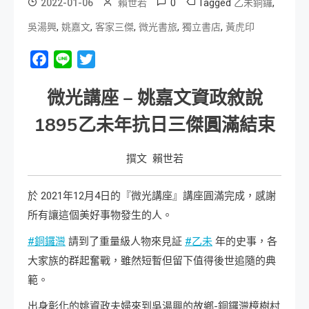
0
Tagged
,
2022-01-06
賴世若
乙未銅鑼
,
,
,
,
,
吳湯興
姚嘉文
客家三傑
微光書旅
獨立書店
黃虎印
Facebook
Line
Twitter
微光講座 – 姚嘉文資政敘說
1895乙未年抗日三傑圓滿結束
撰文 賴世若
於 2021年12月4日的『微光講座』講座圓滿完成，感謝
所有讓這個美好事物發生的人。
#銅鑼灣
請到了重量級人物來見証
#乙未
年的史事，各
大家族的群起奮戰，雖然短暫但留下值得後世追隨的典
範。
出身彰化的姚資政夫婦來到吳湯興的故鄉-銅鑼灣樟樹村