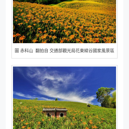
圖 赤科山 翻拍自 交通部觀光局花東縱谷國家風景區