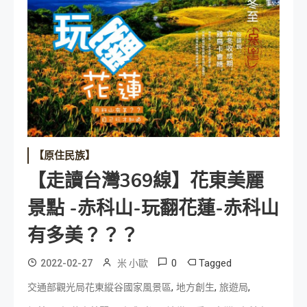
【原住民族】
【走讀台灣369線】花東美麗
景點 -赤科山-玩翻花蓮-赤科山
有多美？？？
0
Tagged
2022-02-27
米 小歐
,
,
,
交通部觀光局花東縱谷國家風景區
地方創生
旅遊局