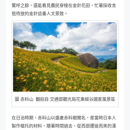
驚呼之餘，還能看見農民穿梭在金針花田，忙著採收含
苞待放的金針這番人文景致。
圖 赤科山 翻拍自 交通部觀光局花東縱谷國家風景區
在日治時期，赤科山以盛產赤科樹聞名，是當時日本人
製作槍托的材料，隨著時間過去，從西部遷徙而來的漢