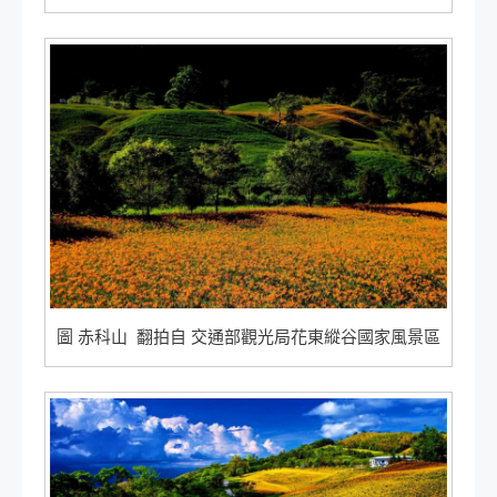
圖 赤科山 翻拍自 交通部觀光局花東縱谷國家風景區