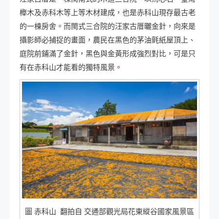
櫸木及赤科木等上等木材建成，也是赤科山現存最古老
的一棟房舍。而閩式三合院的汪家古厝曬金針，向來是
攝影師必捕捉的畫面，農民在黑色的茅油氈紙屋頂上、
庭院前鋪滿了金針，黑色與金黃形成強烈對比，可是只
有在赤科山才能看的獨特風景。
圖 赤科山 翻拍自 交通部觀光局花東縱谷國家風景區