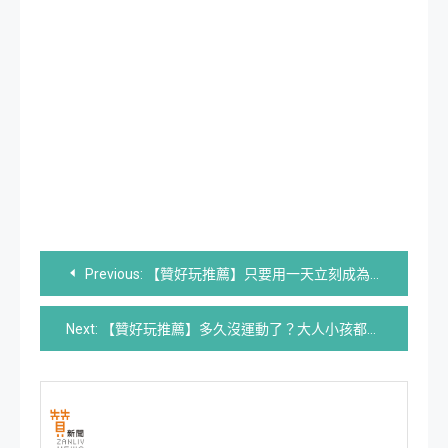
文
Previous:
【贊好玩推薦】只要用一天立刻成為「電影-陣頭」裡的熱血鼓手！九天親子體驗營熱烈報名中
章
Next:
【贊好玩推薦】多久沒運動了？大人小孩都愛跟三太子動一動！九天瘋藝陣第二彈強烈推薦
導
覽