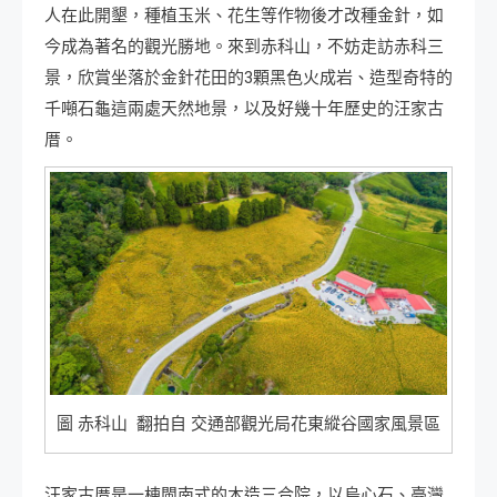
人在此開墾，種植玉米、花生等作物後才改種金針，如
今成為著名的觀光勝地。來到赤科山，不妨走訪赤科三
景，欣賞坐落於金針花田的3顆黑色火成岩、造型奇特的
千噸石龜這兩處天然地景，以及好幾十年歷史的汪家古
厝。
圖 赤科山 翻拍自 交通部觀光局花東縱谷國家風景區
汪家古厝是一棟閩南式的木造三合院，以烏心石、臺灣