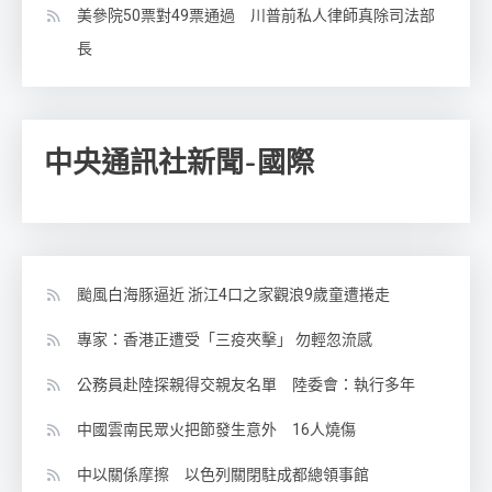
美參院50票對49票通過 川普前私人律師真除司法部
長
中央通訊社新聞-國際
颱風白海豚逼近 浙江4口之家觀浪9歲童遭捲走
專家：香港正遭受「三疫夾擊」 勿輕忽流感
公務員赴陸探親得交親友名單 陸委會：執行多年
中國雲南民眾火把節發生意外 16人燒傷
中以關係摩擦 以色列關閉駐成都總領事館