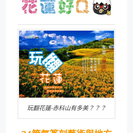
玩翻花蓮-赤科山有多美？？？