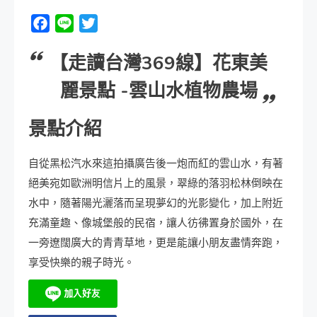
Facebook
Line
Twitter
【走讀台灣369線】
花東美
麗景點 -雲山水植物農場
景點介紹
自從黑松汽水來這拍攝廣告後一炮而紅的雲山水，有著
絕美宛如歐洲明信片上的風景，翠綠的落羽松林倒映在
水中，隨著陽光灑落而呈現夢幻的光影變化，加上附近
充滿童趣、像城堡般的民宿，讓人彷彿置身於國外，在
一旁遼闊廣大的青青草地，更是能讓小朋友盡情奔跑，
享受快樂的親子時光。