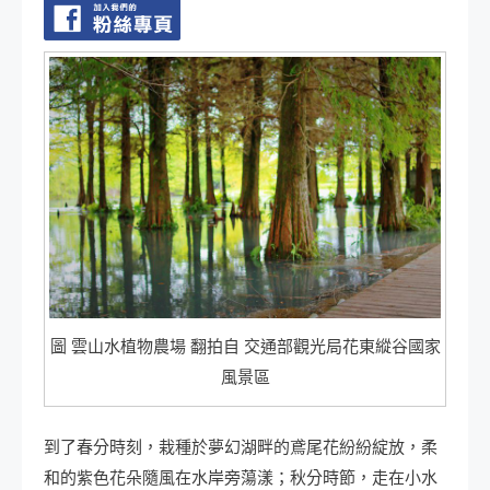
圖 雲山水植物農場 翻拍自 交通部觀光局花東縱谷國家
風景區
到了春分時刻，栽種於夢幻湖畔的鳶尾花紛紛綻放，柔
和的紫色花朵隨風在水岸旁蕩漾；秋分時節，走在小水