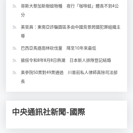
哥斯大黎加新樹蛙物種 夜行「咖啡蛙」體長不到4公
分
美官員：東南亞詐騙園區多由中國背景跨國犯罪組織主
導
巴西亞馬遜雨林砍伐量 降至10年來最低
搶搭令和8年8月8日熱潮 日本新人排隊登記結婚
美參院50票對49票通過 川普前私人律師真除司法部
長
中央通訊社新聞-國際