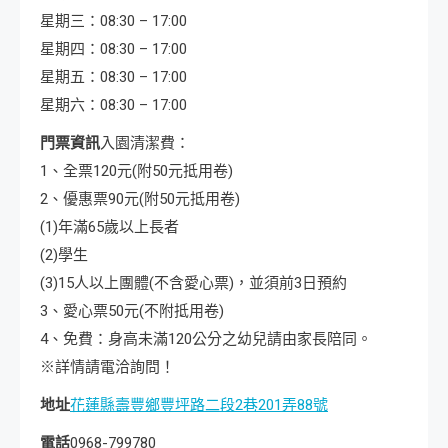
星期三：08:30 – 17:00
星期四：08:30 – 17:00
星期五：08:30 – 17:00
星期六：08:30 – 17:00
門票資訊
入園清潔費：
1、全票120元(附50元抵用卷)
2、優惠票90元(附50元抵用卷)
(1)年滿65歲以上長者
(2)學生
(3)15人以上團體(不含愛心票)，並須前3日預約
3、愛心票50元(不附抵用卷)
4、免費：身高未滿120公分之幼兒請由家長陪同。
※詳情請電洽詢問！
地址
花蓮縣壽豐鄉豐坪路二段2巷201弄88號
電話
0968-799780