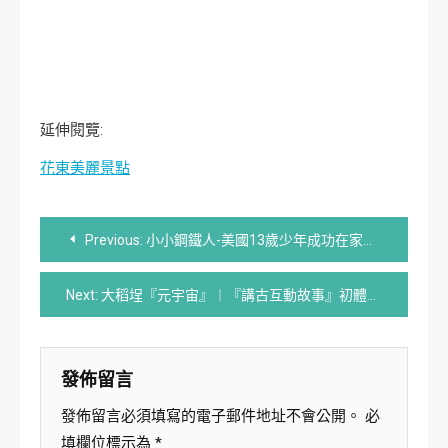
延伸閱覽:
花東美麗景點
文
Previous:
小小鋼鐵人-美國13歲少年成功在家製造核反應爐
章
Next:
大稻埕『元宇宙』︱『講古互動故事』初體驗活動
導
覽
發佈留言
發佈留言必須填寫的電子郵件地址不會公開。
必
填欄位標示為
*