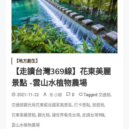
【地方創生】
【走讀台灣369線】花東美麗
景點 -雲山水植物農場
0
Tagged
,
2021-11-22
米 小歐
交通部
,
,
,
交通部觀光局花東縱谷國家風景區
打卡景點
旅遊局
,
,
,
,
花東美麗景點
觀光局
讓世界看見台灣
走讀台灣9線
雲山水植物農場