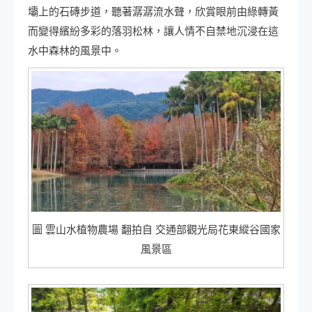
壩上的石磚步道，聽著潺潺流水聲，欣賞眼前由綠轉黃
而變得繽紛多彩的落羽松林，讓人情不自禁地沉浸在這
水中森林的風景中。
圖 雲山水植物農場 翻拍自 交通部觀光局花東縱谷國家
風景區