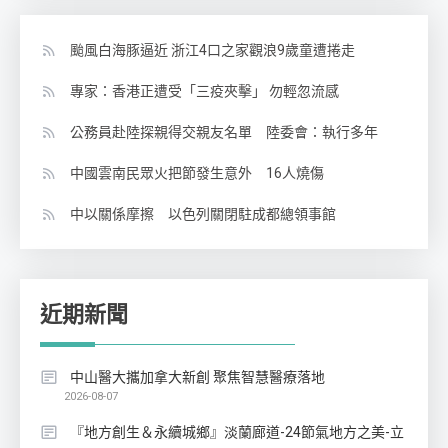
颱風白海豚逼近 浙江4口之家觀浪9歲童遭捲走
專家：香港正遭受「三疫夾擊」 勿輕忽流感
公務員赴陸探親得交親友名單 陸委會：執行多年
中國雲南民眾火把節發生意外 16人燒傷
中以關係摩擦 以色列關閉駐成都總領事館
近期新聞
中山醫大攜加拿大新創 聚焦智慧醫療落地
2026-08-07
『地方創生＆永續城鄉』淡蘭廊道-24節氣地方之美-立