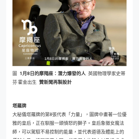
圖
1
月8
日
的摩羯座：潛力爆發的人
英國物理學家史蒂
芬·霍金出生
贊新聞再製設計
塔羅牌
大秘儀塔羅牌的第8張代表「力量」，圖牌中畫著一位優
雅的皇后，正在馴服一頭憤怒的獅子。皇后象徵女魔法
師，可以駕馭不易控制的能量，並代表道德及體能上的