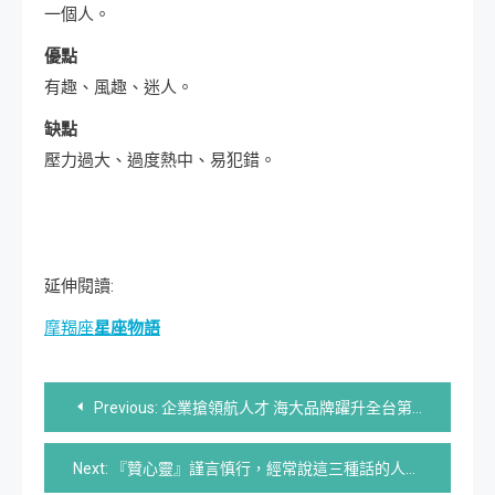
一個人。
優點
有趣、風趣、迷人。
缺點
壓力過大、過度熱中、易犯錯。
延伸閱讀:
摩羯座
星座物語
文
Previous:
企業搶領航人才 海大品牌躍升全台第二
章
Next:
『贊心靈』謹言慎行，經常說這三種話的人，請遠離
導