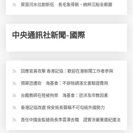
萊茵河水位創新低 長毛象骨骸、納粹沉船全都露
中央通訊社新聞-國際
回應官員攻擊 香港記協：歡迎在港新聞工作者參與
預算恐遭砍 海基會：不排除調漲文書驗證費用
台籍教師在陸被拘禁 海基會：恐涉及宗教因素
香港記協改選 保安局長聲稱不可勾結外國勢力
首任中國金監總局長李雲澤去職 證實涉嚴重違紀違法