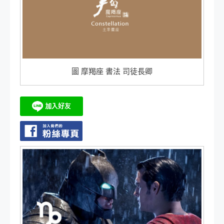
圖 摩羯座 書法 司徒長卿