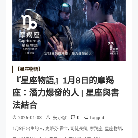
【星座物語】
『星座物語』1月8日的摩羯
座：潛力爆發的人 | 星座與書
法結合
0
Tagged
2026-01-08
米 小歐
,
,
,
,
,
1月8日出生的人
史蒂芬·霍金
司徒長卿
摩羯座
星座物語