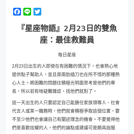
Facebook
Line
Twitter
『星座物語』
2
月
23
日的雙魚
座：最佳救難員
每日星座
2月23日出生的人即使在有困難的情況下，也會熱心地
提供點子幫助人，並且是兩肋插刀也在所不惜的那種熱
心人士。將困難的問題往積極光明面思考是他們的專
長，所以若有啥疑難雜症，找他們就對了。
這一天出生的人只要認定自己能勝任家族領導人、社會
代言人或某一職務時，他們就會積極爭取這個位置，要
不至少他們也會讓自己有闡述理念的機會。不要覺得他
們是喜歡炫耀的人，他們的論點或建議可是頗具說服