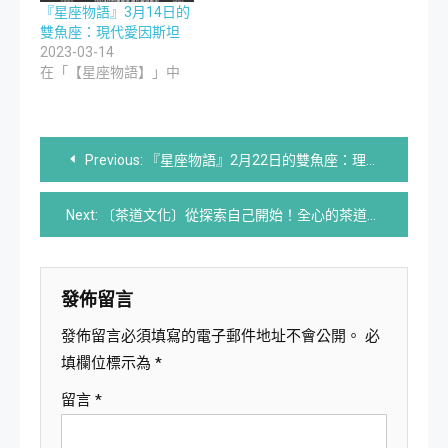
『星座物語』3月14日的
雙魚座：現代愛因斯坦
2023-03-14
在「【星座物語】」中
文
Previous:
『星座物語』2月22日的雙魚座：理想主義者
章
Next:
〔茶道文化〕從探索自己開始！全心的茶道覺知體驗
導
覽
發佈留言
發佈留言必須填寫的電子郵件地址不會公開。
必
填欄位標示為
*
留言
*