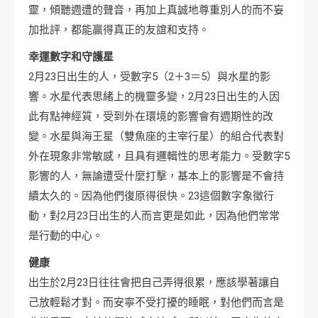
靈，傾聽週遭的聲音，再加上真誠地尊重別人的而不妄
加批評，都能贏得真正的友誼和支持。
幸運數字和守護星
2月23日出生的人，受數字5（2＋3＝5）與水星的影
響。水星代表思緒上的機靈多變，2月23日出生的人因
此有點神經質，受到外在環境的影響會有週期性的改
變。水星與海王星（雙魚座的主宰行星）的組合代表對
外在現象非常敏感，且具有邏輯性的思考能力。受數字5
影響的人，無論遭受什麼打擊，基本上的影響是不會持
續太久的。因為他們復原得很快。23這個數字象徵行
動，對2月23日出生的人而言更是如此，因為他們常常
是行動的中心。
健康
出生於2月23日往往會把自己弄得很累，應該學著讓自
己放輕鬆才對。而安寧不受打擾的睡眠，對他們而言是