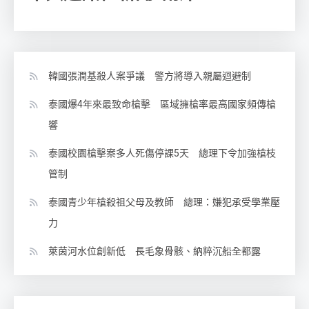
韓國張潤基殺人案爭議 警方將導入親屬迴避制
泰國爆4年來最致命槍擊 區域擁槍率最高國家頻傳槍
響
泰國校園槍擊案多人死傷停課5天 總理下令加強槍枝
管制
泰國青少年槍殺祖父母及教師 總理：嫌犯承受學業壓
力
萊茵河水位創新低 長毛象骨骸、納粹沉船全都露