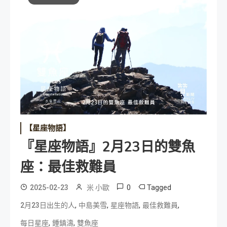
【星座物語】
『星座物語』2月23日的雙魚
座：最佳救難員
0
Tagged
2025-02-23
米 小歐
,
,
,
,
2月23日出生的人
中島美雪
星座物語
最佳救難員
,
,
每日星座
鍾鎮濤
雙魚座