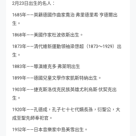
2月23日出生的名人：
1685年——英籍德國作曲家喬治·弗里德里希·亨德爾出
生。
1868年——美國作家杜波依斯出生。
1873年——清代維新運動領袖梁啓超（1873～1929）出
生。
1883年——導演維克多·弗萊明出生
1899年——德國兒童文學作家凱斯特納出生。
1903年——捷克斯洛伐克民族英雄尤利烏斯·伏契克出
生。
1920年——孔德成，孔子七十七代嫡長孫，衍聖公，大
成至聖先師奉祀官。
1952年——日本音樂家中島美雪出生。