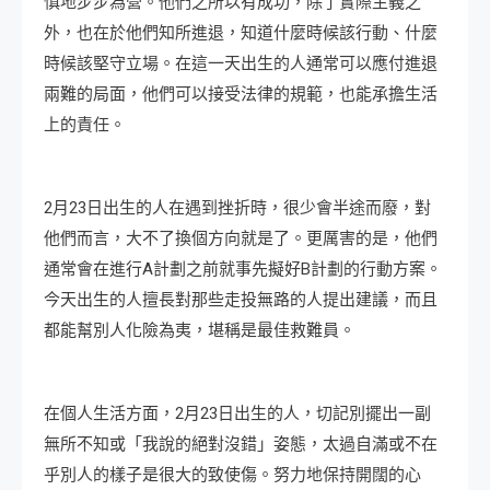
慎地步步為營。他們之所以有成功，除了實際主義之
外，也在於他們知所進退，知道什麼時候該行動、什麼
時候該堅守立場。在這一天出生的人通常可以應付進退
兩難的局面，他們可以接受法律的規範，也能承擔生活
上的責任。
2月23日出生的人在遇到挫折時，很少會半途而廢，對
他們而言，大不了換個方向就是了。更厲害的是，他們
通常會在進行A計劃之前就事先擬好B計劃的行動方案。
今天出生的人擅長對那些走投無路的人提出建議，而且
都能幫別人化險為夷，堪稱是最佳救難員。
在個人生活方面，2月23日出生的人，切記別擺出一副
無所不知或「我說的絕對沒錯」姿態，太過自滿或不在
乎別人的樣子是很大的致使傷。努力地保持開闊的心