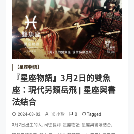
【星座物語】
『星座物語』3月2日的雙魚
座：現代另類岳飛 | 星座與書
法結合
0
Tagged
2024-03-02
米 小歐
,
,
,
,
3月2日出生的人
司徒長卿
星座物語
星座與書法結合