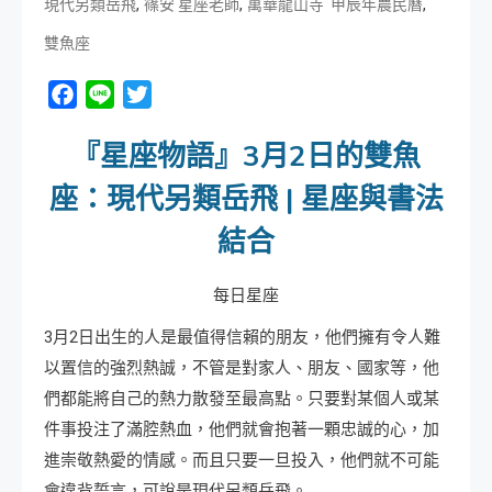
,
,
,
現代另類岳飛
篠安 星座老師
萬華龍山寺 甲辰年農民曆
雙魚座
Facebook
Line
Twitter
『星座物語』3月2日的雙魚
座：現代另類岳飛 | 星座與書法
結合
每日星座
3月2日出生的人是最值得信賴的朋友，他們擁有令人難
以置信的強烈熱誠，不管是對家人、朋友、國家等，他
們都能將自己的熱力散發至最高點。只要對某個人或某
件事投注了滿腔熱血，他們就會抱著一顆忠誠的心，加
進崇敬熱愛的情感。而且只要一旦投入，他們就不可能
會違背誓言，可說是現代另類岳飛。