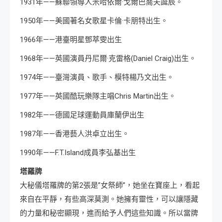
1931年——蘇聯領導人米哈依爾·戈爾巴喬夫誕辰。
1950年——美國著名女歌星卡倫·卡朋特出生。
1966年——港臺明星鄧萃雯出生
1968年——英國演員丹尼爾·克雷格(Daniel Craig)出生。
1974年——臺灣演員、歌手、模特楊乃文出生。
1977年——英國酷玩樂隊主唱Chris Martin出生。
1982年——德國足球運動員庫蘭伊出生
1987年——香港藝人洪卓立出生。
1990年——F.T.Island成員李弘基出生
塔羅牌
大秘儀塔羅牌的第2張是”女祭師”，她坐在寶座上，看起
來自在平靜，有些高深莫測。她擁有靈性，可以讓隱藏
的力量和秘密顯現，進而給予人們這些知識。所以當牌