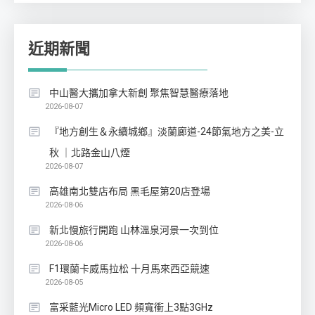
近期新聞
中山醫大攜加拿大新創 聚焦智慧醫療落地
2026-08-07
『地方創生＆永續城鄉』淡蘭廊道-24節氣地方之美-立
秋 ｜北路金山八煙
2026-08-07
高雄南北雙店布局 黑毛屋第20店登場
2026-08-06
新北慢旅行開跑 山林溫泉河景一次到位
2026-08-06
F1環蘭卡威馬拉松 十月馬來西亞競速
2026-08-05
富采藍光Micro LED 頻寬衝上3點3GHz