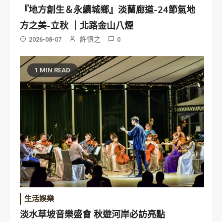
『地方創生＆永續城鄉』淡蘭廊道-24節氣地
方之美-立秋 ｜北路金山八煙
許慎之
2026-08-07
0
1 MIN READ
生活娛樂
淡水草坡音樂盛會 秋遊河岸必訪亮點