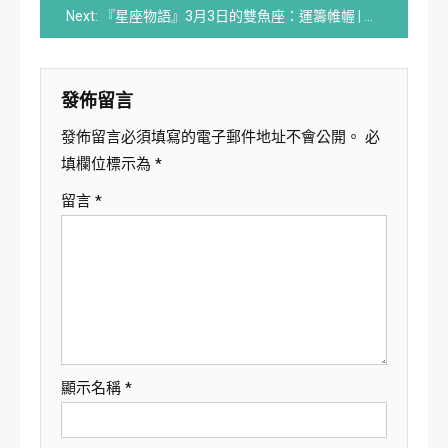
Next:
『星座物語』3月3日的雙魚座：運籌帷幄 | 星座與書法結合
導
覽
發佈留言
發佈留言必須填寫的電子郵件地址不會公開。
必
填欄位標示為
*
留言
*
顯示名稱
*