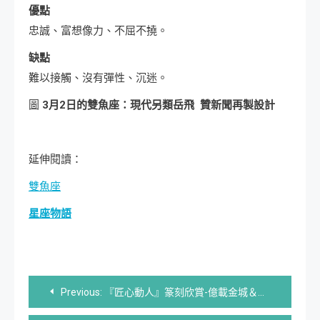
優點
忠誠、富想像力、不屈不撓。
缺點
難以接觸、沒有彈性、沉迷。
圖
3
月
2
日
的雙魚座：現代另類岳飛
贊新聞再製設計
延伸閱讀：
雙魚座
星座物語
文
Previous:
『匠心動人』篆刻欣賞-億載金城＆二鯤鯓砲臺 | 地方古蹟特色印章
章