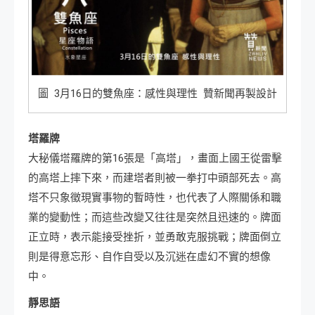
圖 3月16日的雙魚座：感性與理性 贊新聞再製設計
塔羅牌
大秘儀塔羅牌的第16張是「高塔」，畫面上國王從雷擊
的高塔上摔下來，而建塔者則被一拳打中頭部死去。高
塔不只象徵現實事物的暫時性，也代表了人際關係和職
業的變動性；而這些改變又往往是突然且迅速的。牌面
正立時，表示能接受挫折，並勇敢克服挑戰；牌面倒立
則是得意忘形、自作自受以及沉迷在虛幻不實的想像
中。
靜思語