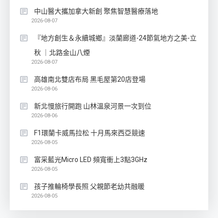
中山醫大攜加拿大新創 聚焦智慧醫療落地
2026-08-07
『地方創生＆永續城鄉』淡蘭廊道-24節氣地方之美-立
秋 ｜北路金山八煙
2026-08-07
高雄南北雙店布局 黑毛屋第20店登場
2026-08-06
新北慢旅行開跑 山林溫泉河景一次到位
2026-08-06
F1環蘭卡威馬拉松 十月馬來西亞競速
2026-08-05
富采藍光Micro LED 頻寬衝上3點3GHz
2026-08-05
孩子推輪椅學長照 父親節老幼共融暖
2026-08-05