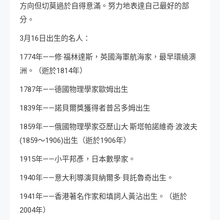
方向但切莫過於自得意滿。努力地表達自己最好的部
分。
3月16日出生的名人：
1774年——修·福林達斯，英國海軍航海家，最早環繞澳
洲。（逝於1814年）
1787年——德國物理學家歐姆出生
1839年——諾貝爾獎獲得者普呂多姆出生
1859年——俄國物理學家亞歷山大·斯塔帕諾維奇·波波夫
(1859～1906)出生（逝於1906年）
1915年——小平邦彥，日本數學家。
1940年——意大利導演貝納爾多·貝託魯奇出生。
1941年——香港著名作家和填詞人黃沾出生。（逝於
2004年）