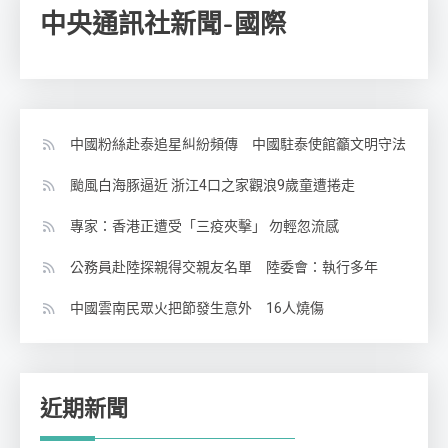
中央通訊社新聞-國際
中國粉絲赴泰追星糾紛頻傳 中國駐泰使館籲文明守法
颱風白海豚逼近 浙江4口之家觀浪9歲童遭捲走
專家：香港正遭受「三疫夾擊」 勿輕忽流感
公務員赴陸探親得交親友名單 陸委會：執行多年
中國雲南民眾火把節發生意外 16人燒傷
近期新聞