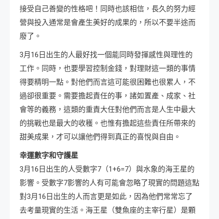
接受自己善變的性格吧！同時也該相信，長久的努力經
營與投入通常是會產生美好的成果的，所以不要半途而
廢了。
3月16日出生的人最好找一個能同時發揮感性與理性的
工作。同時，也要學習控制金錢，對理財這一類的事情
得要精明一點。對他們而言這可能很困難也很累人，不
過卻很重要。需要擔起責任的事，諸如置產、成家、社
會等的義務，這類的重責大任對他們而言是人生中最大
的挑戰也是最大的收穫。也惟有擔起這些責任所帶來的
甜美成果，才可以讓他們得到真正的喜悅與自由。
幸運數字和守護星
3月16日出生的人受數字7（1+6=7）與水象的海王星的
影響。受數字7影響的人有可能會忽略了現實的問題這點
對3月16日出生的人而言更是如此，因為他們常常忘了
去考量現實的生活。海王星（雙魚座的主宰行星）是顆