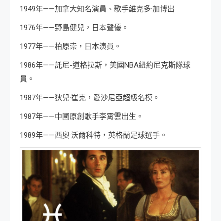
1949年——加拿大知名演員、歌手維克多·加博出
1976年——野島健兒，日本聲優。
1977年——柏原崇，日本演員。
1986年——託尼-道格拉斯，美國NBA紐約尼克斯隊球
員。
1987年——狄兒·崔克，愛沙尼亞超級名模。
1987年——中國原創歌手李霄雲出生。
1989年——西奧·沃爾科特，英格蘭足球選手。