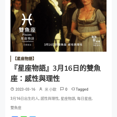
【星座物語】
『星座物語』3月16日的雙魚
座：感性與理性
0
Tagged
2023-03-16
米 小歐
,
,
,
,
3月16日出生的人
感性與理性
星座物語
每日星座
雙魚座