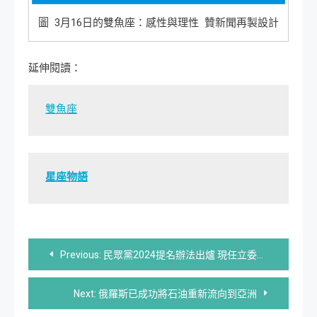
圖 3月16日的雙魚座：感性與理性 贊新聞再製設計
延伸閱讀：
雙魚座
星座物語
文
Previous:
民眾黨2024提名辦法出爐 現任立委戰將披征袍
章
Next:
俄羅斯已成功將石油重新流向到亞洲
導