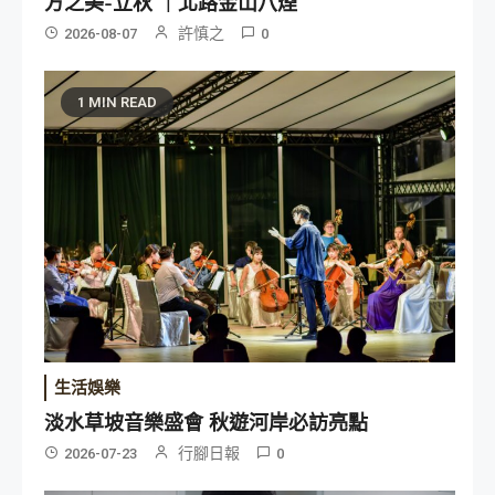
方之美-立秋 ｜北路金山八煙
許慎之
2026-08-07
0
1 MIN READ
生活娛樂
淡水草坡音樂盛會 秋遊河岸必訪亮點
行腳日報
2026-07-23
0