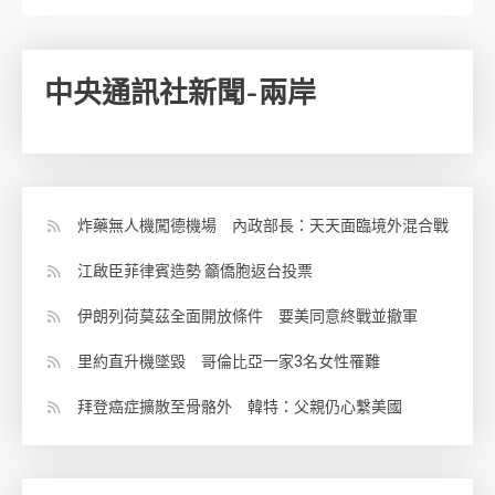
中央通訊社新聞-兩岸
炸藥無人機闖德機場 內政部長：天天面臨境外混合戰
江啟臣菲律賓造勢 籲僑胞返台投票
伊朗列荷莫茲全面開放條件 要美同意終戰並撤軍
里約直升機墜毀 哥倫比亞一家3名女性罹難
拜登癌症擴散至骨骼外 韓特：父親仍心繫美國