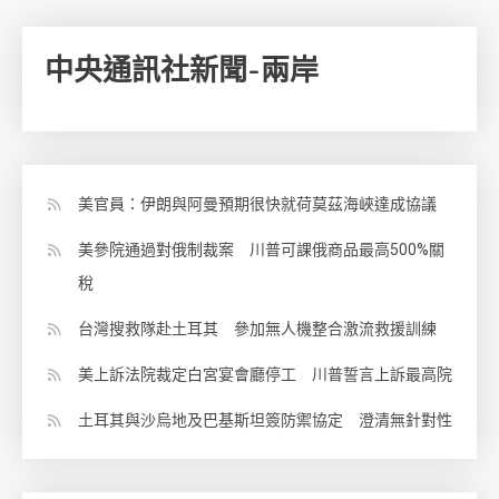
中央通訊社新聞-兩岸
美官員：伊朗與阿曼預期很快就荷莫茲海峽達成協議
美參院通過對俄制裁案 川普可課俄商品最高500%關
稅
台灣搜救隊赴土耳其 參加無人機整合激流救援訓練
美上訴法院裁定白宮宴會廳停工 川普誓言上訴最高院
土耳其與沙烏地及巴基斯坦簽防禦協定 澄清無針對性