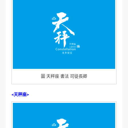
圖 天秤座 書法 司徒長卿
<天秤座>