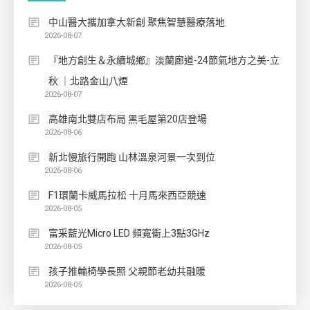
中山醫大攜加拿大新創 聚焦智慧醫療落地
2026-08-07
『地方創生＆永續城鄉』淡蘭廊道-24節氣地方之美-立
秋 ｜北路金山八煙
2026-08-07
高雄南北雙店布局 黑毛屋第20店登場
2026-08-06
新北慢旅行開跑 山林溫泉河景一次到位
2026-08-06
F1環蘭卡威馬拉松 十月馬來西亞競速
2026-08-05
富采藍光Micro LED 頻寬衝上3點3GHz
2026-08-05
孩子推輪椅學長照 父親節老幼共融暖
2026-08-05