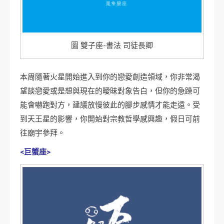
圖 雙子座-書法 司徒長卿
本周隨著火星開始進入到你的戀愛創造領域，你非常渴
望談戀愛或是想與現在的曖昧對象告白，但你的急躁可
能會嚇跑對方，建議放慢彼此的腳步感情才能走遠。受
到天王星的影響，你開始對宗教哲學感興趣，假日可前
往廟宇參拜。
<巨蟹座>