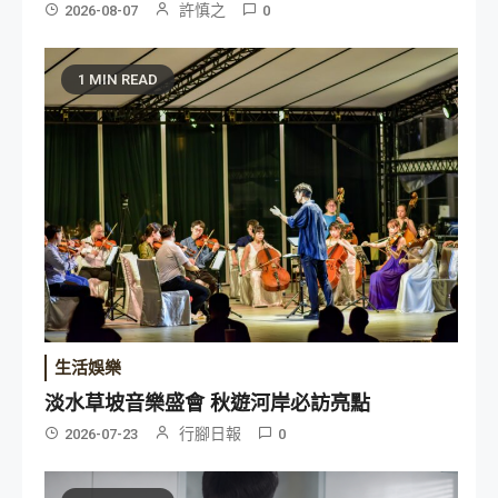
許慎之
2026-08-07
0
1 MIN READ
生活娛樂
淡水草坡音樂盛會 秋遊河岸必訪亮點
行腳日報
2026-07-23
0