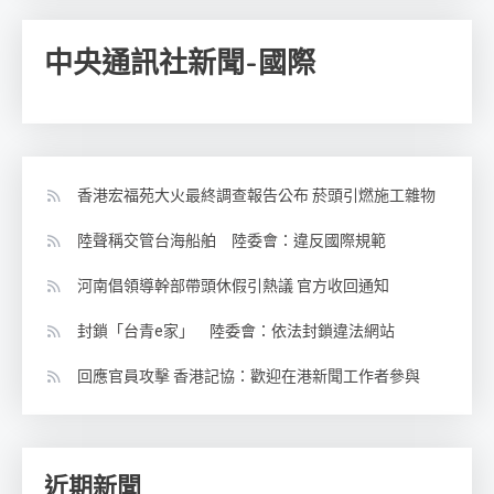
中央通訊社新聞-國際
香港宏福苑大火最終調查報告公布 菸頭引燃施工雜物
陸聲稱交管台海船舶 陸委會：違反國際規範
河南倡領導幹部帶頭休假引熱議 官方收回通知
封鎖「台青e家」 陸委會：依法封鎖違法網站
回應官員攻擊 香港記協：歡迎在港新聞工作者參與
近期新聞