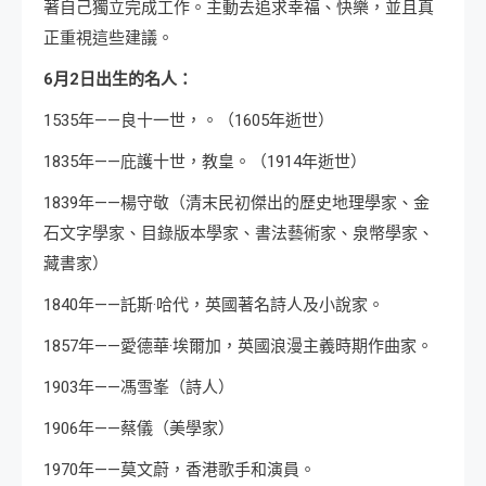
著自己獨立完成工作。主動去追求幸福、快樂，並且真
正重視這些建議。
6月2日出生的名人：
1535年——良十一世，。（1605年逝世）
1835年——庇護十世，教皇。（1914年逝世）
1839年——楊守敬（清末民初傑出的歷史地理學家、金
石文字學家、目錄版本學家、書法藝術家、泉幣學家、
藏書家）
1840年——託斯·哈代，英國著名詩人及小說家。
1857年——愛德華·埃爾加，英國浪漫主義時期作曲家。
1903年——馮雪峯（詩人）
1906年——蔡儀（美學家）
1970年——莫文蔚，香港歌手和演員。