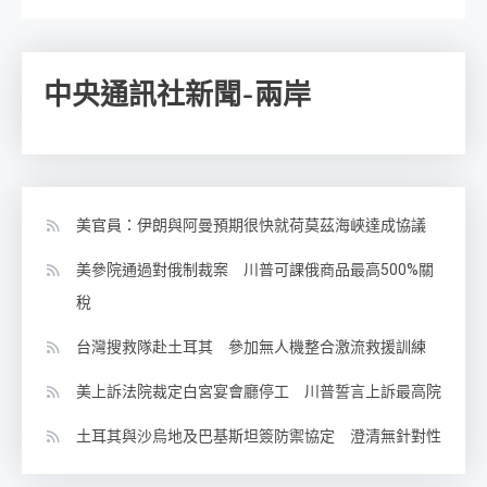
中央通訊社新聞-兩岸
美官員：伊朗與阿曼預期很快就荷莫茲海峽達成協議
美參院通過對俄制裁案 川普可課俄商品最高500%關
稅
台灣搜救隊赴土耳其 參加無人機整合激流救援訓練
美上訴法院裁定白宮宴會廳停工 川普誓言上訴最高院
土耳其與沙烏地及巴基斯坦簽防禦協定 澄清無針對性