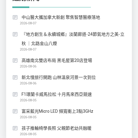
中山醫大攜加拿大新創 聚焦智慧醫療落地
2026-08-07
『地方創生＆永續城鄉』淡蘭廊道-24節氣地方之美-立
秋 ｜北路金山八煙
2026-08-07
高雄南北雙店布局 黑毛屋第20店登場
2026-08-06
新北慢旅行開跑 山林溫泉河景一次到位
2026-08-06
F1環蘭卡威馬拉松 十月馬來西亞競速
2026-08-05
富采藍光Micro LED 頻寬衝上3點3GHz
2026-08-05
孩子推輪椅學長照 父親節老幼共融暖
2026-08-05