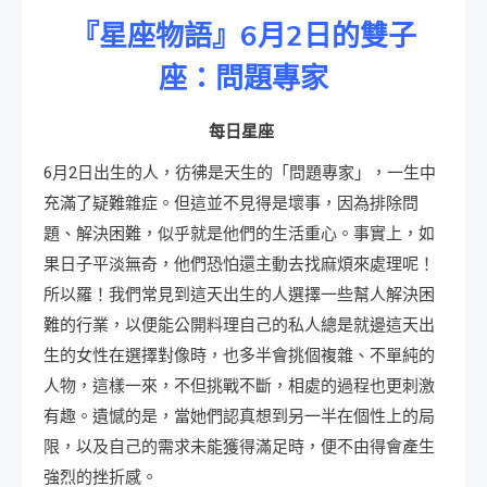
『星座物語』
6
月
2
日的雙子
座：問題專家
每日星座
6月2日出生的人，彷彿是天生的「問題專家」，一生中
充滿了疑難雜症。但這並不見得是壞事，因為排除問
題、解決困難，似乎就是他們的生活重心。事實上，如
果日子平淡無奇，他們恐怕還主動去找麻煩來處理呢！
所以羅！我們常見到這天出生的人選擇一些幫人解決困
難的行業，以便能公開料理自己的私人總是就邊這天出
生的女性在選擇對像時，也多半會挑個複雜、不單純的
人物，這樣一來，不但挑戰不斷，相處的過程也更刺激
有趣。遺憾的是，當她們認真想到另一半在個性上的局
限，以及自己的需求未能獲得滿足時，便不由得會產生
強烈的挫折感。