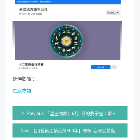
延伸閱讀：
星座物語
文
Previous:
『星座物語』6月1日的雙子座：眾人注目者
章
Next:
【用藝術走讀台灣400年】專欄-臺灣宜蘭龜山島 | 文旅&藝術 旅遊印記| Google 360度環繞
導