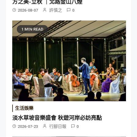
方之美-立秋 ｜北路金山八煙
許慎之
2026-08-07
0
1 MIN READ
生活娛樂
淡水草坡音樂盛會 秋遊河岸必訪亮點
行腳日報
2026-07-23
0