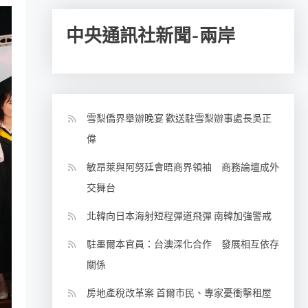
中央通訊社新聞-兩岸
雪梨僑界舉辦晚宴 歡送駐雪梨辦事處長吳正
偉
敏昂萊與阿努廷會晤商界領袖 商務論壇成外
交舞台
北韓向日本海射短程彈道飛彈 南韓加強警戒
駐墨爾本官員：台澳深化合作 發展相互依存
關係
房地產稅改革案 首爾市民、專家憂衝擊租屋