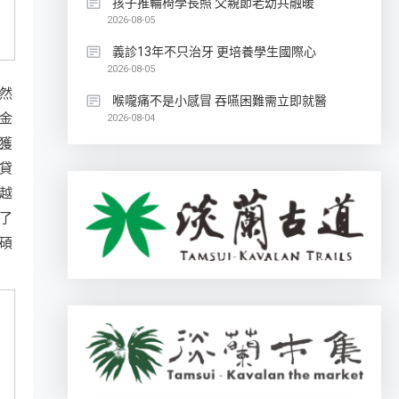
孩子推輪椅學長照 父親節老幼共融暖
2026-08-05
義診13年不只治牙 更培養學生國際心
2026-08-05
然
喉嚨痛不是小感冒 吞嚥困難需立即就醫
金
2026-08-04
獲
貸
越
了
碩