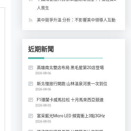
人喪生
美中競爭升溫 分析：不影響美中領導人互動
近期新聞
高雄南北雙店布局 黑毛屋第20店登場
2026-08-06
新北慢旅行開跑 山林溫泉河景一次到位
2026-08-06
F1環蘭卡威馬拉松 十月馬來西亞競速
2026-08-05
富采藍光Micro LED 頻寬衝上3點3GHz
2026-08-05