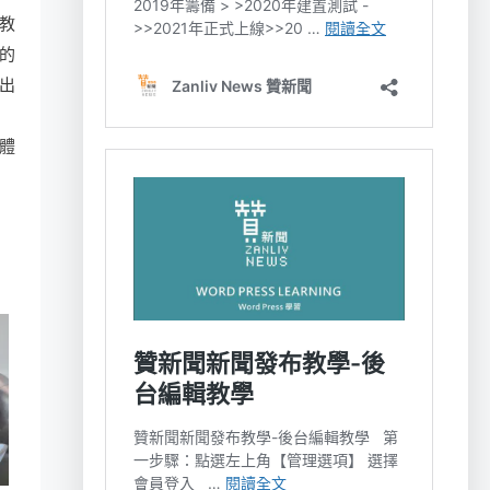
教
的
出
體