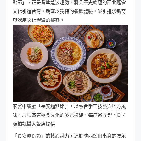
點節」，正是看準這波趨勢，將具歷史底蘊的西北麵食
文化引進台灣，期望以獨特的餐飲體驗，吸引追求新奇
與深度文化體驗的饕客。
家宴中餐廳「長安麵點節」，以融合手工技藝與地方風
味，展現盛唐麵食文化的多元樣貌，每道99元起。圖 /
板橋凱撒大飯店提供
「長安麵點節」的核心魅力，源於陝西藍田出身的馮永