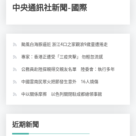
中央通訊社新聞-國際
颱風白海豚逼近 浙江4口之家觀浪9歲童遭捲走
專家：香港正遭受「三疫夾擊」 勿輕忽流感
公務員赴陸探親得交親友名單 陸委會：執行多年
中國雲南民眾火把節發生意外 16人燒傷
中以關係摩擦 以色列關閉駐成都總領事館
近期新聞