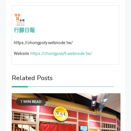
行腳日報
https://chongpoly.webnode.tw/
Website
https://chongpoly9.webnode.tw/
Related Posts
1 MIN READ