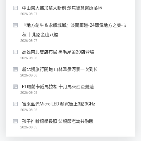
中山醫大攜加拿大新創 聚焦智慧醫療落地
2026-08-07
『地方創生＆永續城鄉』淡蘭廊道-24節氣地方之美-立
秋 ｜北路金山八煙
2026-08-07
高雄南北雙店布局 黑毛屋第20店登場
2026-08-06
新北慢旅行開跑 山林溫泉河景一次到位
2026-08-06
F1環蘭卡威馬拉松 十月馬來西亞競速
2026-08-05
富采藍光Micro LED 頻寬衝上3點3GHz
2026-08-05
孩子推輪椅學長照 父親節老幼共融暖
2026-08-05