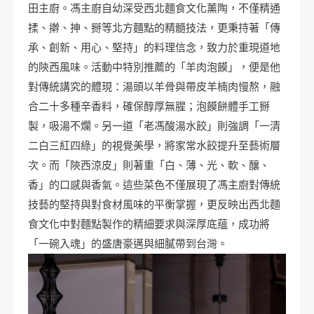
田主廚。馮主廚自幼深受西北麵食文化薰陶，不僅精通
揉、擀、抻、掰等北方麵點的精髓技法，更秉持著「傳
承、創新、用心、堅持」的料理信念，致力於重現道地
的陝西風味。活動中特別推薦的「羊肉泡饃」，便是他
對傳統講究的體現：湯頭以羊骨與帶皮羊楠肉慢熬，融
合二十多種辛香料，確保醇厚無腥；泡饃餅體手工掰
製，吸湯不爛。另一道「老馮酸湯水餃」則強調「一清
二白三紅四綠」的視覺美學，將家常水餃提升至藝術層
次。而「陝西涼皮」則著重「白、薄、光、軟、釀、
香」的口感與香氣。這些菜色不僅展現了馮主廚對傳統
技藝的堅持與對食材風味的平衡掌握，更反映出西北麵
食文化中對麵點製作的精細要求與深厚底蘊，成功將
「一碗入魂」的盛唐豪邁與細膩帶到台灣。