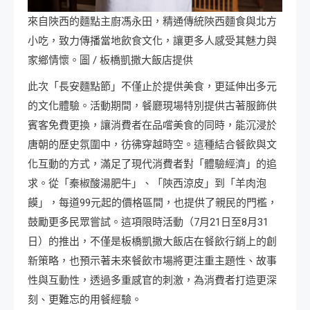
來自陜西的麵點主廚馮永田，精通傳統陝西麵食與北方
小吃，致力傳播當地飲食文化，讓更多人感受其魅力與
家鄉情懷。圖 / 板橋凱撒大飯店提供
此次「長安麵點節」不僅止於提供美食，更延伸出多元
的文化體驗。活動期間，餐廳現場特別提供古著服飾供
賓客免費更換，讓消費者在品嚐美食的同時，能沉浸於
唐朝的歷史氛圍中，彷彿穿越時空。這種結合餐飲與文
化互動的方式，滿足了現代消費者對「體驗經濟」的追
求。從「秦椒酸湯肥牛」、「陝西涼皮」到「羊肉泡
饃」，每道99元起的價格區間，也提供了親民的門檻，
鼓勵更多民眾嘗試。這項限時活動（7月21日至8月31
日）的推出，不僅是板橋凱撒大飯店在餐飲行銷上的創
新策略，也預示著未來餐飲市場將更注重主題性、故事
性與互動性，透過多重感官的刺激，為消費者打造更深
刻、更難忘的用餐經驗。