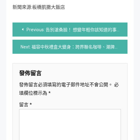
新聞來源:板橋凱撒大飯店
文
Previous:
告別滄桑臉！ 想變年輕你該知道的事》
章
Next:
福容中秋禮盒大變身：跨界聯名咖啡、潮牌保溫杯，搶攻送禮新商機！
導
覽
發佈留言
發佈留言必須填寫的電子郵件地址不會公開。
必
填欄位標示為
*
留言
*