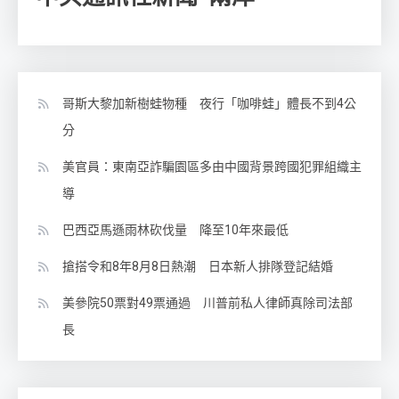
哥斯大黎加新樹蛙物種 夜行「咖啡蛙」體長不到4公
分
美官員：東南亞詐騙園區多由中國背景跨國犯罪組織主
導
巴西亞馬遜雨林砍伐量 降至10年來最低
搶搭令和8年8月8日熱潮 日本新人排隊登記結婚
美參院50票對49票通過 川普前私人律師真除司法部
長