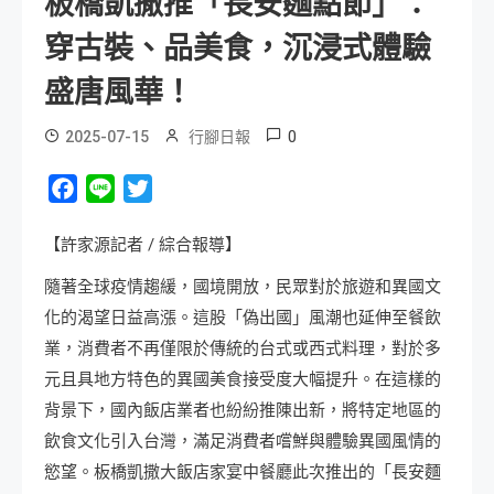
板橋凱撒推「長安麵點節」：
穿古裝、品美食，沉浸式體驗
盛唐風華！
0
2025-07-15
行腳日報
Facebook
Line
Twitter
【許家源記者 / 綜合報導】
隨著全球疫情趨緩，國境開放，民眾對於旅遊和異國文
化的渴望日益高漲。這股「偽出國」風潮也延伸至餐飲
業，消費者不再僅限於傳統的台式或西式料理，對於多
元且具地方特色的異國美食接受度大幅提升。在這樣的
背景下，國內飯店業者也紛紛推陳出新，將特定地區的
飲食文化引入台灣，滿足消費者嚐鮮與體驗異國風情的
慾望。板橋凱撒大飯店家宴中餐廳此次推出的「長安麵