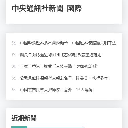
中央通訊社新聞-國際
中國粉絲赴泰追星糾紛頻傳 中國駐泰使館籲文明守法
颱風白海豚逼近 浙江4口之家觀浪9歲童遭捲走
專家：香港正遭受「三疫夾擊」 勿輕忽流感
公務員赴陸探親得交親友名單 陸委會：執行多年
中國雲南民眾火把節發生意外 16人燒傷
近期新聞