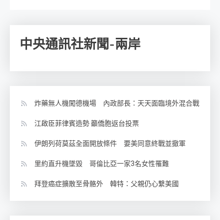
中央通訊社新聞-兩岸
炸藥無人機闖德機場 內政部長：天天面臨境外混合戰
江啟臣菲律賓造勢 籲僑胞返台投票
伊朗列荷莫茲全面開放條件 要美同意終戰並撤軍
里約直升機墜毀 哥倫比亞一家3名女性罹難
拜登癌症擴散至骨骼外 韓特：父親仍心繫美國