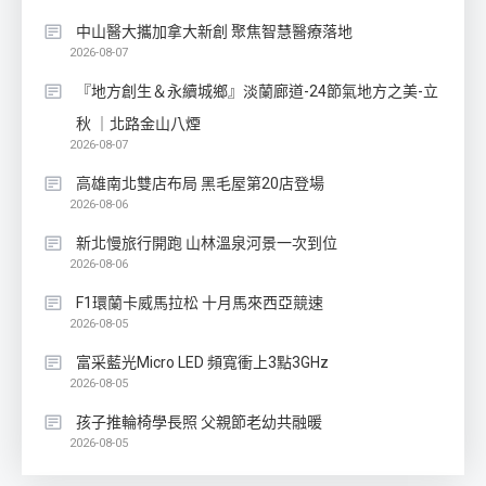
中山醫大攜加拿大新創 聚焦智慧醫療落地
2026-08-07
『地方創生＆永續城鄉』淡蘭廊道-24節氣地方之美-立
秋 ｜北路金山八煙
2026-08-07
高雄南北雙店布局 黑毛屋第20店登場
2026-08-06
新北慢旅行開跑 山林溫泉河景一次到位
2026-08-06
F1環蘭卡威馬拉松 十月馬來西亞競速
2026-08-05
富采藍光Micro LED 頻寬衝上3點3GHz
2026-08-05
孩子推輪椅學長照 父親節老幼共融暖
2026-08-05