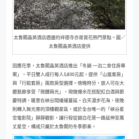
太魯閣晶英酒店週邊的祥德寺亦是賞花熱門景點。圖／
太魯閣晶英酒店提供
因應花季，太魯閣晶英酒店推出「冬韻 一泊二食住房專
案」，平日雙人成行每人5,830元起，提供「山嵐客房」
與「行館套房」兩款房型選擇。傍晚時分，旅人可在大
廳藝廊享受「微醺蒔光」，現做爆米花搭配紅白酒與節
慶特調，暖意在峽谷間緩緩蔓延。白天漫步花海，夜晚
則轉入無光害的頂樓觀星區，或於全台唯一的「峽谷星
空電影院」靜靜觀影，讓行程從銀白花景一路延伸至萬
丈星空，構成只屬於太魯閣的冬季節奏。