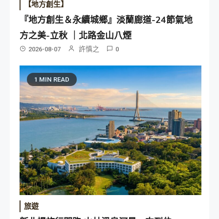
【地方創生】
『地方創生＆永續城鄉』淡蘭廊道-24節氣地
方之美-立秋 ｜北路金山八煙
許慎之
2026-08-07
0
1 MIN READ
旅遊