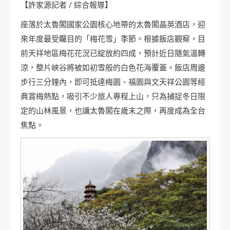
【許家源記者 / 綜合報導】
座落於太魯閣國家公園核心地帶的太魯閣晶英酒店，迎
來年度最受矚目的「梅花雪」季節。根據飯店觀察，目
前天祥地區梅花花況已綻放約四成，預計近日隨氣溫轉
涼，整片峽谷將被如初雪般的白色花海覆蓋。飯店周邊
步行三分鐘內，即可抵達梅園、福園與文天祥公園等經
典賞梅熱點，吸引不少旅人專程上山，只為捕捉冬日限
定的山林風景，也讓太魯閣在歲末之際，再度成為全台
焦點。