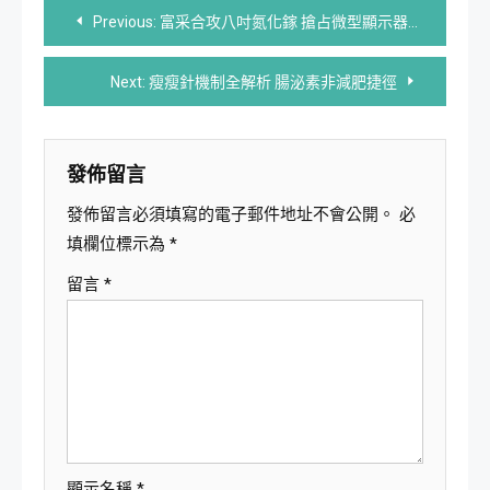
文
Previous:
富采合攻八吋氮化鎵 搶占微型顯示器龍頭
章
Next:
瘦瘦針機制全解析 腸泌素非減肥捷徑
導
覽
發佈留言
發佈留言必須填寫的電子郵件地址不會公開。
必
填欄位標示為
*
留言
*
顯示名稱
*