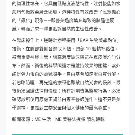
的物理性填充，它具備低黏度液態特性，注射後能如水
般均勻擴散至廣泛區域。這種特性有效改善了民眾擔心
的「饅化」現象——即醫美過度填充導致的臃腫僵硬
感，轉而追求一種更貼近自然的生理性改善。
在臨床操作上，逆時針療程採用「BAP 生物美學點位」
技術，在臉部雙側各選取 5 個、頸部 10 個精準點位，
避開重要神經血管，讓高濃度玻尿酸能在真皮層均勻分
布。然而，術後的科學照護才是維持效果的關鍵。紫外
線是彈力蛋白的頭號殺手，自由基會加速蛋白質分解，
若忽略防曬，再先進的療程也難敵自然光害的侵蝕。最
後仍須回歸法律與倫理：所有針劑皆為醫療行為，必須
確認診所使用原廠正貨並由專業醫師施作。這不只是美
學選擇，更是對生物安全與個人健康的最高尊重。
新聞來源：ME 生活｜ME 美醫誌授權 請勿轉載