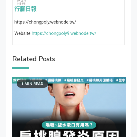
行腳日報
https://chongpoly.webnode.tw/
Website
https://chongpoly9.webnode.tw/
Related Posts
1 MIN READ