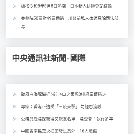
搶搭令和8年8月8日熱潮 日本新人排隊登記結婚
美參院50票對49票通過 川普前私人律師真除司法部
長
中央通訊社新聞-國際
颱風白海豚逼近 浙江4口之家觀浪9歲童遭捲走
專家：香港正遭受「三疫夾擊」 勿輕忽流感
公務員赴陸探親得交親友名單 陸委會：執行多年
中國雲南民眾火把節發生意外 16人燒傷