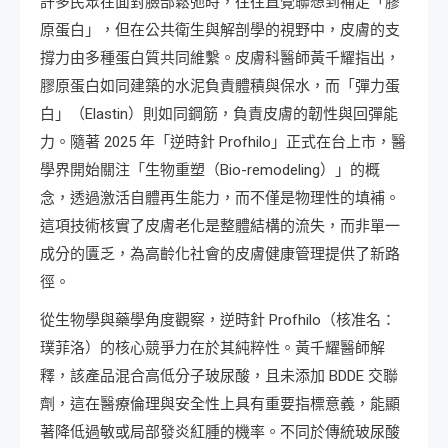
許多民眾在面對臉部鬆弛時，往往直覺聯想到補足「膠
原蛋白」，但在公共衛生與解剖學的視野中，皮膚的支
撐力由多種蛋白質共同維繫。皮膚科醫師黃千耀指出，
膠原蛋白如同建築的水泥負責體積與保水，而「彈力蛋
白」（Elastin）則如同鋼筋，負責皮膚的韌性與回彈能
力。隨著 2025 年「逆時針 Profhilo」正式在台上市，醫
學界開始關注「生物重塑（Bio-remodeling）」的概
念，透過激活自體再生能力，而不僅是物理性的填補。
這項技術核實了皮膚老化是整體結構的流失，而非單一
成分的匱乏，為高齡化社會的皮膚健康管理提供了新路
徑。
從生物學與藥學角度觀察，逆時針 Profhilo（核准名：
璞菲洛）的核心競爭力在於其純粹性。黃千耀醫師解
釋，該產品混合高低分子玻尿酸，且未添加 BDDE 交聯
劑，這在醫療倫理與安全性上具有重要指標意義，能顯
著降低過敏或局部發炎紅腫的機率。不同於傳統玻尿酸