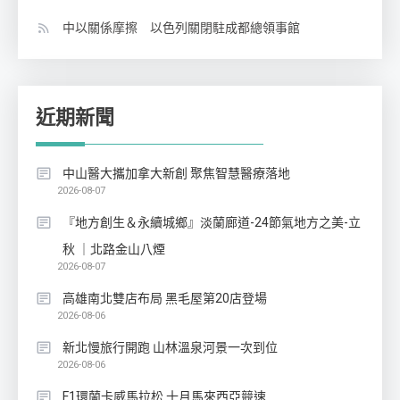
中以關係摩擦 以色列關閉駐成都總領事館
近期新聞
中山醫大攜加拿大新創 聚焦智慧醫療落地
2026-08-07
『地方創生＆永續城鄉』淡蘭廊道-24節氣地方之美-立
秋 ｜北路金山八煙
2026-08-07
高雄南北雙店布局 黑毛屋第20店登場
2026-08-06
新北慢旅行開跑 山林溫泉河景一次到位
2026-08-06
F1環蘭卡威馬拉松 十月馬來西亞競速