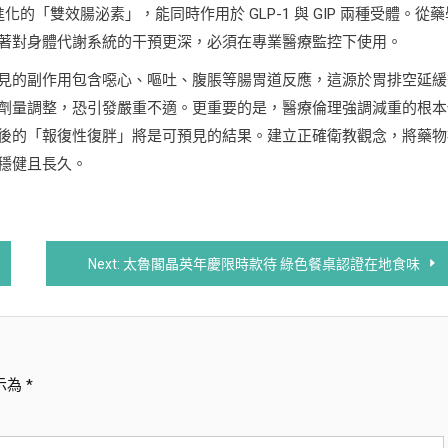
則是更進化的「雙效腸泌素」，能同時作用於 GLP-1 與 GIP 兩種受體。從
著對身體代謝系統的干預更深，必須在專業醫療監控下使用。
見的副作用包含噁心、嘔吐、腹脹等腸胃道反應，這源於胃排空延緩
劑量調整，恐引發嚴重不適。更重要的是，醫療倫理強調減重的根本
後的「報復性復胖」將是可預見的結果。建立正確衛教觀念，將藥物
穩健且長久。
Next:
太魯閣晶英年慶限時款待 綠色餐桌認證在地食味
示為
*