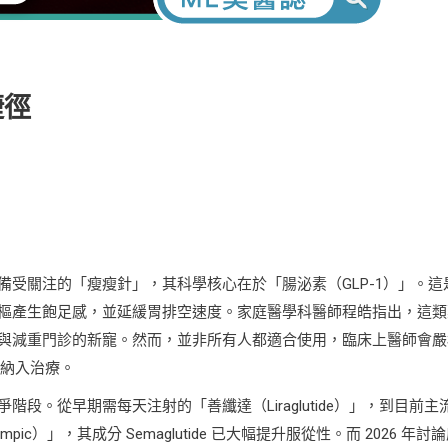
捷徑
受關注的「瘦瘦針」，其科學核心在於「腸泌素（GLP-1）」。這
樞產生飽足感，並延緩胃排空速度。家庭醫學科醫師程皓指出，這類
與減重門診的新寵。然而，並非所有人都適合使用，臨床上醫師會嚴
才納入治療。
。從早期需每天注射的「善纖達（Liraglutide）」，到目前主
c）」，其成分 Semaglutide 已大幅提升服從性。而 2026 年討