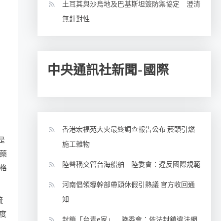
土耳其與沙烏地及巴基斯坦簽防禦協定 澄清
無針對性
中央通訊社新聞-國際
香港宏福苑大火最終調查報告公布 菸頭引燃
是
施工雜物
藥
陸聲稱交管台海船舶 陸委會：違反國際規範
格
河南倡領導幹部帶頭休假引熱議 官方收回通
知
流
論度
封鎖「台青e家」 陸委會：依法封鎖違法網