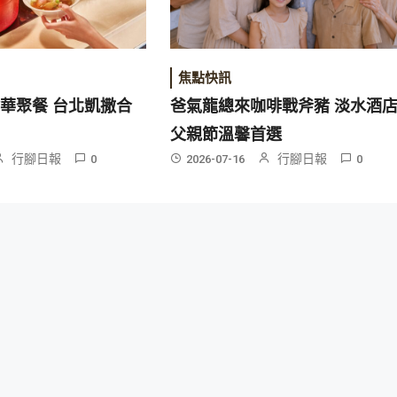
焦點快訊
華聚餐 台北凱撒合
爸氣龍總來咖啡戰斧豬 淡水酒
父親節溫馨首選
行腳日報
行腳日報
0
2026-07-16
0