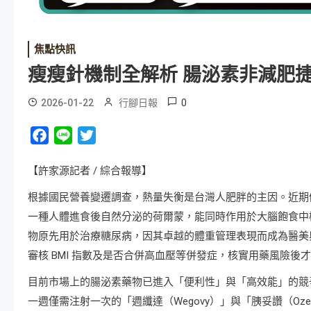
焦點快訊
瘦瘦針機制全解析 腸泌素非減肥
0
2026-01-22
行腳日報
Facebook
Line
Twitter
【許家源記者 / 綜合報導】
根據國民營養變遷調查，熱量失衡是台灣人肥胖的主因。近期備
一種人體進食後自然分泌的荷爾蒙，能同時作用於大腦飽食中
物原先用於治療糖尿病，因其卓越的體重管理表現而成為醫美
審核 BMI 指數及是否合併高血壓等併發症，核實用藥風險後
目前市場上的腸泌素藥物已進入「便利性」與「高效能」的競爭階段
一週僅需注射一次的「週纖達（Wegovy）」與「胰妥讚（Ozempi