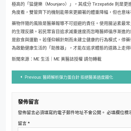
極高的「猛健樂（Mounjaro）」，其成分 Tirzepatide 
角度看，雙管齊下的機制能帶來更顯著的體重降幅，但也意味
藥物伴隨的風險是醫藥報導不可迴避的責任。使用腸泌素最常
的生理反饋。若民眾盲目追求減重速度而忽略醫師循序漸進的
是飲食與運動。若僅仰賴針劑而未建立健康的行為模式，停藥
為啟動健康生活的「助推器」，才能在追求體態的道路上走得
新聞來源：ME 生活｜ME 美醫誌授權 請勿轉載
文
Previous:
醫師解析彈力蛋白針 拒絕醫美過度饅化
章
導
發佈留言
發佈留言必須填寫的電子郵件地址不會公開。
必填欄位標
覽
留言
*