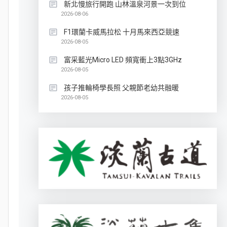
新北慢旅行開跑 山林溫泉河景一次到位
2026-08-06
F1環蘭卡威馬拉松 十月馬來西亞競速
2026-08-05
富采藍光Micro LED 頻寬衝上3點3GHz
2026-08-05
孩子推輪椅學長照 父親節老幼共融暖
2026-08-05