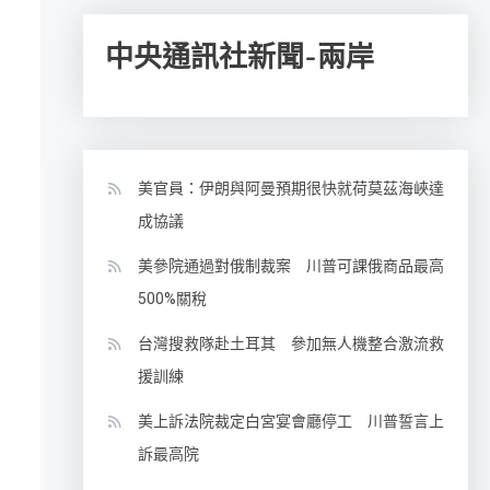
中央通訊社新聞-兩岸
美官員：伊朗與阿曼預期很快就荷莫茲海峽達
成協議
美參院通過對俄制裁案 川普可課俄商品最高
500%關稅
台灣搜救隊赴土耳其 參加無人機整合激流救
援訓練
美上訴法院裁定白宮宴會廳停工 川普誓言上
訴最高院