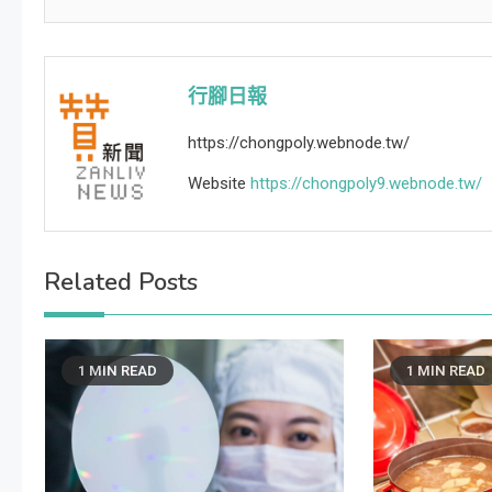
行腳日報
https://chongpoly.webnode.tw/
Website
https://chongpoly9.webnode.tw/
Related Posts
1 MIN READ
1 MIN READ