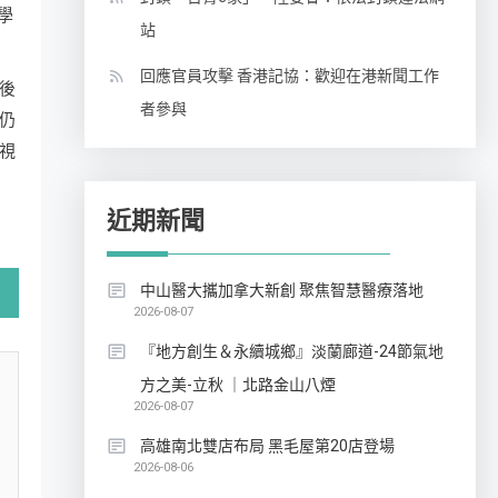
藥學
站
回應官員攻擊 香港記協：歡迎在港新聞工作
後
者參與
仍
視
近期新聞
中山醫大攜加拿大新創 聚焦智慧醫療落地
2026-08-07
『地方創生＆永續城鄉』淡蘭廊道-24節氣地
方之美-立秋 ｜北路金山八煙
2026-08-07
高雄南北雙店布局 黑毛屋第20店登場
2026-08-06