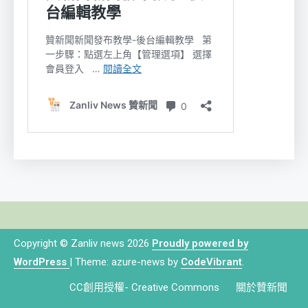
Copyright © Zanliv news 2026
Proudly powered by
WordPress
|
Theme: azure-news by
CodeVibrant
.
CC創用授權- Creative Commons
關於贊新聞