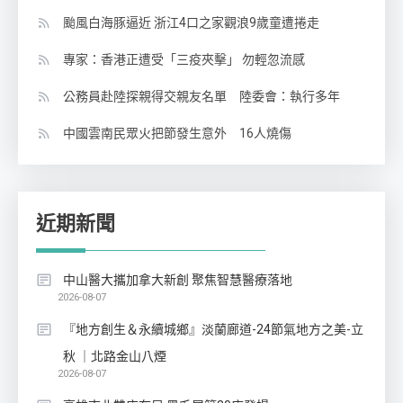
颱風白海豚逼近 浙江4口之家觀浪9歲童遭捲走
專家：香港正遭受「三疫夾擊」 勿輕忽流感
公務員赴陸探親得交親友名單 陸委會：執行多年
中國雲南民眾火把節發生意外 16人燒傷
近期新聞
中山醫大攜加拿大新創 聚焦智慧醫療落地
2026-08-07
『地方創生＆永續城鄉』淡蘭廊道-24節氣地方之美-立
秋 ｜北路金山八煙
2026-08-07