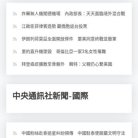
炸藥無人機闖德機場 內政部長：天天面臨境外混合戰
江啟臣菲律賓造勢 籲僑胞返台投票
伊朗列荷莫茲全面開放條件 要美同意終戰並撤軍
里約直升機墜毀 哥倫比亞一家3名女性罹難
拜登癌症擴散至骨骼外 韓特：父親仍心繫美國
中央通訊社新聞-國際
中國粉絲赴泰追星糾紛頻傳 中國駐泰使館籲文明守法