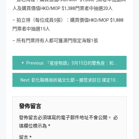
人及購買價值HKD/MOP $1,388門票者中抽選20人
– 拍立得（每位成員5張）：購買價值HKD/MOP $1,888
門票者中抽選15人
– 所有門票持有人都可獲澳門限定海報1張
文
Previous:
『星座物語』3月15日的雙魚座：和天一樣高
章
Next:
彰化縣媽祖祈福文化節－擲筊求好日 擇定10月20日、21日、22日連續三天
導
覽
發佈留言
發佈留言必須填寫的電子郵件地址不會公開。
必
填欄位標示為
*
留言
*