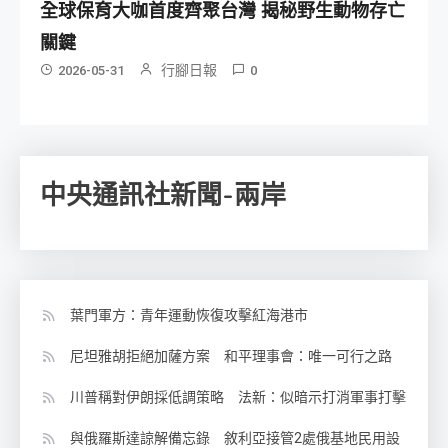
全球保育大咖首度齊聚台灣 揭秘野生動物存亡
關鍵
行腳日報
2026-05-31
0
中央通訊社新聞-兩岸
葉門軍方：青年運動恢復攻擊紅海港市
尼坦雅胡拒絕加薩方案 和平理事會：唯一可行之路
川普稱對伊朗採低調策略 法新：似暗示打消軍事打擊
與俄羅斯達諒解備忘錄 敘利亞接管2處俄基地民用設