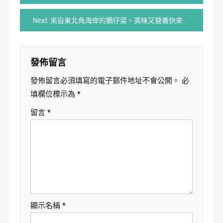
章
Next:
來自東北角海岸的鵝仔菜，美味又營養快來嚐鮮吧！
導
覽
發佈留言
發佈留言必須填寫的電子郵件地址不會公開。
必
填欄位標示為
*
留言
*
顯示名稱
*