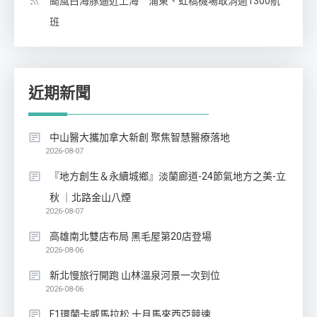
颱風白海豚逼近上海 浦東、虹橋機場取消逾1300航
班
近期新聞
中山醫大攜加拿大新創 聚焦智慧醫療落地
2026-08-07
『地方創生＆永續城鄉』淡蘭廊道-24節氣地方之美-立
秋 ｜北路金山八煙
2026-08-07
高雄南北雙店布局 黑毛屋第20店登場
2026-08-06
新北慢旅行開跑 山林溫泉河景一次到位
2026-08-06
F1環蘭卡威馬拉松 十月馬來西亞競速