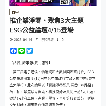
台中
推企業淨零、聚焦3大主題
ESG公益論壇4/15登場
0
2023-04-14
行腳日報
Facebook
Line
Twitter
【記者_
許家源
/雙北報導】
「第三屆電子通信、物聯網和大數據國際研討會」ESG
公益論壇將於明(15)日在台中市政府市政大樓4樓集會堂
盛大舉行，此次論壇以「實踐淨零願景 洞悉ESG路徑」
為主軸，聚焦淨零倡議、科技優勢及共同推動3大主題，
邀請各政府單位、產業、學界、青年等各界菁英，透過
交流討論，響應政府淨零轉型政策。