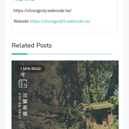
https://chongpoly.webnode.tw/
Website
https://chongpoly9.webnode.tw/
Related Posts
1 MIN READ