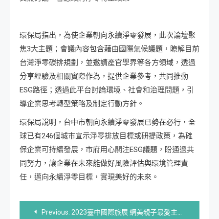
環保局指出，為使企業朝向永續淨零發展，此次論壇聚
焦3大主題；會議內容包含藉由國際氣候議題，瞭解目前
台灣淨零碳排規劃，並邀請產官學界等各方領域，透過
分享經驗及相關實際作為，提供企業參考，共同推動
ESG路徑；透過此平台討論環境、社會和治理問題，引
導企業思考轉型策略及制定行動方針。
環保局說明，台中市朝向永續淨零發展已勢在必行，全
球已有246個城市宣示淨零排放目標或研提政策，為確
保企業可持續發展，市府用心關注ESG議題，盼通過共
同努力，讓企業在未來能做好風險評估與環境管理責
任，邁向永續淨零目標，實現美好的未來。
文
Previous:
2023臺中國際旅展 網美親子最愛主題樂園 陪您玩趣暑假！