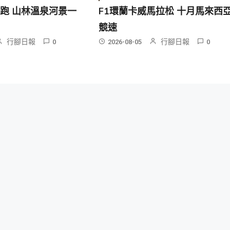
跑 山林溫泉河景一
F1環蘭卡威馬拉松 十月馬來西
競速
行腳日報
行腳日報
0
2026-08-05
0