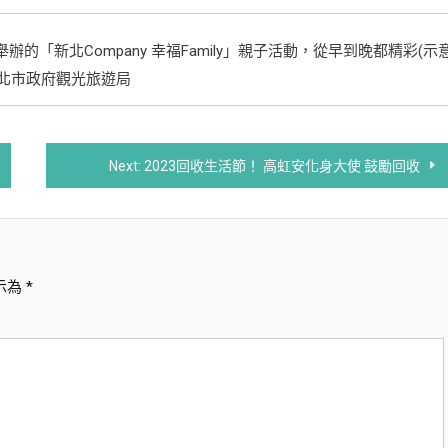
「新北Company 幸福Family」親子活動，從早到晚都精彩(示
新北市政府觀光旅遊局
Next:
2023回收生活節！ 高虹安化身大使 鼓勵回收
示為
*