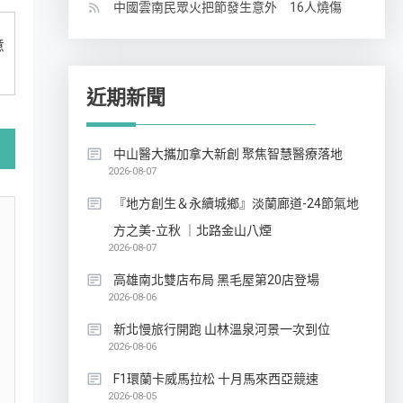
中國雲南民眾火把節發生意外 16人燒傷
意
近期新聞
中山醫大攜加拿大新創 聚焦智慧醫療落地
2026-08-07
『地方創生＆永續城鄉』淡蘭廊道-24節氣地
方之美-立秋 ｜北路金山八煙
2026-08-07
高雄南北雙店布局 黑毛屋第20店登場
2026-08-06
新北慢旅行開跑 山林溫泉河景一次到位
2026-08-06
F1環蘭卡威馬拉松 十月馬來西亞競速
2026-08-05