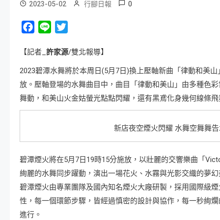
0
2023-05-02
行腳日報
Facebook
Line
Twitter
【記者_
許家源
/雙北報導】
2023碧潭水舞將於本周日(5月7日)換上壓軸新曲「律動和美
放。壓軸登場的水舞曲目中，曲目「律動和美山」由多種色彩
舞動，和美山火金姑螢光點點閃耀，還有黑鳶化身幾何線條飛
新店夜空煙火閃耀 水舞空舞舞告
碧潭煙火將在5月7日19時15分施放，以壯麗的交響樂曲「Vi
絢麗的水舞同步躍動，演出一場花火、水霧與光影交織的夢幻
碧潭煙火由專業團隊及國內知名煙火大廠研製，採用國際級煙
性，每一個環節步驟，皆經過慎密的設計與協作，每一秒絢爛
進行。