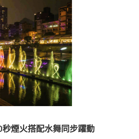
80秒煙火搭配水舞同步躍動