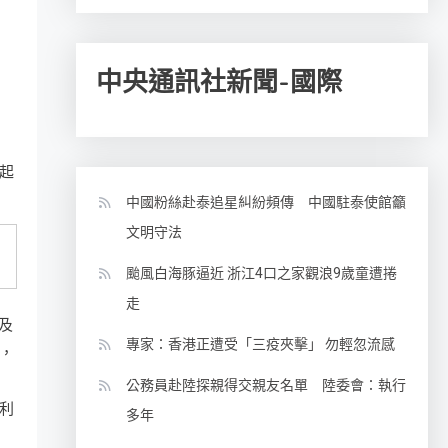
中央通訊社新聞-國際
起
中國粉絲赴泰追星糾紛頻傳 中國駐泰使館籲
文明守法
颱風白海豚逼近 浙江4口之家觀浪9歲童遭捲
走
及
專家：香港正遭受「三疫夾擊」 勿輕忽流感
，
公務員赴陸探親得交親友名單 陸委會：執行
利
多年