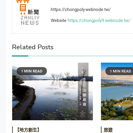
https://chongpoly.webnode.tw/
Website
https://chongpoly9.webnode.tw/
Related Posts
1 MIN READ
1 MIN READ
【地方創生】
旅遊