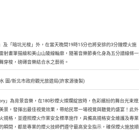
山」及「暗坑光梭」外，在當天晚間19時15分也將安排的3分鐘煙火施
雷射畫筆描繪和美山山陵線輪廓，隨著音樂節奏化身為五分譜線條一
舞穿梭，磅礡音樂結合水之藝術。
水 圖/新北市政府觀光旅遊局(許家源後製)
ctory」為背景音樂，在180秒煙火燦爛綻放時，色彩繽紛的舞台光束燈
美景，發揮出最佳視覺效果，帶給民眾一場視覺與聽覺的盛宴！此外
火規格，並遵照煙火作業安全標準施作，具備高規格安全維護及專業
的瞬間，都是專業的煙火技師們遵守最高安全指示，確保煙火施放順