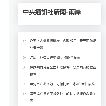
中央通訊社新聞-兩岸
炸藥無人機闖德機場 內政部長：天天面臨境
外混合戰
江啟臣菲律賓造勢 籲僑胞返台投票
伊朗列荷莫茲全面開放條件 要美同意終戰並
撤軍
里約直升機墜毀 哥倫比亞一家3名女性罹難
拜登癌症擴散至骨骼外 韓特：父親仍心繫美
國