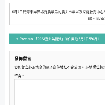
5月7日碧潭東岸廣場有農業局的農夫市集以及家庭教育中心舉辦的
圖)。圖/
文
Previous:
「2023臺北美術獎」徵件開跑 5月1日至6月15日受理線上報名
章
導
發佈留言
發佈留言必須填寫的電子郵件地址不會公開。
必填欄位標
覽
留言
*