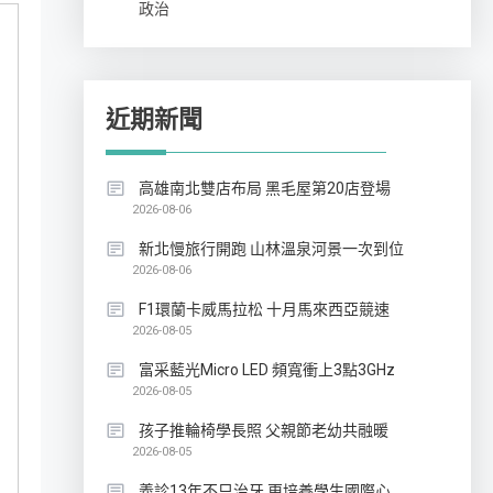
政治
近期新聞
高雄南北雙店布局 黑毛屋第20店登場
2026-08-06
新北慢旅行開跑 山林溫泉河景一次到位
2026-08-06
F1環蘭卡威馬拉松 十月馬來西亞競速
2026-08-05
富采藍光Micro LED 頻寬衝上3點3GHz
2026-08-05
孩子推輪椅學長照 父親節老幼共融暖
2026-08-05
義診13年不只治牙 更培養學生國際心