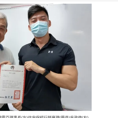
亞理事長(左)信安保經行銷襄理(學員)吳政億(右)