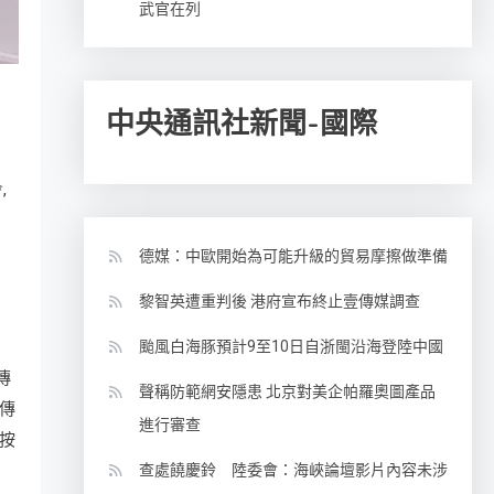
武官在列
中央通訊社新聞-國際
,
會
德媒：中歐開始為可能升級的貿易摩擦做準備
黎智英遭重判後 港府宣布終止壹傳媒調查
颱風白海豚預計9至10日自浙閩沿海登陸中國
傳
聲稱防範網安隱患 北京對美企帕羅奧圖產品
傳
進行審查
按
查處饒慶鈴 陸委會：海峽論壇影片內容未涉