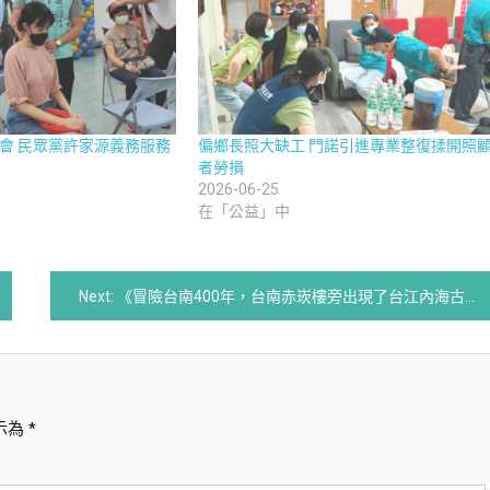
會 民眾黨許家源義務服務
偏鄉長照大缺工 門諾引進專業整復揉開照
者勞損
2026-06-25
在「公益」中
Next:
《冒險台南400年，台南赤崁樓旁出現了台江內海古地圖 -貓奴必朝聖，貓市民版台江內海古地圖萌翻天。》
示為
*