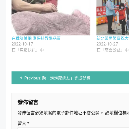
在職訓練網 應保持教學品質
新北榮民節慶祝大
2022-10-17
2022-10-27
在「焦點快訊」中
在「慈善公益」中
文
Previous:
助「泡泡龍病友」完成夢想
章
導
發佈留言
發佈留言必須填寫的電子郵件地址不會公開。
必填欄位標
覽
留言
*