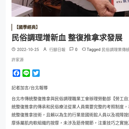
【國學經典】
民俗調理增新血 整復推拿求發展
0
Tagged
2022-10-25
行腳日報
民俗調理業傳
許家源
Facebook
Line
Twitter
記者加言/台北報導
台北市傳統整復推拿與民俗調理職業工會辦理勞動部【勞工自主
統整復推拿的傳承和民俗療法從業人員需要完整的考照制度，
統整復推拿技術，且賴以為生的行業是國術館人員以及視障按
摩係屬肌肉軟組織的按摩，未涉及筋骨關節，注重技巧之實施