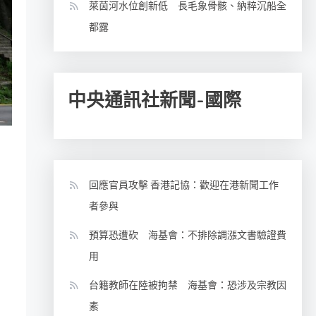
萊茵河水位創新低 長毛象骨骸、納粹沉船全
都露
中央通訊社新聞-國際
回應官員攻擊 香港記協：歡迎在港新聞工作
者參與
預算恐遭砍 海基會：不排除調漲文書驗證費
用
台籍教師在陸被拘禁 海基會：恐涉及宗教因
素