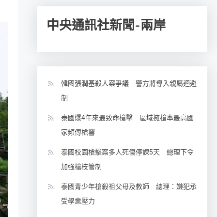
中央通訊社新聞-兩岸
韓國張潤基殺人案爭議 警方將導入親屬迴避
制
泰國爆4年來最致命槍擊 區域擁槍率最高國
家頻傳槍響
泰國校園槍擊案多人死傷停課5天 總理下令
加強槍枝管制
泰國青少年槍殺祖父母及教師 總理：嫌犯承
受學業壓力