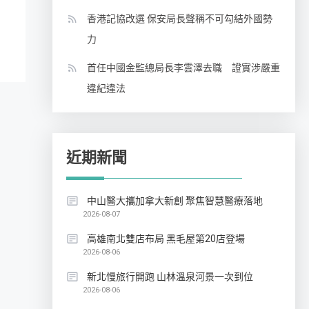
香港記協改選 保安局長聲稱不可勾結外國勢
力
首任中國金監總局長李雲澤去職 證實涉嚴重
違紀違法
近期新聞
中山醫大攜加拿大新創 聚焦智慧醫療落地
2026-08-07
高雄南北雙店布局 黑毛屋第20店登場
2026-08-06
新北慢旅行開跑 山林溫泉河景一次到位
2026-08-06