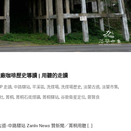
廠咖啡歷史導讀 | 用聽的走讀
,
,
,
,
,
,
,
AP 走讀
中路驛站
平溪區
洗煤場
洗煤場歷史
淡蘭古道
淡蘭市集
,
,
,
,
,
社
菁桐
菁桐石底煤礦
菁桐驛站
谷歌衛星定位
鄭賢良
站 Zanliv News 贊新聞／菁桐用聽 […]