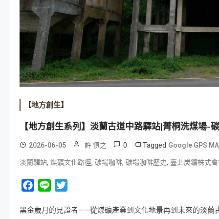
【地方創生】
【地方創生系列】淡蘭古道中路驛站|菁桐洗煤場-碳
0
Tagged
2026-06-05
許 慎之
Google GPS M
,
,
,
,
淡蘭驛站
煤礦文化路徑
碳場咖啡
碳場咖啡歷史
臺北炭鑛株式會
Facebook
Line
Twitter
黑金歲月的見證者——從煤礦產業到文化地景再到未來的淡蘭古道-中路驛