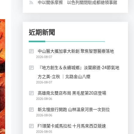
中以關係摩擦 以色列關閉駐成都總領事館
近期新聞
中山醫大攜加拿大新創 聚焦智慧醫療落地
2026-08-07
『地方創生＆永續城鄉』淡蘭廊道-24節氣地
方之美-立秋 ｜北路金山八煙
2026-08-07
高雄南北雙店布局 黑毛屋第20店登場
2026-08-06
新北慢旅行開跑 山林溫泉河景一次到位
2026-08-06
F1環蘭卡威馬拉松 十月馬來西亞競速
2026-08-05