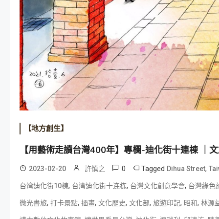
【地方創生】
【用藝術走讀台灣400年】專欄-迪化街十連棟 ｜文旅 
0
Tagged
,
2023-02-20
許慎之
Dihua Street
Ta
,
,
,
台湾迪化街10棟
台湾迪化街十连栋
台灣文化創意學會
台灣綠色
,
,
,
,
,
,
,
微光書旅
打卡景點
插畫
文化歷史
文化部
旅遊印記
昭和
林源