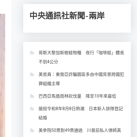
中央通訊社新聞-兩岸
哥斯大黎加新樹蛙物種 夜行「咖啡蛙」體長
不到4公分
美官員：東南亞詐騙園區多由中國背景跨國犯
罪組織主導
巴西亞馬遜雨林砍伐量 降至10年來最低
搶搭令和8年8月8日熱潮 日本新人排隊登記
結婚
美參院50票對49票通過 川普前私人律師真