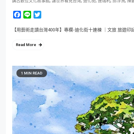
,
,
,
,
,
講古數位文化故事館
讓世界看見台灣
迪化街
連瑞利
邱浡洧
陳
Facebook
Line
Twitter
【用藝術走讀台灣400年】專欄-迪化街十連棟 ｜文旅 旅遊印記 | 
Read More
1 MIN READ