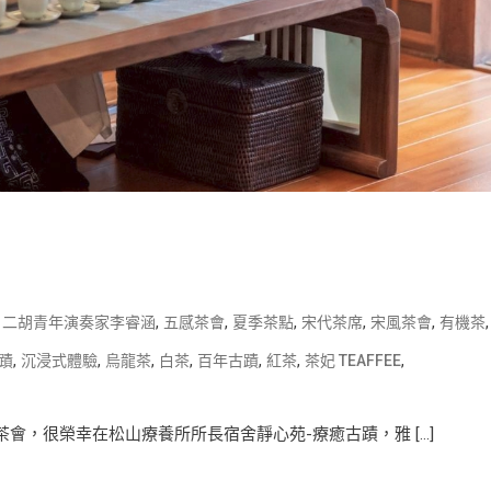
,
,
,
,
,
,
,
二胡青年演奏家李睿涵
五感茶會
夏季茶點
宋代茶席
宋風茶會
有機茶
,
,
,
,
,
,
,
蹟
沉浸式體驗
烏龍茶
白茶
百年古蹟
紅茶
茶妃 TEAFFEE
茶會，很榮幸在松山療養所所長宿舍靜心苑-療癒古蹟，雅 […]