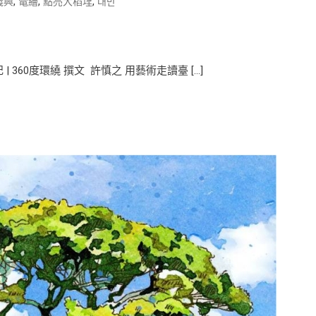
,
,
,
義興
電繪
點亮大稻埕
대만
360度環繞 撰文 許慎之 用藝術走讀臺 […]