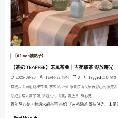
【62icon讀點子】
【茶妃 TEAFFEE】宋風茶會｜古苑聽茶 野放時光
0
Tagged
2025-08-20
TEAFFEE 茶妃
二胡演奏
,
,
有機高冷烏龍荔枝茶凍
李睿涵
松山療養院所長宿舍靜心苑療癒古
,
,
,
,
茶妃主理人蔡子頤
茶道文化
茶點
野放茶
靜心苑
百年靜心苑，共譜宋韻茶事 茶妃 「古苑聽茶 野放時光」宋風
Read More