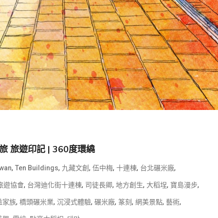
旅遊印記 | 360度環繞
,
,
,
,
,
,
iwan
Ten Buildings
九藏文創
伍中梅
十連棟
台北碾米廠
,
,
,
,
,
,
旅遊協會
台灣迪化街十連棟
司徒長卿
地方創生
大稻埕
寶島漫步
,
,
,
,
,
,
,
益家族
橋頭碾米業
沉浸式體驗
碾米廠
篆刻
網美景點
藝術