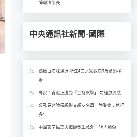
除司法部長
中央通訊社新聞-國際
颱風白海豚逼近 浙江4口之家觀浪9歲童遭捲
走
專家：香港正遭受「三疫夾擊」 勿輕忽流感
公務員赴陸探親得交親友名單 陸委會：執行
多年
中國雲南民眾火把節發生意外 16人燒傷