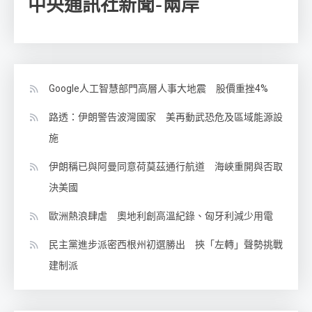
中央通訊社新聞-兩岸
Google人工智慧部門高層人事大地震 股價重挫4%
路透：伊朗警告波灣國家 美再動武恐危及區域能源設
施
伊朗稱已與阿曼同意荷莫茲通行航道 海峽重開與否取
決美國
歐洲熱浪肆虐 奧地利創高溫紀錄、匈牙利減少用電
民主黨進步派密西根州初選勝出 挾「左轉」聲勢挑戰
建制派