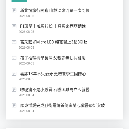
新北慢旅行開跑 山林溫泉河景一次到位
2026-08-06
F1環蘭卡威馬拉松 十月馬來西亞競速
2026-08-05
富采藍光Micro LED 頻寬衝上3點3GHz
2026-08-05
孩子推輪椅學長照 父親節老幼共融暖
2026-08-05
義診13年不只治牙 更培養學生國際心
2026-08-05
喉嚨痛不是小感冒 吞嚥困難需立即就醫
2026-08-04
羅東博愛完成脈衝電燒首例宜蘭心臟醫療新突破
2026-08-04