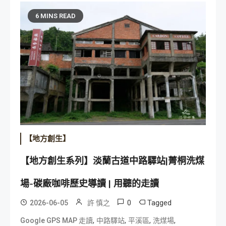
6 MINS READ
【地方創生】
【地方創生系列】淡蘭古道中路驛站|菁桐洗煤
場-碳廠咖啡歷史導讀 | 用聽的走讀
0
Tagged
2026-06-05
許 慎之
,
,
,
,
Google GPS MAP 走讀
中路驛站
平溪區
洗煤場