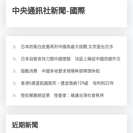
中央通訊社新聞-國際
日本防衛白皮書再列中國為最大挑戰 北京提出交涉
日本自衛官持刀闖中國使館 法庭上稱促中國改變外交
鼓勵消費 中國多地要求領導幹部帶頭休假
香港5歲童飢餓致死、遭虐傷痕129處 母判刑22年
陸批解散統促黨 陸委會：維護台灣社會秩序
近期新聞