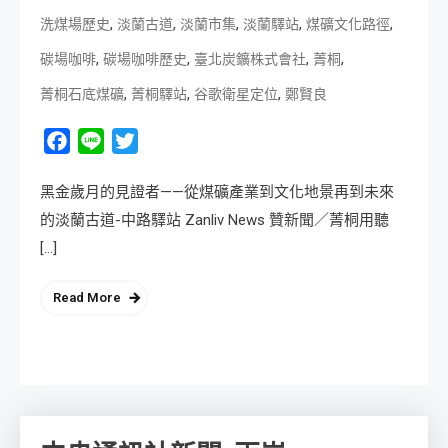
,
,
,
,
,
洗煤場歷史
淡蘭古道
淡蘭市集
淡蘭驛站
煤礦文化路徑
,
,
,
,
碳場咖啡
碳場咖啡歷史
臺北炭鑛株式會社
菁桐
,
,
,
菁桐石底煤礦
菁桐驛站
谷歌衛星定位
鄭賢良
Facebook
Line
Twitter
黑金歲月的見證者——從煤礦產業到文化地景再到未來
的淡蘭古道-中路驛站 Zanliv News 贊新聞／菁桐用聽
[…]
Read More