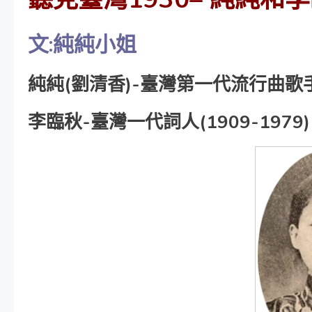
文:純純小姐
純純(劉清香)-臺灣第一代流行曲歌手(1
李臨秋-臺灣一代詞人(1909-1979