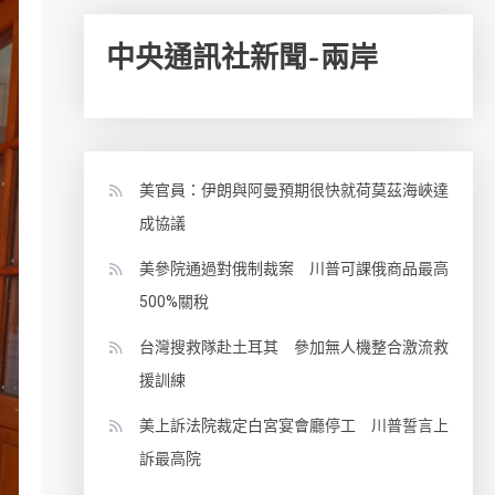
中央通訊社新聞-兩岸
美官員：伊朗與阿曼預期很快就荷莫茲海峽達
成協議
美參院通過對俄制裁案 川普可課俄商品最高
500%關稅
台灣搜救隊赴土耳其 參加無人機整合激流救
援訓練
美上訴法院裁定白宮宴會廳停工 川普誓言上
訴最高院