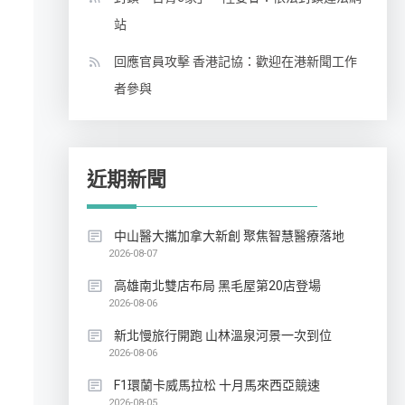
站
回應官員攻擊 香港記協：歡迎在港新聞工作
者參與
近期新聞
中山醫大攜加拿大新創 聚焦智慧醫療落地
2026-08-07
高雄南北雙店布局 黑毛屋第20店登場
2026-08-06
新北慢旅行開跑 山林溫泉河景一次到位
2026-08-06
F1環蘭卡威馬拉松 十月馬來西亞競速
2026-08-05