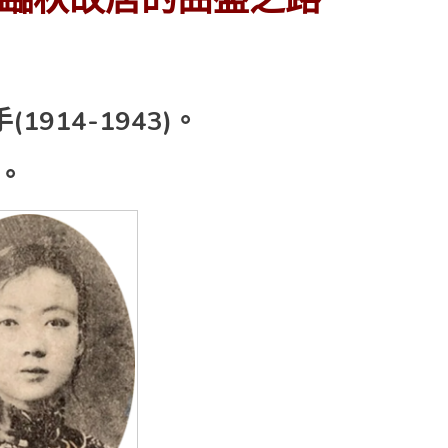
914-1943)。
)。