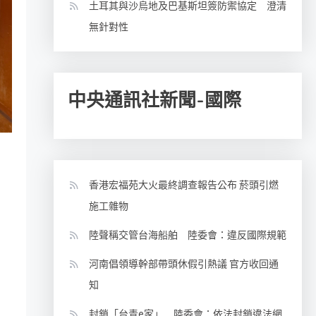
土耳其與沙烏地及巴基斯坦簽防禦協定 澄清
無針對性
中央通訊社新聞-國際
香港宏福苑大火最終調查報告公布 菸頭引燃
施工雜物
陸聲稱交管台海船舶 陸委會：違反國際規範
河南倡領導幹部帶頭休假引熱議 官方收回通
知
封鎖「台青e家」 陸委會：依法封鎖違法網