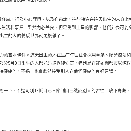
的責任感、行為小心謹慎、以及宿命論，這些特質在這天出生的人身上
人生活和事業。雖然內心善良，但是受到土星的影響，他們外表可能
日出生的人的情感世界就更複雜了。
精力的基本條件。這天出生的人在生病時往往會採用草藥、順勢療法
部分5月8日出生的人都能迅速恢復健康，特別是在能離開都市以純
持健康的，不過，也會欣然接受別人對他們健康的良好建議。
嘲一下，不過可別貶低自己。節制自己譏諷別人的習性。放下身段，
）