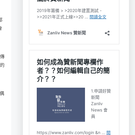
都
會
和傳
樸的
偶