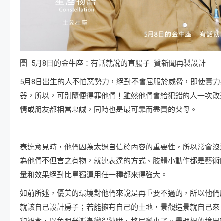
圖 5月8日的金牛座：有話就說的直腸子 贊新聞再製設計
5月8日出生的人不怕惡勢力，絕對不會屈服於威脅，即使實
器，所以，可別隨便得罪他們！雖然他們會給犯錯的人一次改
情或朋友都相當忠誠，同時也是最可靠而盡責的父母。
表達意見時，他們因為太過自信於內容的重要性，所以常會沒
為他們不但言之有物，就連表達的方式、肢體小動作都是藝術
量和效果絕對比單獨運用任一種都來得強大。
如前所述，優美的環境對他們來說是再重要不過的，所以他們
就該自己設計房子；若能擁有自己的土地，景觀造景就自己來
和觀念，以免眼光漸漸變得狹隘、格局變小了。最理想的境界