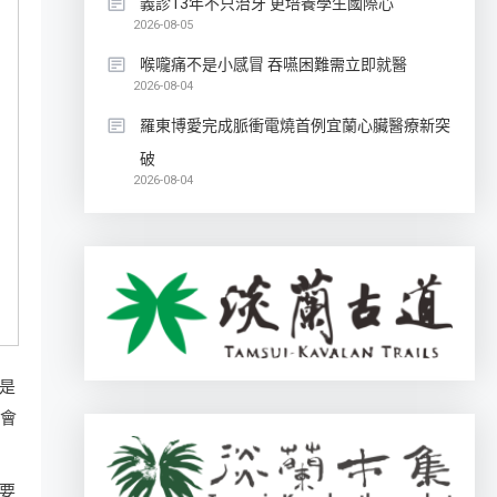
義診13年不只治牙 更培養學生國際心
2026-08-05
喉嚨痛不是小感冒 吞嚥困難需立即就醫
2026-08-04
羅東博愛完成脈衝電燒首例宜蘭心臟醫療新突
破
2026-08-04
是
常會
要