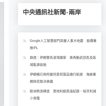
中央通訊社新聞-兩岸
Google人工智慧部門高層人事大地震 股價重
挫4%
路透：伊朗警告波灣國家 美再動武恐危及區
域能源設施
伊朗稱已與阿曼同意荷莫茲通行航道 海峽重
開與否取決美國
歐洲熱浪肆虐 奧地利創高溫紀錄、匈牙利減
少用電