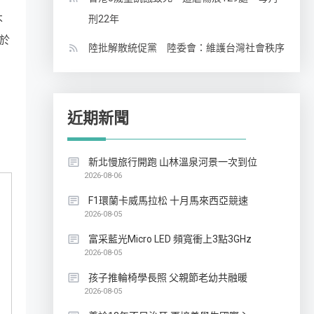
刑22年
不
於
陸批解散統促黨 陸委會：維護台灣社會秩序
近期新聞
新北慢旅行開跑 山林溫泉河景一次到位
2026-08-06
F1環蘭卡威馬拉松 十月馬來西亞競速
2026-08-05
富采藍光Micro LED 頻寬衝上3點3GHz
2026-08-05
孩子推輪椅學長照 父親節老幼共融暖
2026-08-05