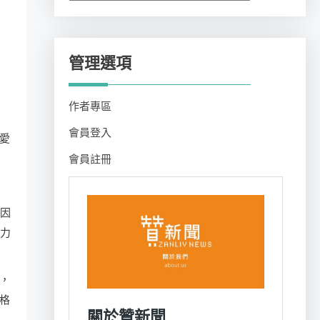
類
管理選項
作者專區
會員登入
愛
會員註冊
，因
的力
，
格