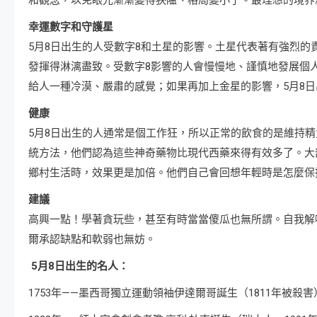
幸運數字和守護星
5月8日出生的人受數字8和土星的影響。土星代表著有強烈
發揮得淋漓盡致。受數字8影響的人會慢慢地、謹慎地發展個
給人一種冷漠、嚴肅的感覺；如果再加上金星的影響，5月8
健康
5月8日出生的人通常是個工作狂，所以正常的飲食的是維持
統方法，他們認為這些神奇藥物比現代西藥來得有效多了。大
鄉村生活時，效果更是加倍。他們自己會回想年輕時是怎麼保
建議
高興一點！學著貪玩些，甚至有時當當傻瓜也無所謂。自我解
爾承認缺點和軟弱也無妨。
5月8日出生的名人：
1753年——墨西哥獨立運動領袖伊達爾哥誕生（1811年被殺害