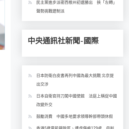
民主黨進步派密西根州初選勝出 挾「左轉」
聲勢挑戰建制派
中央通訊社新聞-國際
日本防衛白皮書再列中國為最大挑戰 北京提
出交涉
日本自衛官持刀闖中國使館 法庭上稱促中國
改變外交
鼓勵消費 中國多地要求領導幹部帶頭休假
香港5歲童飢餓致死、遭虐傷痕129處 母判