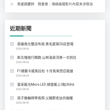
查處饒慶鈴 陸委會：海峽論壇影片內容未涉政治
近期新聞
高雄南北雙店布局 黑毛屋第20店登場
2026-08-06
新北慢旅行開跑 山林溫泉河景一次到位
2026-08-06
F1環蘭卡威馬拉松 十月馬來西亞競速
2026-08-05
富采藍光Micro LED 頻寬衝上3點3GHz
2026-08-05
孩子推輪椅學長照 父親節老幼共融暖
2026-08-05