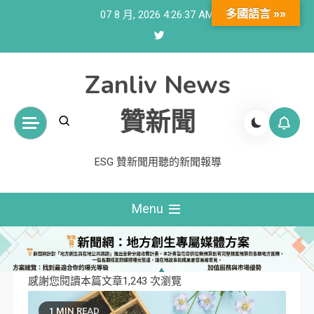
Skip
多國語言 »»
07 8 月, 2026
4:26:38 AM
to
content
Zanliv News
贊新聞
ESG 贊新聞用聽的新聞報導
Menu
感謝您閱讀本篇文章1,243 次瀏覽
1 MIN READ