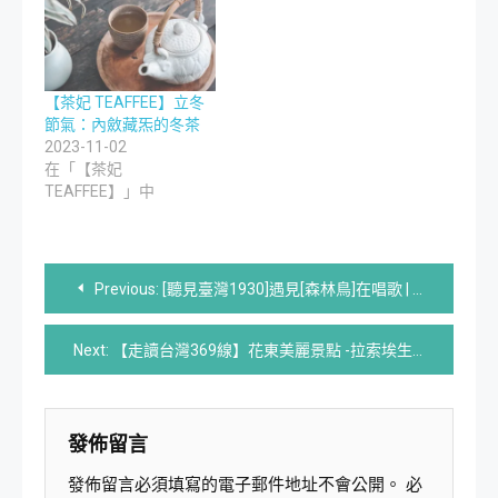
【茶妃 TEAFFEE】立冬
節氣：內斂藏炁的冬茶
2023-11-02
在「【茶妃
TEAFFEE】」中
文
Previous:
[聽見臺灣1930]遇見[森林鳥]在唱歌 | 用美聲 許一個自由世代的承諾
章
Next:
【走讀台灣369線】花東美麗景點 -拉索埃生態園區360度
導
覽
發佈留言
發佈留言必須填寫的電子郵件地址不會公開。
必