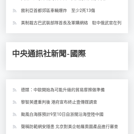
敘利亞首都郊區車輛爆炸 至少2死13傷
美制裁古巴武裝部隊首長及軍購網絡 駐中俄武官在列
中央通訊社新聞-國際
德媒：中歐開始為可能升級的貿易摩擦做準備
黎智英遭重判後 港府宣布終止壹傳媒調查
颱風白海豚預計9至10日自浙閩沿海登陸中國
聲稱防範網安隱患 北京對美企帕羅奧圖產品進行審查