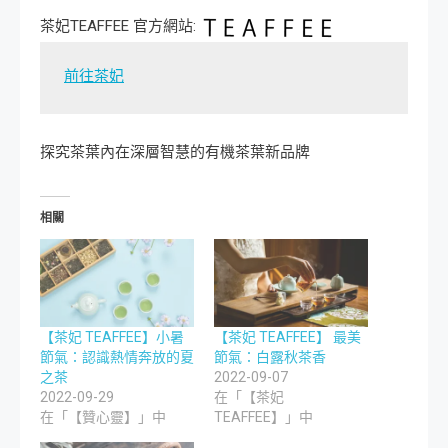
茶妃TEAFFEE 官方網站:
前往茶妃
探究茶葉內在深層智慧的有機茶葉新品牌
相關
【茶妃 TEAFFEE】小暑
【茶妃 TEAFFEE】 最美
節氣：認識熱情奔放的夏
節氣：白露秋茶香
之茶
2022-09-07
2022-09-29
在「【茶妃
在「【贊心靈】」中
TEAFFEE】」中