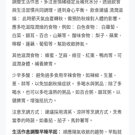
調整生活作息，多注意情緒穩定及補充水分，透過飲食
與生活習慣共同調理，達到身心平衡。 飲食建議 清潤滋
燥： 此時節天氣由夏轉秋，需預防秋燥對人體的影響。
應多吃滋陰潤燥的食物，例如： 白色食物：: 白蘿蔔、
白菜、銀耳、百合、山藥等。 酸味食物：:梨子、蘋果、
檸檬、蓮藕、葡萄等，幫助收斂肺氣。
其他滋潤食物： 蜂蜜、芝麻、綠豆、紅棗、鴨肉等，可
滋潤身體，補養脾胃。
少辛多酸： 避免過多食用辛辣食物，如辣椒、生薑、
蔥、蒜等，以免加劇秋燥症狀。 多喝水與粥品：除了多
喝水，也可以多吃溫熱的粥品，如百合粥、銀耳粥，以
健脾胃，增強抵抗力。
注意烹調方式： 建議採用清蒸、涼拌等烹調方式，烹煮
當季的時蔬，如番茄、茄子、馬鈴薯等。
生活作息調整早睡早起：
順應陽氣收斂的趨勢，早點就