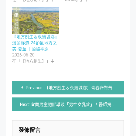
『地方創生＆永續城鄉』
淡蘭廊道-24節氣地方之
美-夏至 ｜蘭陽平原
2026-06-20
在「【地方創生】」中
文
Previous:
〔地方創生＆永續城鄉〕青春齊聚菁桐 暑期工讀生體驗社區服務編織在地故事
章
Next:
宜蘭男童肥胖導致「男性女乳症」！醫師揭錯誤觀念：小時候胖不是胖？錯了！
導
覽
發佈留言