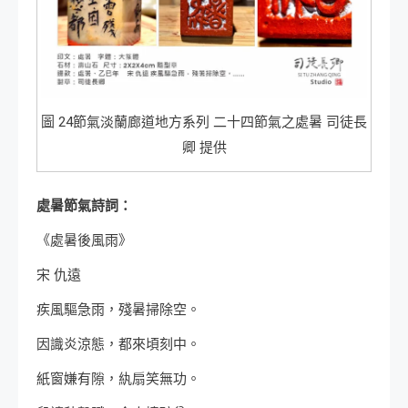
圖 24節氣淡蘭廊道地方系列 二十四節氣之處暑 司徒長
卿 提供
處暑節氣詩詞：
《處暑後風雨》
宋 仇遠
疾風驅急雨，殘暑掃除空。
因識炎涼態，都來頃刻中。
紙窗嫌有隙，紈扇笑無功。