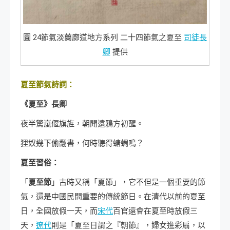
圖 24節氣淡蘭廊道地方系列 二十四節氣之夏至
司徒長
卿
提供
夏至節氣詩詞：
《夏至》長卿
夜半驚嵐偃旗旌，朝聞遠鴉方初醒。
狸奴幾下偷翻書，何時聽得螗蜩鳴？
夏至習俗：
「
夏至節
」古時又稱「夏節」，它不但是一個重要的節
氣，還是中國民間重要的傳統節日。在清代以前的夏至
日，全國放假一天，而
宋代
百官還會在夏至時放假三
天，
遼代
則是「夏至日謂之『朝節』，婦女進彩扇，以