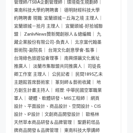
管理師/TSBA企劃管理師｜環境衛生規劃師｜
東南科技大學約聘聘書｜ 德明財經科技大學
約聘聘書 現職: 宜蘭頭城－丘海之境 主理人｜
宜蘭頭城－拾月 主理人｜ 宜蘭頭城-好拾城聯
盟｜ ZanlivNews贊新聞創辦人＆總編輯｜ 九
藏企業股份有限公司-負責人｜ 北京當代翰墨
藝術院-副院長｜ 台灣文化創意學會-監事｜
台灣綠色旅遊協會理事｜ 南興煤礦文化舊址
推廣人｜ 淡蘭市集聯盟共同推廣人｜ 司徒長
卿工作室 主理人｜ 公民記者｜ 民間1895乙未
主題館首席藝術家｜ 篆刻師＆藝術收藏｜ 地
方創生計畫主持人｜ 經歷: 中華民國空軍職業
軍人｜ 硬體、軟體研發、MIS工程師｜ 網頁
設計、平面設計、商品設計、空間設計、CIS
設計、IP設計｜文創商品開發設計｜ 歐格林
天然草本商品研發＆品牌管理｜ 聖爵莉塔品
牌商品開發＆品牌管理｜ 東南科技大學講師