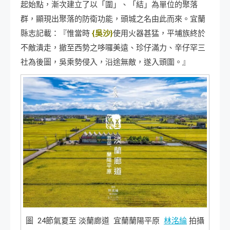
起始點，漸次建立了以「圍」、「結」為單位的聚落
群，顯現出聚落的防衛功能，頭城之名由此而來。宜蘭
縣志記載：『惟當時
{吳沙}
使用火器甚猛，平埔族終於
不敵潰走，撤至西勢之哆囉美遠、珍仔滿力、辛仔罕三
社為後圖，吳乘勢侵入，沿途無敵，遂入頭圍。』
圖 24節氣夏至 淡蘭廊道 宜蘭蘭陽平原
林洺綸
拍攝