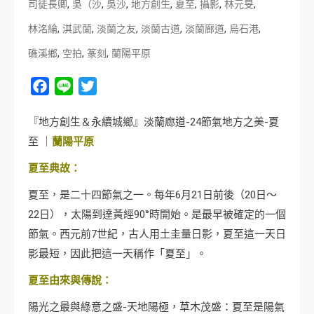
,
,
,
,
,
,
,
司徒長卿
吳（沙
吳沙
地方創生
夏至
攝影
林元旻
,
,
,
,
,
,
林洺綸
淇武蘭
淡蘭之友
淡蘭古道
淡蘭廊道
烏石港
,
,
,
礁溪鄉
空拍
篆刻
蘭陽平原
Facebook
Line
Twitter
『地方創生＆永續城鄉』淡蘭廊道-24節氣地方之美-夏
至 ｜
蘭陽平原
夏至典故：
夏至，是二十四節氣之一。每年6月21日前後（20日～
22日），太陽到達黃經90°時開始。是最早被確定的一個
節氣。西元前7世紀，古人用土圭量日影，夏至這一天日
影最短，因此把這一天稱作「夏至」。
夏至由來與傳說：
陽光之最與綠意之盛-天地陽極，草木茂盛：夏至是陽氣