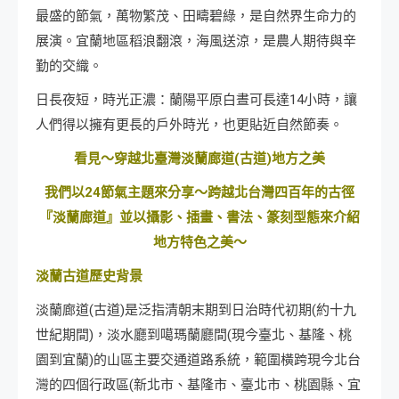
最盛的節氣，萬物繁茂、田疇碧綠，是自然界生命力的
展演。宜蘭地區稻浪翻滾，海風送涼，是農人期待與辛
勤的交織。
日長夜短，時光正濃：蘭陽平原白晝可長達14小時，讓
人們得以擁有更長的戶外時光，也更貼近自然節奏。
看見～穿越北臺灣淡蘭廊道(古道)地方之美
我們以24節氣主題來分享～跨越北台灣四百年的古徑
『淡蘭廊道』並以攝影、插畫、書法、篆刻型態來介紹
地方特色之美～
淡蘭古道歷史背景
淡蘭廊道(古道)是泛指清朝末期到日治時代初期(約十九
世紀期間)，淡水廳到噶瑪蘭廳間(現今臺北、基隆、桃
園到宜蘭)的山區主要交通道路系統，範圍橫跨現今北台
灣的四個行政區(新北市、基隆市、臺北市、桃園縣、宜