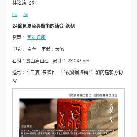
林洺綸 老師
FB
｜
IG
24
節氣夏至與藝術的結合-
篆刻
製章：
司徒長卿
印文： 夏至 字體：大篆
石材：壽山高山石 尺寸： 2X 2X6 cm
邊款：辛丑夏 長卿作 半夜驚嵐椻旗苼 朝聞遠鴉方初
醒……