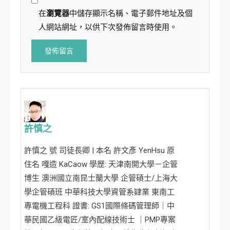
在
瀏覽器
中儲存顯示名稱、電子郵件地址及個
人網站網址，以供下次發佈留言時使用。
許慎之
許慎之 號 司徒長卿 | 本名 許文彥 YenHsu 原
住名 嘎造 KaCaow 學歷: 天津南開大學－企管
博生 澳洲國立南昆士蘭大學 企管碩士/上海大
學企管碩班 中華科技大學資管系肄業 東南工
專電機工程科 證書: GS1國際條碼管理師｜中
華民國乙級電匠/室內配線技術士 ｜PMP專案