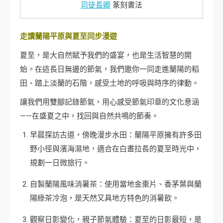
司徒長卿
篆刻書法
走讀蘭陽平原與夏至同步漫遊
夏至，是大自然賦予我們的盛宴，也是生活智慧的開
始。在這長日無邊的節氣，我們邀你一同走進蘭陽的稻
田、踏上淡蘭的石階，感受土地的呼吸與時序的律動。
讓我們用雙腳記錄節氣，用心感受節氣印章的文化意涵
——在盛夏之中，找回與自然共鳴的節奏。
早晨探訪古道，傍晚漫步水田：蘭陽平原擁有許多田
野小徑與濱海濕地，適合在白晝拉長的夏至時光中，
規劃一日微旅行。
自製蘭陽風味消暑茶：使用當地金棗片、香茅葉與蘭
陽綠茶冷泡，是天然又具地方特色的消暑飲。
觀察日影變化，親子節氣體驗：夏至的日影最短，是