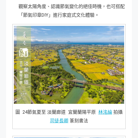
觀察太陽角度、認識節氣變化的絕佳時機，也可搭配
「節氣印章DIY」進行家庭式文化體驗。
圖 24節氣夏至 淡蘭廊道 宜蘭蘭陽平原
林洺綸
拍攝
司徒長卿
篆刻書法