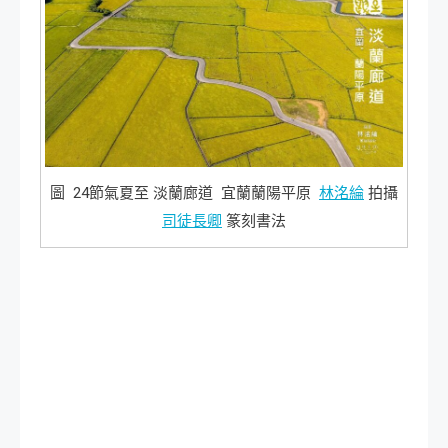
圖 24節氣夏至 淡蘭廊道 宜蘭蘭陽平原
林洺綸
拍攝
司徒長卿
篆刻書法