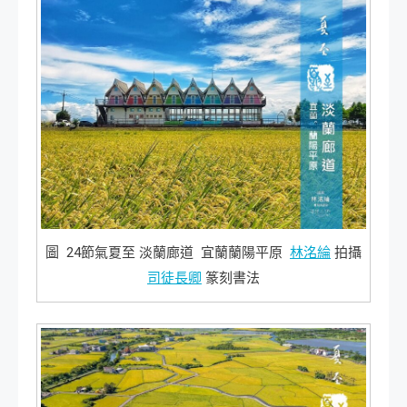
圖 24節氣夏至 淡蘭廊道 宜蘭蘭陽平原
林洺綸
拍攝
司徒長卿
篆刻書法