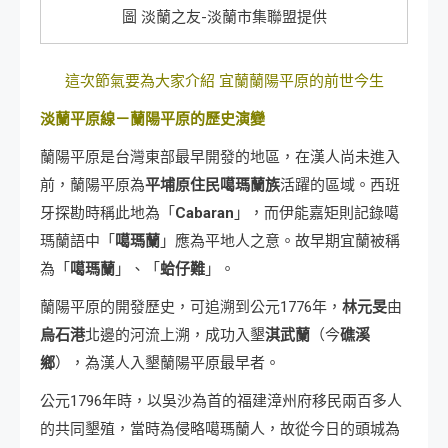
圖 淡蘭之友-淡蘭市集聯盟提供
這次節氣要為大家介紹 宜蘭蘭陽平原的前世今生
淡蘭平原線
－
蘭陽平原
的歷史演變
蘭陽平原是台灣東部最早開發的地區，在漢人尚未進入
前，蘭陽平原為
平埔原住民噶瑪蘭族
活躍的區域。西班
牙探勘時稱此地為「
Cabaran
」，而伊能嘉矩則記錄噶
瑪蘭語中「
噶瑪蘭
」應為平地人之意。故早期宜蘭被稱
為「
噶瑪蘭
」、「
蛤仔難
」。
蘭陽平原的開發歷史，可追溯到公元1776年，
林元旻
由
烏石港
北邊的河流上溯，成功入墾
淇武蘭
（今
礁溪
鄉
），為漢人入墾蘭陽平原最早者。
公元1796年時，以吳沙為首的福建漳州府移民兩百多人
的共同墾殖，當時為侵略噶瑪蘭人，故從今日的頭城為