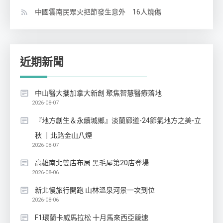
中國雲南民眾火把節發生意外 16人燒傷
近期新聞
中山醫大攜加拿大新創 聚焦智慧醫療落地
2026-08-07
『地方創生＆永續城鄉』淡蘭廊道-24節氣地方之美-立
秋 ｜北路金山八煙
2026-08-07
高雄南北雙店布局 黑毛屋第20店登場
2026-08-06
新北慢旅行開跑 山林溫泉河景一次到位
2026-08-06
F1環蘭卡威馬拉松 十月馬來西亞競速