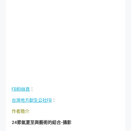
FB粉絲頁
：
台灣地方創生公社FB
：
作者簡介:
24
節氣夏至與藝術的結合-攝影