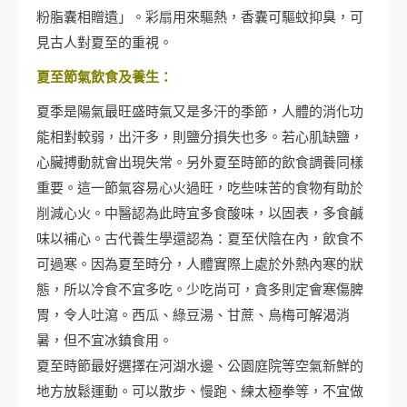
粉脂囊相贈遺」。彩扇用來驅熱，香囊可驅蚊抑臭，可
見古人對夏至的重視。
夏至節氣飲食及養生：
夏季是陽氣最旺盛時氣又是多汗的季節，人體的消化功
能相對較弱，出汗多，則鹽分損失也多。若心肌缺鹽，
心臟搏動就會出現失常。另外夏至時節的飲食調養同樣
重要。這一節氣容易心火過旺，吃些味苦的食物有助於
削減心火。中醫認為此時宜多食酸味，以固表，多食鹹
味以補心。古代養生學還認為：夏至伏陰在內，飲食不
可過寒。因為夏至時分，人體實際上處於外熱內寒的狀
態，所以冷食不宜多吃。少吃尚可，貪多則定會寒傷脾
胃，令人吐瀉。西瓜、綠豆湯、甘蔗、烏梅可解渴消
暑，但不宜冰鎮食用。
夏至時節最好選擇在河湖水邊、公園庭院等空氣新鮮的
地方放鬆運動。可以散步、慢跑、練太極拳等，不宜做