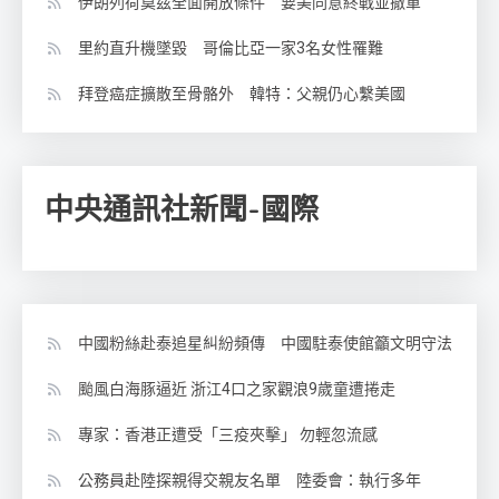
伊朗列荷莫茲全面開放條件 要美同意終戰並撤軍
里約直升機墜毀 哥倫比亞一家3名女性罹難
拜登癌症擴散至骨骼外 韓特：父親仍心繫美國
中央通訊社新聞-國際
中國粉絲赴泰追星糾紛頻傳 中國駐泰使館籲文明守法
颱風白海豚逼近 浙江4口之家觀浪9歲童遭捲走
專家：香港正遭受「三疫夾擊」 勿輕忽流感
公務員赴陸探親得交親友名單 陸委會：執行多年