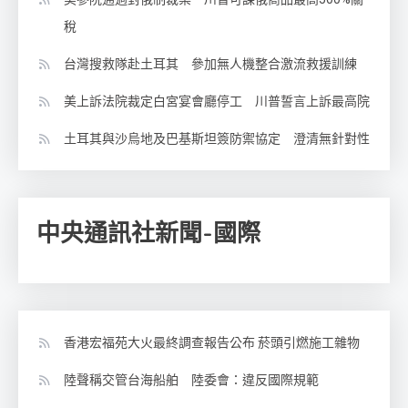
稅
台灣搜救隊赴土耳其 參加無人機整合激流救援訓練
美上訴法院裁定白宮宴會廳停工 川普誓言上訴最高院
土耳其與沙烏地及巴基斯坦簽防禦協定 澄清無針對性
中央通訊社新聞-國際
香港宏福苑大火最終調查報告公布 菸頭引燃施工雜物
陸聲稱交管台海船舶 陸委會：違反國際規範