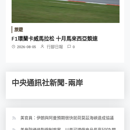
旅遊
F1環蘭卡威馬拉松 十月馬來西亞競速
行腳日報
2026-08-05
0
中央通訊社新聞-兩岸
美官員：伊朗與阿曼預期很快就荷莫茲海峽達成協議
美參院通過對俄制裁案 川普可課俄商品最高500%關