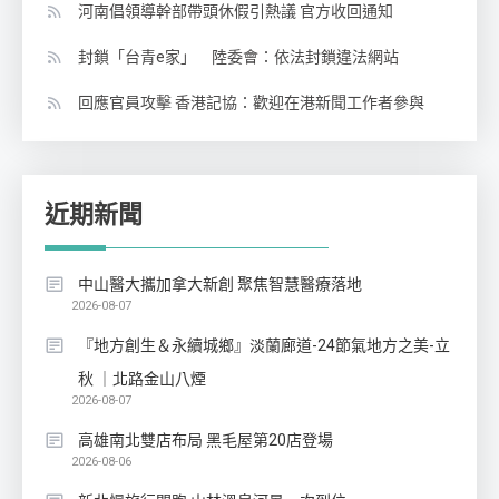
河南倡領導幹部帶頭休假引熱議 官方收回通知
封鎖「台青e家」 陸委會：依法封鎖違法網站
回應官員攻擊 香港記協：歡迎在港新聞工作者參與
近期新聞
中山醫大攜加拿大新創 聚焦智慧醫療落地
2026-08-07
『地方創生＆永續城鄉』淡蘭廊道-24節氣地方之美-立
秋 ｜北路金山八煙
2026-08-07
高雄南北雙店布局 黑毛屋第20店登場
2026-08-06