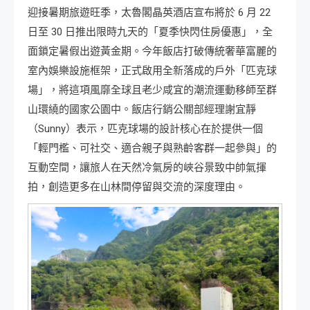
迎接暑期旅遊旺季，太魯閣晶英酒店宣布將於 6 月 22
日至 30 日推出限時九天的「夏季快閃住房優惠」，全
面鎖定暑假出遊黃金期。今年飯店打破傳統奢華富麗的
室內娛樂設施框架，正式啟用全新落成的戶外「匹克球
場」，將這項風靡全球且老少咸宜的潮流運動移師至群
山環繞的國家公園中。飯店行銷公關部經理謝宜靜
（Sunny）表示，匹克球場的設計核心在於提供一個
「輕門檻、可社交、適合親子與熟齡客群一起參與」的
互動空間，讓旅人在天然冷氣房的峽谷景致中帥氣揮
拍，創造更多在山林間停留與交流的深度理由。