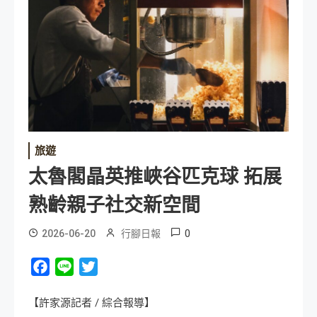
旅遊
太魯閣晶英推峽谷匹克球 拓展
熟齡親子社交新空間
0
2026-06-20
行腳日報
Facebook
Line
Twitter
【許家源記者 / 綜合報導】