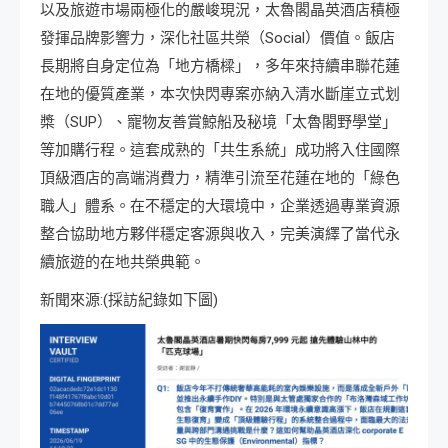
以及旅遊市場兩極化的嚴峻現況，太魯閣晶英酒店積極
發揮品牌影響力，深化社區共榮（Social）價值。飯店
長期將自身定位為「地方橋樑」，多年來持續串聯花蓮
在地的優質產業，本次快閃專案亦納入清水斷崖立式划
槳（SUP）、寵物友善賞鯨船及秘境「太魯閣野學堂」
等加購行程。這套成熟的「共生系統」成功將入住國際
頂級酒店的高端消費力，精準引流至花蓮在地的「綠色
職人」體系。在不穩定的大環境中，企業透過專業資源
整合協助地方夥伴穩定客源與收入，完美演繹了當代永
續旅遊的在地共榮典範。
新聞來源:(採訪紀錄如下圖)