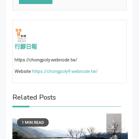
行腳日報
https://chongpoly.webnode.tw/
Website
https://chongpoly9.webnode.tw/
Related Posts
1 MIN READ