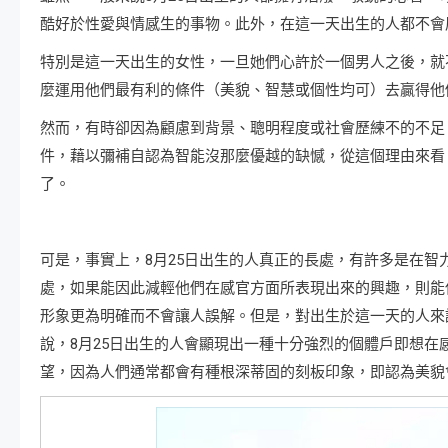
酷好於性愛與情感生的事物。此外，在這一天出生的人都不會
特別是這一天出生的女性，一旦她們心許於一個男人之後，就
麼運用他們最有利的條件（美貌、智慧或個性均可）去贏得他
然而，有時卻因為顧慮到背景、聰明程度或社會歷練不的不足
件，藉以彌補自認為智能沒那麼優越的缺憾，從這個理由來看
了。
可是，事實上，8月25日出生的人真正的長處，有許多是在
處，如果能因此減輕他們在感官方面所表現出來的興趣，則能
形象更為明確而不會讓人誤解。但是，對出生於這一天的人來
說，8月25日出生的人會顯現出一種十分強烈的個體戶即想
望，因為人們通常都會有種根深蒂固的刻板印象，即認為美貌