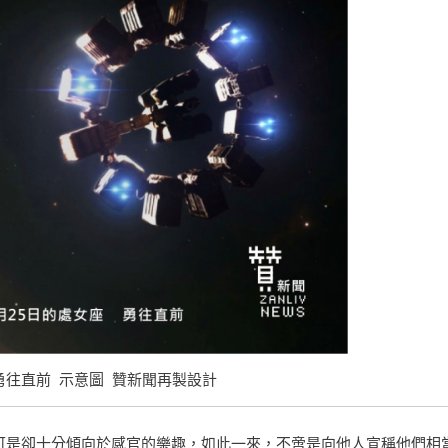
：勇往直前 示意圖 贊新聞再製設計
，可是卻十分傾向於感官的樂趣，如此一來，不啻是向他人宣稱他們相