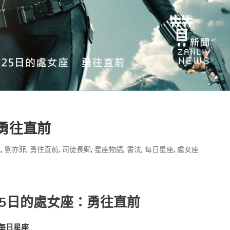
勇往直前
,
,
,
,
,
,
,
人
劉亦菲
勇往直前
司徒長卿
星座物語
書法
每日星座
處女座
5
日
的處女座：勇往直前
每日星座