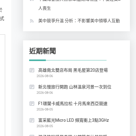
人喪生
於
式
美中競爭升溫 分析：不影響美中領導人互動
近期新聞
高雄南北雙店布局 黑毛屋第20店登場
2026-08-06
新北慢旅行開跑 山林溫泉河景一次到位
2026-08-06
F1環蘭卡威馬拉松 十月馬來西亞競速
2026-08-05
富采藍光Micro LED 頻寬衝上3點3GHz
2026-08-05