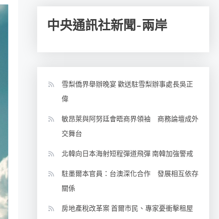
中央通訊社新聞-兩岸
雪梨僑界舉辦晚宴 歡送駐雪梨辦事處長吳正
偉
敏昂萊與阿努廷會晤商界領袖 商務論壇成外
交舞台
北韓向日本海射短程彈道飛彈 南韓加強警戒
駐墨爾本官員：台澳深化合作 發展相互依存
關係
房地產稅改革案 首爾市民、專家憂衝擊租屋