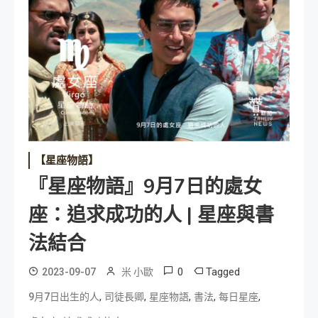
【星座物語】
『星座物語』9月7日的處女
座：追求成功的人 | 星座與書
法結合
0
Tagged
2023-09-07
米 小歐
,
,
,
,
,
9月7日出生的人
司徒長卿
星座物語
書法
每日星座