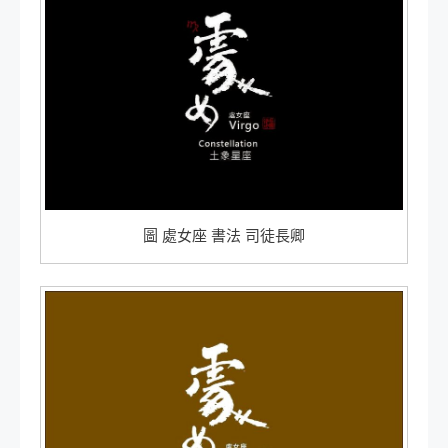
圖 處女座 書法 司徒長卿