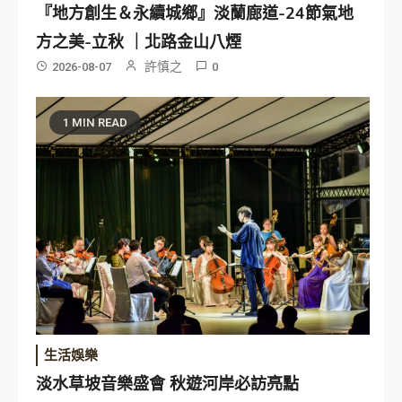
『地方創生＆永續城鄉』淡蘭廊道-24節氣地
方之美-立秋 ｜北路金山八煙
許慎之
2026-08-07
0
1 MIN READ
生活娛樂
淡水草坡音樂盛會 秋遊河岸必訪亮點