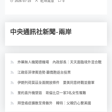
乾坤萬象
2026-07-23
0
中央通訊社新聞-兩岸
炸藥無人機闖德機場 內政部長：天天面臨境外混合戰
江啟臣菲律賓造勢 籲僑胞返台投票
伊朗列荷莫茲全面開放條件 要美同意終戰並撤軍
里約直升機墜毀 哥倫比亞一家3名女性罹難
拜登癌症擴散至骨骼外 韓特：父親仍心繫美國