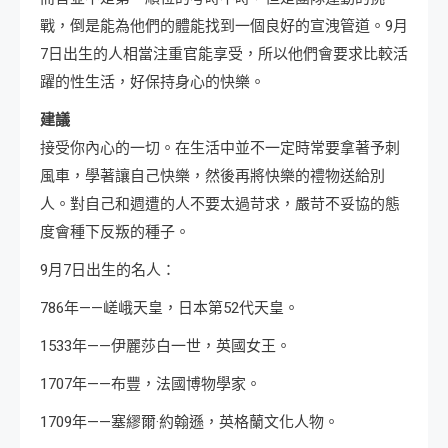
戰，倒是能為他們的體能找到一個良好的宣洩管道。9月
7日出生的人相當注重官能享受，所以他們會要求比較活
躍的性生活，好保持身心的快樂。
建議
接受你內心的一切。在生活中並不一定時常要拿著予刺
風車，學著讓自己快樂，然後再將快樂的禮物送給別
人。對自己和週遭的人不要太過苛求，嚴苛不妥協的態
度會種下反叛的種子。
9月7日出生的名人：
786年——嵯峨天皇，日本第52代天皇。
1533年——伊麗莎白一世，英國女王。
1707年——布豐，法國博物學家。
1709年——塞繆爾·約翰遜，英格蘭文化人物。