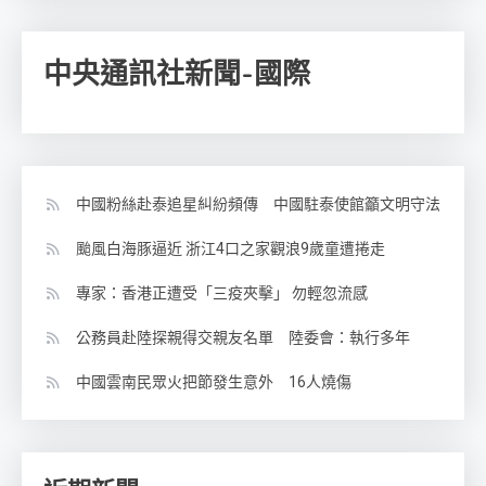
中央通訊社新聞-國際
中國粉絲赴泰追星糾紛頻傳 中國駐泰使館籲文明守法
颱風白海豚逼近 浙江4口之家觀浪9歲童遭捲走
專家：香港正遭受「三疫夾擊」 勿輕忽流感
公務員赴陸探親得交親友名單 陸委會：執行多年
中國雲南民眾火把節發生意外 16人燒傷