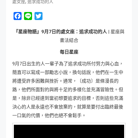
,
處女座
追求成功的人
Facebook
Line
Twitter
『星座物語』
9
月
7
日
的處女座：追求成功的人
| 星座與
書法結合
每日星座
9月7日出生的人一輩子為了追求成功所付努力與心血，
簡直可以寫成一部勵志小說，換句話說，他們在一生中
將遭受許多困難與挫折。通常，〔成功〕是條漫長的
路，他們所面對的與將十足的多樣化並充滿冒險性。但
是，除非已經達到當初想要追求的目標，否則這些充滿
決心的人是永遠也不會放棄的，就算是要付出臨終最後
一口氣的代價，他們也絕不會鬆手。