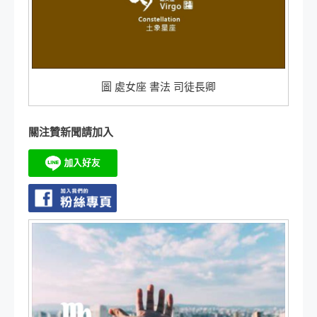
圖 處女座 書法 司徒長卿
關注贊新聞請加入