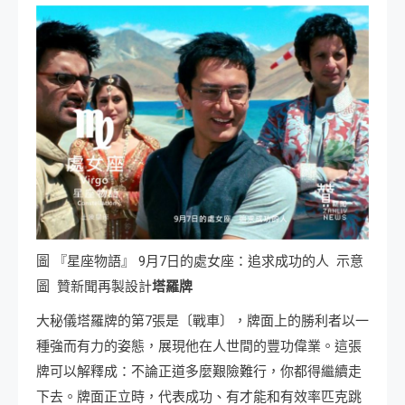
圖 『星座物語』 9月7日的處女座：追求成功的人 示意
圖 贊新聞再製設計
塔羅牌
大秘儀塔羅牌的第7張是〔戰車〕，牌面上的勝利者以一
種強而有力的姿態，展現他在人世間的豐功偉業。這張
牌可以解釋成：不論正道多麼艱險難行，你都得繼續走
下去。牌面正立時，代表成功、有才能和有效率匹克跳