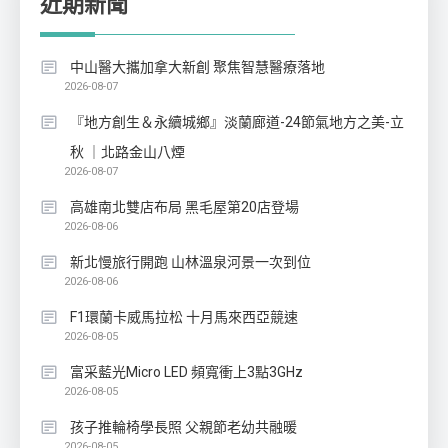
近期新聞
中山醫大攜加拿大新創 聚焦智慧醫療落地
2026-08-07
『地方創生＆永續城鄉』淡蘭廊道-24節氣地方之美-立
秋 ｜北路金山八煙
2026-08-07
高雄南北雙店布局 黑毛屋第20店登場
2026-08-06
新北慢旅行開跑 山林溫泉河景一次到位
2026-08-06
F1環蘭卡威馬拉松 十月馬來西亞競速
2026-08-05
富采藍光Micro LED 頻寬衝上3點3GHz
2026-08-05
孩子推輪椅學長照 父親節老幼共融暖
2026-08-05