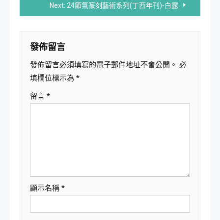
Next:
24節氣篆刻藝術系列(丁酉年刊)-白露
導
覽
發佈留言
發佈留言必須填寫的電子郵件地址不會公開。
必
填欄位標示為
*
留言
*
顯示名稱
*