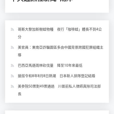
哥斯大黎加新樹蛙物種 夜行「咖啡蛙」體長不到4公
分
美官員：東南亞詐騙園區多由中國背景跨國犯罪組織主
導
巴西亞馬遜雨林砍伐量 降至10年來最低
搶搭令和8年8月8日熱潮 日本新人排隊登記結婚
美參院50票對49票通過 川普前私人律師真除司法部
長