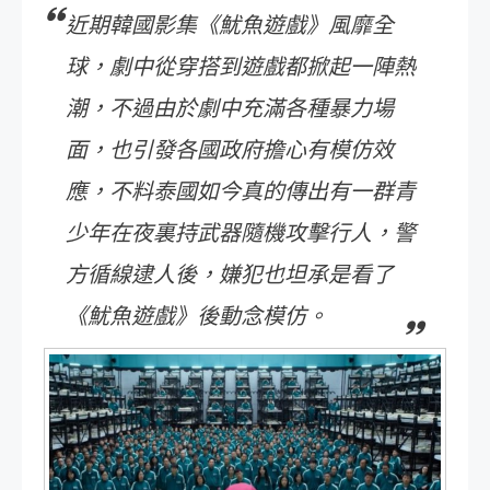
近期韓國影集《魷魚遊戲》風靡全
球，劇中從穿搭到遊戲都掀起一陣熱
潮，不過由於劇中充滿各種暴力場
面，也引發各國政府擔心有模仿效
應，不料泰國如今真的傳出有一群青
少年在夜裏持武器隨機攻擊行人，警
方循線逮人後，嫌犯也坦承是看了
《魷魚遊戲》後動念模仿。