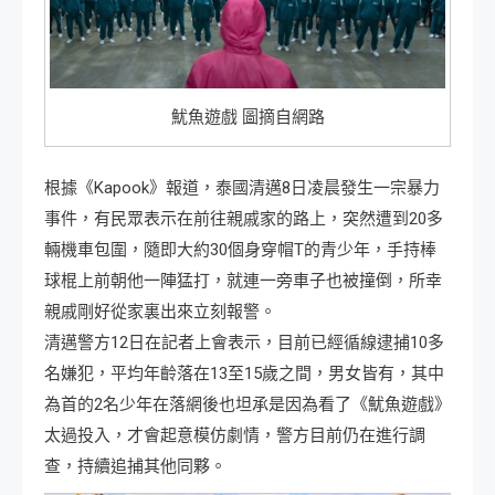
魷魚遊戲 圖摘自網路
根據《Kapook》報道，泰國清邁8日凌晨發生一宗暴力
事件，有民眾表示在前往親戚家的路上，突然遭到20多
輛機車包圍，隨即大約30個身穿帽T的青少年，手持棒
球棍上前朝他一陣猛打，就連一旁車子也被撞倒，所幸
親戚剛好從家裏出來立刻報警。
清邁警方12日在記者上會表示，目前已經循線逮捕10多
名嫌犯，平均年齡落在13至15歲之間，男女皆有，其中
為首的2名少年在落網後也坦承是因為看了《魷魚遊戲》
太過投入，才會起意模仿劇情，警方目前仍在進行調
查，持續追捕其他同夥。