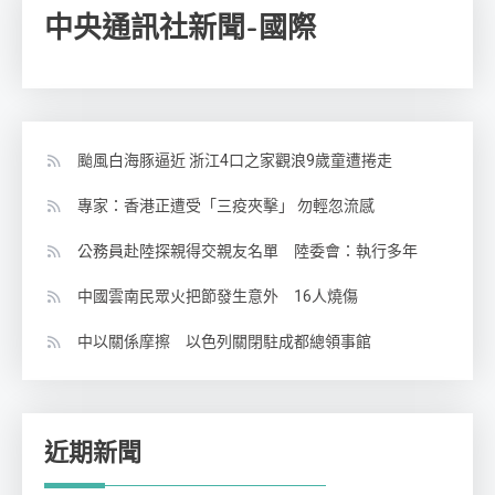
中央通訊社新聞-國際
颱風白海豚逼近 浙江4口之家觀浪9歲童遭捲走
專家：香港正遭受「三疫夾擊」 勿輕忽流感
公務員赴陸探親得交親友名單 陸委會：執行多年
中國雲南民眾火把節發生意外 16人燒傷
中以關係摩擦 以色列關閉駐成都總領事館
近期新聞