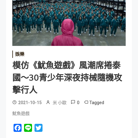
娛樂
模仿《魷魚遊戲》風潮席捲泰
國～30青少年深夜持械隨機攻
擊行人
0
Tagged
2021-10-15
米 小歐
魷魚遊戲
Facebook
Line
Twitter