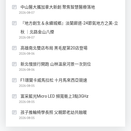
中山醫大攜加拿大新創 聚焦智慧醫療落地
2026-08-07
『地方創生＆永續城鄉』淡蘭廊道-24節氣地方之美-立
秋 ｜北路金山八煙
2026-08-07
高雄南北雙店布局 黑毛屋第20店登場
2026-08-06
新北慢旅行開跑 山林溫泉河景一次到位
2026-08-06
F1環蘭卡威馬拉松 十月馬來西亞競速
2026-08-05
富采藍光Micro LED 頻寬衝上3點3GHz
2026-08-05
孩子推輪椅學長照 父親節老幼共融暖
2026-08-05