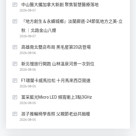
中山醫大攜加拿大新創 聚焦智慧醫療落地
2026-08-07
『地方創生＆永續城鄉』淡蘭廊道-24節氣地方之美-立
秋 ｜北路金山八煙
2026-08-07
高雄南北雙店布局 黑毛屋第20店登場
2026-08-06
新北慢旅行開跑 山林溫泉河景一次到位
2026-08-06
F1環蘭卡威馬拉松 十月馬來西亞競速
2026-08-05
富采藍光Micro LED 頻寬衝上3點3GHz
2026-08-05
孩子推輪椅學長照 父親節老幼共融暖
2026-08-05