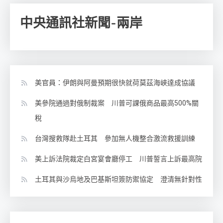
中央通訊社新聞-兩岸
美官員：伊朗與阿曼預期很快就荷莫茲海峽達成協議
美參院通過對俄制裁案 川普可課俄商品最高500%關
稅
台灣搜救隊赴土耳其 參加無人機整合激流救援訓練
美上訴法院裁定白宮宴會廳停工 川普誓言上訴最高院
土耳其與沙烏地及巴基斯坦簽防禦協定 澄清無針對性