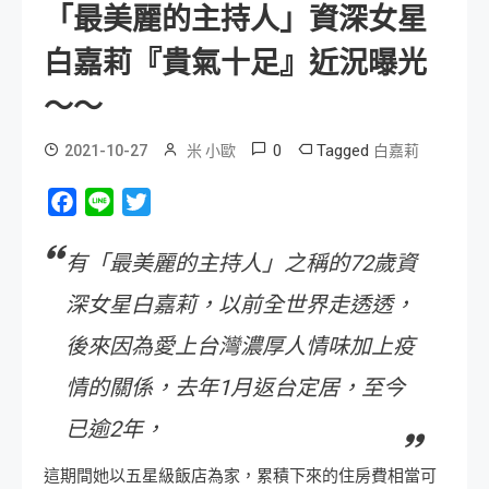
「最美麗的主持人」資深女星
白嘉莉『貴氣十足』近況曝光
～～
0
Tagged
2021-10-27
米 小歐
白嘉莉
Facebook
Line
Twitter
有「最美麗的主持人」之稱的72歲資
深女星白嘉莉，以前全世界走透透，
後來因為愛上台灣濃厚人情味加上疫
情的關係，去年1月返台定居，至今
已逾2年，
這期間她以五星級飯店為家，累積下來的住房費相當可