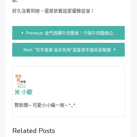
好久沒看到她，還是依舊這麼優雅從容！
文
Previous:
金門酒糟牛肉飄香｜千碗牛肉麵做公益
章
Next:
“百年風華 金彩有魚”滬臺青年藝術家聯展
導
覽
米 小歐
贊新聞~ 可愛小小編一枚~ ^_^
Related Posts