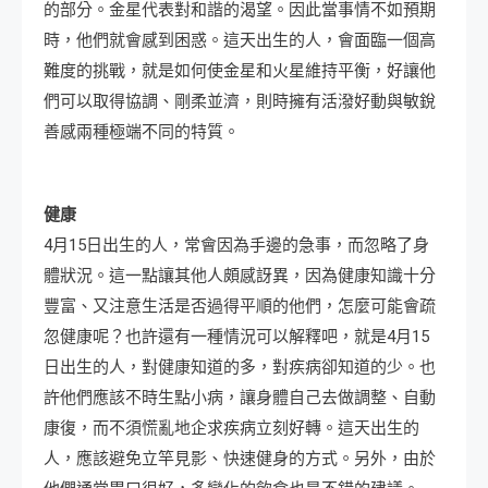
的部分。金星代表對和諧的渴望。因此當事情不如預期
時，他們就會感到困惑。這天出生的人，會面臨一個高
難度的挑戰，就是如何使金星和火星維持平衡，好讓他
們可以取得協調、剛柔並濟，則時擁有活潑好動與敏銳
善感兩種極端不同的特質。
健康
4月15日出生的人，常會因為手邊的急事，而忽略了身
體狀況。這一點讓其他人頗感訝異，因為健康知識十分
豐富、又注意生活是否過得平順的他們，怎麼可能會疏
忽健康呢？也許還有一種情況可以解釋吧，就是4月15
日出生的人，對健康知道的多，對疾病卻知道的少。也
許他們應該不時生點小病，讓身體自己去做調整、自動
康復，而不須慌亂地企求疾病立刻好轉。這天出生的
人，應該避免立竿見影、快速健身的方式。另外，由於