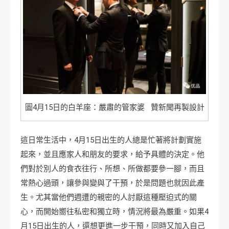
圖4月15日的白羊座：嚴肅的管家婆 贊新聞再製設計
這日常生活中，4月15日出生的人總是忙著將計劃實施
起來，並且應家人和朋友的要求，給予具體的決定。他
們對於別人的食衣往行、所想、所做都要參一腳，而且
常熱心過頭，讓參與變與了干預，於是問題也就因此產
生。尤其當他們週遭的親密的人討厭這種壓迫式的關
心，而開始嚮往私密和獨立時，情況將最為嚴重。如果4
月15日出生的人，還想更進一步干預，同時又加入自己