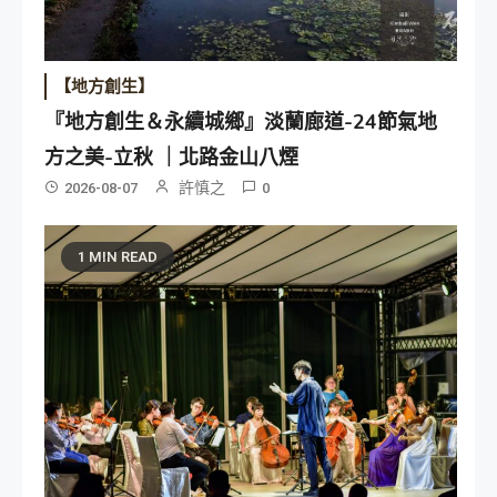
【地方創生】
『地方創生＆永續城鄉』淡蘭廊道-24節氣地
方之美-立秋 ｜北路金山八煙
許慎之
2026-08-07
0
1 MIN READ