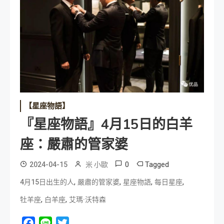
【星座物語】
『星座物語』4月15日的白羊
座：嚴肅的管家婆
0
Tagged
2024-04-15
米 小歐
,
,
,
,
4月15日出生的人
嚴肅的管家婆
星座物語
每日星座
,
,
牡羊座
白羊座
艾瑪·沃特森
Facebook
Line
Twitter