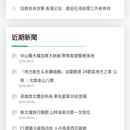
回應官員攻擊 香港記協：歡迎在港新聞工作者參與
近期新聞
中山醫大攜加拿大新創 聚焦智慧醫療落地
2026-08-07
『地方創生＆永續城鄉』淡蘭廊道-24節氣地方之美-立
秋 ｜北路金山八煙
2026-08-07
高雄南北雙店布局 黑毛屋第20店登場
2026-08-06
新北慢旅行開跑 山林溫泉河景一次到位
2026-08-06
F1環蘭卡威馬拉松 十月馬來西亞競速