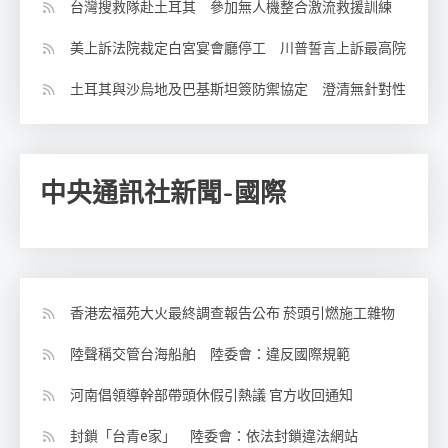
台灣搜救隊赴土耳其 參加無人機整合激流救援訓練
美上訴法院裁定白宮宴會廳停工 川普誓言上訴最高院
土耳其與沙烏地及巴基斯坦簽防禦協定 澄清無針對性
中央通訊社新聞-國際
香港宏福苑大火最終調查報告公布 菸頭引燃施工雜物
陸聲稱交管台海船舶 陸委會：違反國際規範
河南倡領導幹部帶頭休假引熱議 官方收回通知
封鎖「台青e家」 陸委會：依法封鎖違法網站