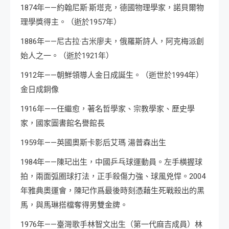
1874年——約翰尼斯·斯塔克，德國物理學家，諾貝爾物
理學獎得主。（逝於1957年）
1886年——尼古拉·古米廖夫，俄羅斯詩人，阿克梅派創
始人之一。（逝於1921年）
1912年——朝鮮領導人金日成誕生。（逝世於1994年）
金日成銅像
1916年——任繼愈，著名哲學家、宗教學家、歷史學
家，國家圖書館名譽館長
1959年——英國奧斯卡影后艾瑪 湯普森出生
1984年——陳玘出生，中國乒乓球運動員。左手橫握球
拍，兩面弧圈球打法，正手殺傷力強、球風兇悍。2004
年雅典奧運會，陳玘作爲最後時刻憑藉生死戰殺出的黑
馬，與馬琳搭檔奪得男雙金牌。
1976年——臺灣歌手林智文出生（第一代麻吉成員）林