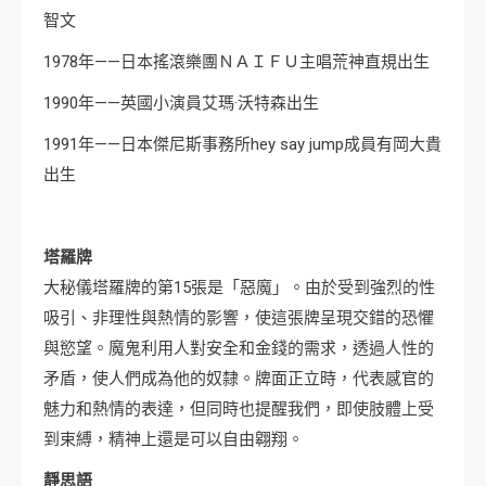
智文
1978年——日本搖滾樂團ＮＡＩＦＵ主唱荒神直規出生
1990年——英國小演員艾瑪·沃特森出生
1991年——日本傑尼斯事務所hey say jump成員有岡大貴
出生
塔羅牌
大秘儀塔羅牌的第15張是「惡魔」。由於受到強烈的性
吸引、非理性與熱情的影響，使這張牌呈現交錯的恐懼
與慾望。魔鬼利用人對安全和金錢的需求，透過人性的
矛盾，使人們成為他的奴隸。牌面正立時，代表感官的
魅力和熱情的表達，但同時也提醒我們，即使肢體上受
到束縛，精神上還是可以自由翱翔。
靜思語