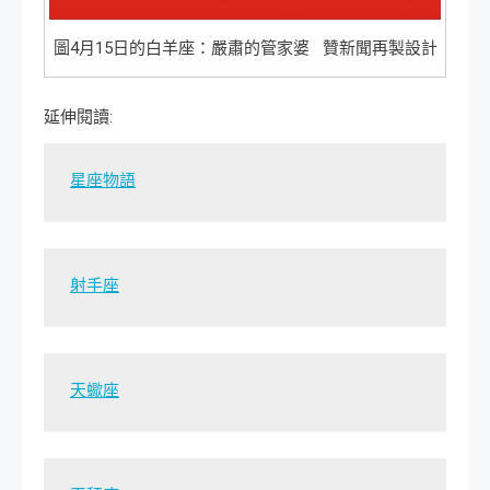
圖4月15日的白羊座：嚴肅的管家婆 贊新聞再製設計
延伸閱讀:
星座物語
射手座
天蠍座