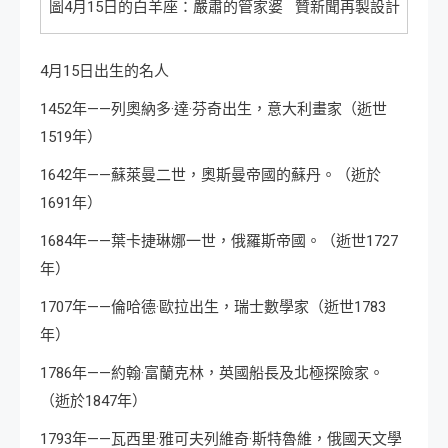
圖4月15日的白羊座：嚴肅的管家婆 贊新聞再製設計
4月15日出生的名人
1452年——列奧納多·達·芬奇出生，意大利畫家（逝世
1519年）
1642年——蘇萊曼二世，奧斯曼帝國的蘇丹。（逝於
1691年）
1684年——葉卡捷琳娜一世，俄羅斯帝國。（逝世1727
年）
1707年——倫哈德·歐拉出生，瑞士數學家（逝世1783
年）
1786年——約翰·富蘭克林，英國船長及北極探險家。
（逝於1847年）
1793年——瓦西里·雅可夫列維奇·斯特魯維，俄國天文學