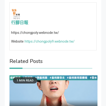
行腳日報
https://chongpoly.webnode.tw/
Website
https://chongpoly9.webnode.tw/
Related Posts
1 MIN READ