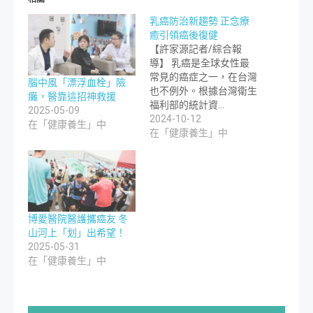
乳癌防治新趨勢 正念療
癒引領癌後復健
【許家源記者/綜合報
導】 乳癌是全球女性最
常見的癌症之一，在台灣
腦中風「漂浮血栓」險
也不例外。根據台灣衛生
癱，醫靠這招神救援
福利部的統計資…
2025-05-09
2024-10-12
在「健康養生」中
在「健康養生」中
博愛醫院醫護攜癌友 冬
山河上「划」出希望！
2025-05-31
在「健康養生」中