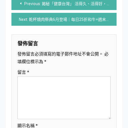
文
Previous:
揭秘「健康台灣」 活得久、活得好，關鍵竟是這個？
章
Next:
乾杯燒肉祭典6月登場｜每日25折和牛+週末派對266元暢飲黃潮席捲
導
覽
發佈留言
發佈留言必須填寫的電子郵件地址不會公開。
必
填欄位標示為
*
留言
*
顯示名稱
*