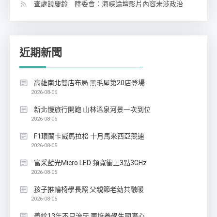
查處饒慶鈴 陸委會：海峽論壇影片內容未涉政治
近期新聞
高雄南北雙店布局 黑毛屋第20店登場
2026-08-06
新北慢旅行開跑 山林溫泉河景一次到位
2026-08-06
F1環蘭卡威馬拉松 十月馬來西亞競速
2026-08-05
富采藍光Micro LED 頻寬衝上3點3GHz
2026-08-05
孩子推輪椅學長照 父親節老幼共融暖
2026-08-05
義診13年不只治牙 更培養學生國際心