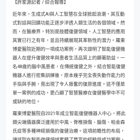
【許家源記者 / 綜合報導】
近年來，生成式AI與人工智慧在全球掀起浪潮，其互動
式對話與回饋功能正逐步滲透人類生活的各個領域。然
而，在醫療界，特別是肢體復健領域，人工智慧的應用
其實已行之有年，並且持續展現其革新性的潛力。羅東
博愛醫院近期的一項成功案例，再次證明了智能復健機
器人在提升復健效率與患者生活品質上的顯著助益。一
名48歲的腦中風患者，在傳統復健之外，結合智能復健
機器人進行密集訓練後，原本幾乎完全喪失動作能力的
手指與手腕，竟出現了令人振奮的復原進度。這不僅是
單一案例的成功，更凸顯了智慧醫療在復健醫學中不可
或缺的地位。
羅東博愛醫院自2021年成立智能復健機器人中心，將此
類尖端儀器廣泛運用於中風、脊椎損傷、腦傷、帕金森
氏症等多種神經損傷的復健治療。這項前瞻性的布局，
讓該院在智能復健領域累積了豐富的經驗與成功案例，