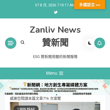
Skip
多國語言 »»
07 8 月, 2026
7:10:18 AM
to
content
Zanliv News
贊新聞
ESG 贊新聞用聽的新聞報導
Menu
感謝您閱讀本篇文章716 次瀏覽
1 MIN READ