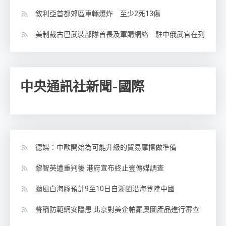
敘利亞首都郊區車輛爆炸 至少2死13傷
美制裁古巴武裝部隊首長及軍購網絡 駐中俄武官在列
中央通訊社新聞-國際
德媒：中歐開始為可能升級的貿易摩擦做準備
黎智英遭重判後 港府宣布終止壹傳媒調查
颱風白海豚預計9至10日自浙閩沿海登陸中國
聲稱防範網安隱患 北京對美企帕羅奧圖產品進行審查