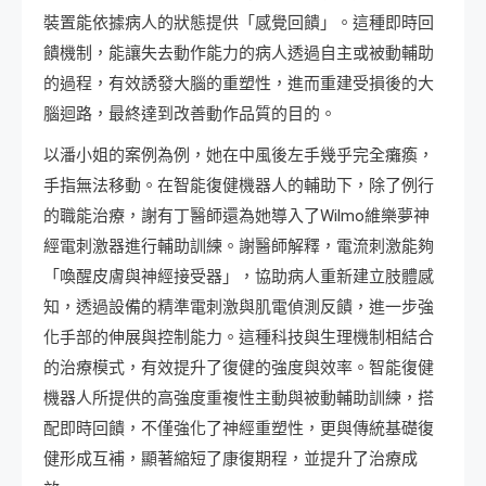
裝置能依據病人的狀態提供「感覺回饋」。這種即時回
饋機制，能讓失去動作能力的病人透過自主或被動輔助
的過程，有效誘發大腦的重塑性，進而重建受損後的大
腦迴路，最終達到改善動作品質的目的。
以潘小姐的案例為例，她在中風後左手幾乎完全癱瘓，
手指無法移動。在智能復健機器人的輔助下，除了例行
的職能治療，謝有丁醫師還為她導入了Wilmo維樂夢神
經電刺激器進行輔助訓練。謝醫師解釋，電流刺激能夠
「喚醒皮膚與神經接受器」，協助病人重新建立肢體感
知，透過設備的精準電刺激與肌電偵測反饋，進一步強
化手部的伸展與控制能力。這種科技與生理機制相結合
的治療模式，有效提升了復健的強度與效率。智能復健
機器人所提供的高強度重複性主動與被動輔助訓練，搭
配即時回饋，不僅強化了神經重塑性，更與傳統基礎復
健形成互補，顯著縮短了康復期程，並提升了治療成