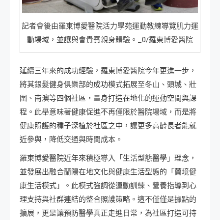
記者會後由羅東博愛醫院活力學苑運動教練導覽肌力運
動場域，並讓與會貴賓親身體驗。_0/羅東博愛醫院
延續三年來的成功經驗，羅東博愛醫院今年更進一步，
將其銀髮健身俱樂部的成功模式拓展至冬山、頭城、壯
圍、南澳等四個社區，量身打造在地化的運動空間與課
程。此舉意味著健康促進不再僅限於醫院場域，而是將
健康照護的種子深植於社區之中，讓更多高齡長者能就
近參與，降低交通與時間成本。
羅東博愛醫院近年來積極導入「生活型態醫學」理念，
並發展出融合蘭陽在地文化與健康生活型態的「蘭境健
康生活模式」。此模式強調從運動訓練、營養指導到心
理支持與社群連結的整合照護策略。這不僅僅是據點的
擴展，更是讓預防醫學真正走進日常，為社區打造可持