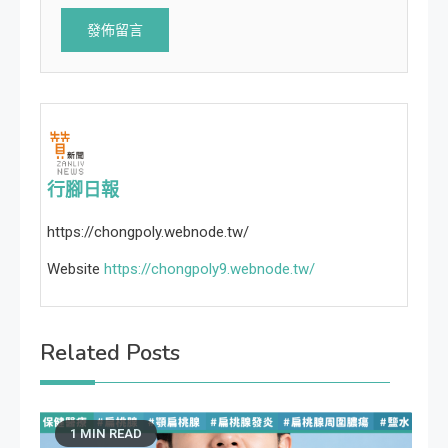
行腳日報
https://chongpoly.webnode.tw/
Website
https://chongpoly9.webnode.tw/
Related Posts
1 MIN READ