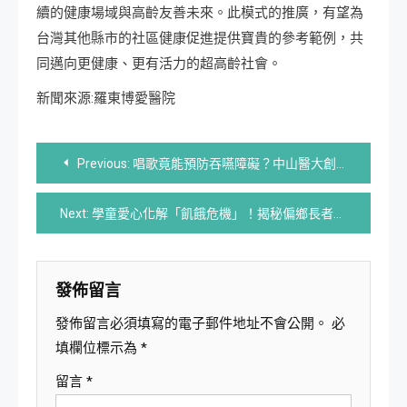
續的健康場域與高齡友善未來。此模式的推廣，有望為
台灣其他縣市的社區健康促進提供寶貴的參考範例，共
同邁向更健康、更有活力的超高齡社會。
新聞來源:羅東博愛醫院
文
Previous:
唱歌竟能預防吞嚥障礙？中山醫大創新課程引發熱議！
章
Next:
學童愛心化解「飢餓危機」！揭秘偏鄉長者「排隊送餐」困境
導
覽
發佈留言
發佈留言必須填寫的電子郵件地址不會公開。
必
填欄位標示為
*
留言
*