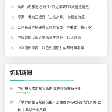
颱風白海豚逼近 浙江4口之家觀浪9歲童遭捲走
專家：香港正遭受「三疫夾擊」 勿輕忽流感
公務員赴陸探親得交親友名單 陸委會：執行多年
中國雲南民眾火把節發生意外 16人燒傷
中以關係摩擦 以色列關閉駐成都總領事館
近期新聞
中山醫大攜加拿大新創 聚焦智慧醫療落地
2026-08-07
『地方創生＆永續城鄉』淡蘭廊道-24節氣地方之美-立
秋 ｜北路金山八煙