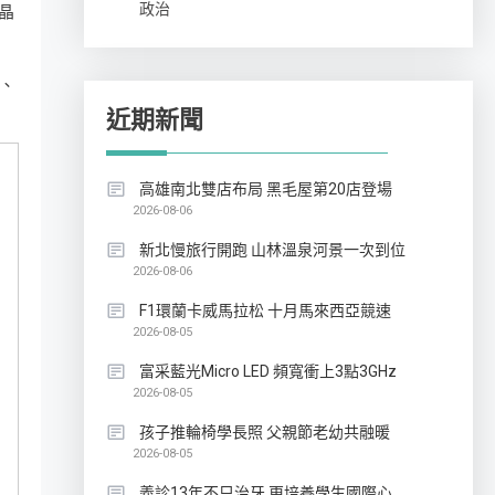
政治
晶
、
近期新聞
高雄南北雙店布局 黑毛屋第20店登場
2026-08-06
新北慢旅行開跑 山林溫泉河景一次到位
2026-08-06
F1環蘭卡威馬拉松 十月馬來西亞競速
2026-08-05
富采藍光Micro LED 頻寬衝上3點3GHz
2026-08-05
孩子推輪椅學長照 父親節老幼共融暖
2026-08-05
義診13年不只治牙 更培養學生國際心