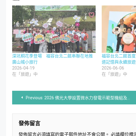
深坑桐花季登場 福容台北二館串聯在地推
福容台北二館首度
廣山城小旅行
道記憶與永續旅遊
2026-04-19
2026-06-06
在「旅遊」中
在「旅遊」中
文
Previous:
2026 佛光大學設置微水力發電示範型機組及其教學實踐研究成果
章
導
發佈留言
發佈留言必須填寫的電子郵件地址不會公開。
必填欄位標