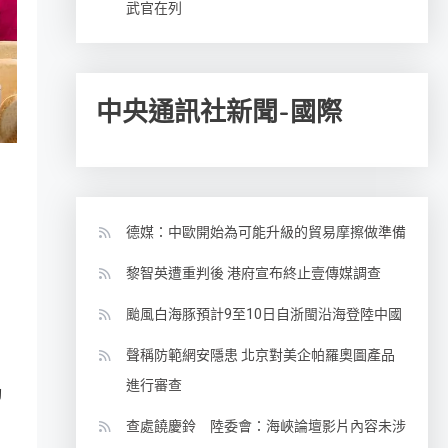
武官在列
中央通訊社新聞-國際
德媒：中歐開始為可能升級的貿易摩擦做準備
黎智英遭重判後 港府宣布終止壹傳媒調查
颱風白海豚預計9至10日自浙閩沿海登陸中國
聲稱防範網安隱患 北京對美企帕羅奧圖產品
進行審查
動
查處饒慶鈴 陸委會：海峽論壇影片內容未涉