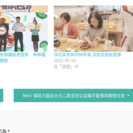
參與鐵路便當節 串聯鐵
深坑美食與坪林茶香 深度旅遊新選擇
體驗
2025-05-16
在「旅遊」中
Next:
福容大飯店台北二館支持公益攜手愛傳承關懷社會
示為
*