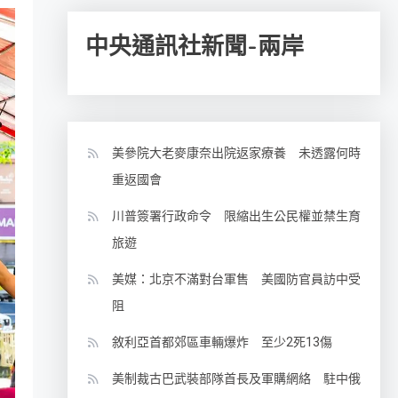
中央通訊社新聞-兩岸
美參院大老麥康奈出院返家療養 未透露何時
重返國會
川普簽署行政命令 限縮出生公民權並禁生育
旅遊
美媒：北京不滿對台軍售 美國防官員訪中受
阻
敘利亞首都郊區車輛爆炸 至少2死13傷
美制裁古巴武裝部隊首長及軍購網絡 駐中俄