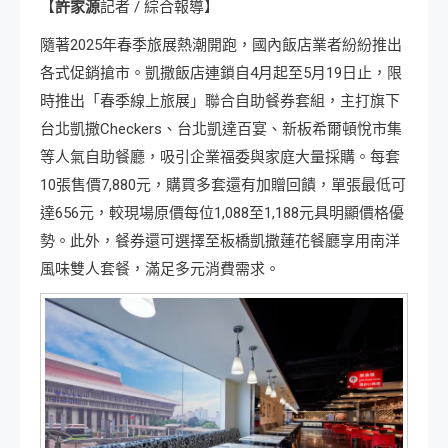
【
許家源
記者 / 綜合報導】
隨著2025年春季旅展熱潮開跑，國內飯店業者紛紛推出
各式促銷搶市。凱撒飯店連鎖自4月起至5月19日止，限
時推出「春季線上旅展」聯合自助餐券套組，主打旗下
台北凱撒Checkers、台北凱達百宴、新板希爾頓悅市集
等人氣自助餐廳，吸引企業福委與家庭大量採購。每套
10張售價7,880元，購買多套還有加贈回饋，單張最低可
達656元，較現場原價每位1,088至1,188元具明顯價格優
勢。此外，餐券還可選擇至板橋凱撒蓮花餐廳享用南洋
風味雙人套餐，滿足多元消費需求。