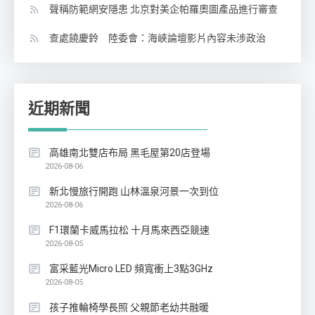
聲稱防範網安隱患 北京對美企帕羅奧圖產品進行審查
查處饒慶鈴 陸委會：海峽論壇影片內容未涉政治
近期新聞
高雄南北雙店布局 黑毛屋第20店登場
2026-08-06
新北慢旅行開跑 山林溫泉河景一次到位
2026-08-06
F1環蘭卡威馬拉松 十月馬來西亞競速
2026-08-05
富采藍光Micro LED 頻寬衝上3點3GHz
2026-08-05
孩子推輪椅學長照 父親節老幼共融暖