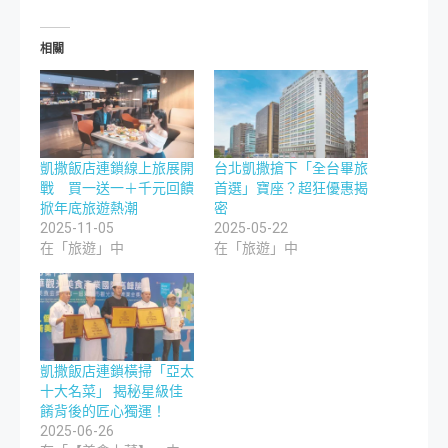
相關
凱撒飯店連鎖線上旅展開
台北凱撒搶下「全台畢旅
戰 買一送一＋千元回饋
首選」寶座？超狂優惠揭
掀年底旅遊熱潮
密
2025-11-05
2025-05-22
在「旅遊」中
在「旅遊」中
凱撒飯店連鎖橫掃「亞太
十大名菜」 揭秘星級佳
餚背後的匠心獨運！
2025-06-26