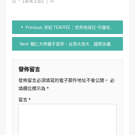
在「【美食上菜】」中
文
Previous:
茶妃 TEAFFEE｜世界地球日-守護地球力
章
Next:
輔仁大學攜手富邦、台灣大哥大 國際永續論壇3,000人共襄盛舉
導
覽
發佈留言
發佈留言必須填寫的電子郵件地址不會公開。
必
填欄位標示為
*
留言
*