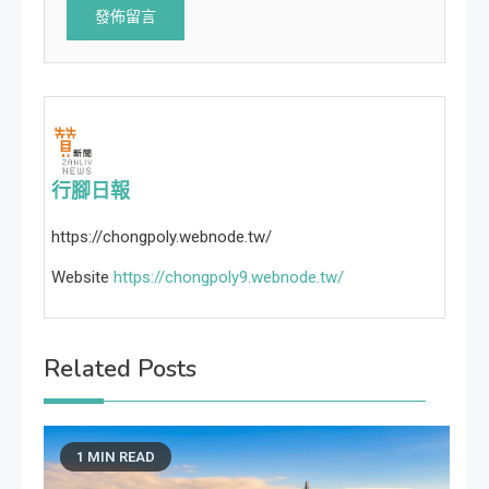
行腳日報
https://chongpoly.webnode.tw/
Website
https://chongpoly9.webnode.tw/
Related Posts
1 MIN READ