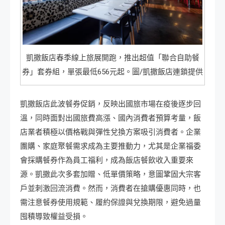
凱撒飯店春季線上旅展開跑，推出超值「聯合自助餐
券」套券組，單張最低656元起。圖/凱撒飯店連鎖提供
凱撒飯店此波餐券促銷，反映出國旅市場在疫後逐步回
溫，同時面對出國旅費高漲、國內消費者預算考量，飯
店業者積極以價格戰與彈性兌換方案吸引消費者。企業
團購、家庭聚餐需求成為主要推動力，尤其是企業福委
會採購餐券作為員工福利，成為飯店餐飲收入重要來
源。凱撒此次多套加贈、低單價策略，意圖鞏固大宗客
戶並刺激回流消費。然而，消費者在搶購優惠同時，也
需注意餐券使用規範、履約保證與兌換期限，避免過量
囤積導致權益受損。