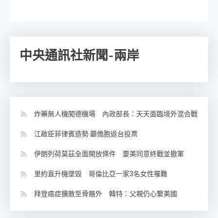
中央通訊社新聞-兩岸
炸藥無人機闖德機場 內政部長：天天面臨境外混合戰
江啟臣菲律賓造勢 籲僑胞返台投票
伊朗列荷莫茲全面開放條件 要美同意終戰並撤軍
里約直升機墜毀 哥倫比亞一家3名女性罹難
拜登癌症擴散至骨骼外 韓特：父親仍心繫美國