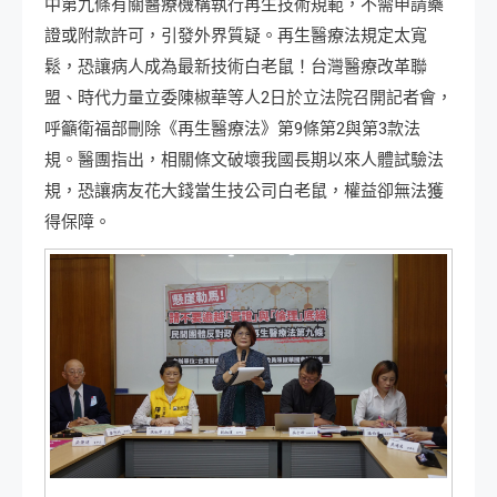
中第九條有關醫療機構執行再生技術規範，不需申請藥
證或附款許可，引發外界質疑。再生醫療法規定太寬
鬆，恐讓病人成為最新技術白老鼠！台灣醫療改革聯
盟、時代力量立委陳椒華等人2日於立法院召開記者會，
呼籲衛福部刪除《再生醫療法》第9條第2與第3款法
規。醫團指出，相關條文破壞我國長期以來人體試驗法
規，恐讓病友花大錢當生技公司白老鼠，權益卻無法獲
得保障。