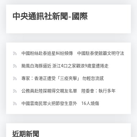
中央通訊社新聞-國際
中國粉絲赴泰追星糾紛頻傳 中國駐泰使館籲文明守法
颱風白海豚逼近 浙江4口之家觀浪9歲童遭捲走
專家：香港正遭受「三疫夾擊」 勿輕忽流感
公務員赴陸探親得交親友名單 陸委會：執行多年
中國雲南民眾火把節發生意外 16人燒傷
近期新聞