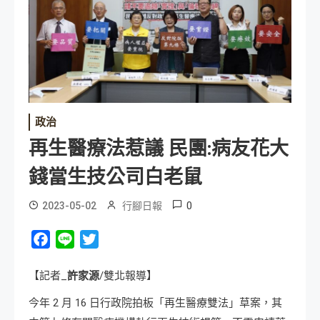
政治
再生醫療法惹議 民團:病友花大
錢當生技公司白老鼠
0
2023-05-02
行腳日報
Facebook
Line
Twitter
【記者_
許家源
/雙北報導】
今年 2 月 16 日行政院拍板「再生醫療雙法」草案，其