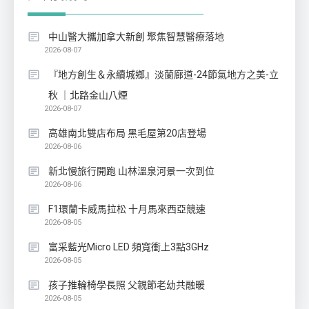
中山醫大攜加拿大新創 聚焦智慧醫療落地
2026-08-07
『地方創生＆永續城鄉』淡蘭廊道-24節氣地方之美-立
秋 ｜北路金山八煙
2026-08-07
高雄南北雙店布局 黑毛屋第20店登場
2026-08-06
新北慢旅行開跑 山林溫泉河景一次到位
2026-08-06
F1環蘭卡威馬拉松 十月馬來西亞競速
2026-08-05
富采藍光Micro LED 頻寬衝上3點3GHz
2026-08-05
孩子推輪椅學長照 父親節老幼共融暖
2026-08-05