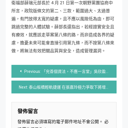
衛福部薛瑞元部長於 4 月 21 日第一次朝野黨團協商中
所言，政院版條文的第二、三款，範圍過大、太過普
遍，有門放得太寬的疑慮，且不應以風險低為由，即可
跳過完整的人體試驗。薛部長還指出，若經證實安全且
有療效，就應該走草案第八條的路，而非造成各界的疑
慮，擔憂未來可能會直接引用第九條，而不按第八條來
做，將無法有效把關品質與安全，造成管理漏洞。
文
Previous:
「完善個資法，不應一言堂」吳欣盈籲：個資法應更加完善
章
Next:
泰山板橋輕軌捷運 在張嘉玲極力爭取下將增設一站
導
覽
發佈留言
發佈留言必須填寫的電子郵件地址不會公開。
必