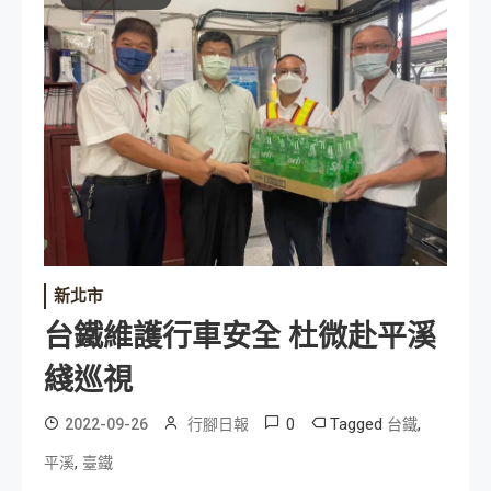
新北市
台鐵維護行車安全 杜微赴平溪
綫巡視
0
Tagged
,
2022-09-26
行腳日報
台鐵
,
平溪
臺鐵