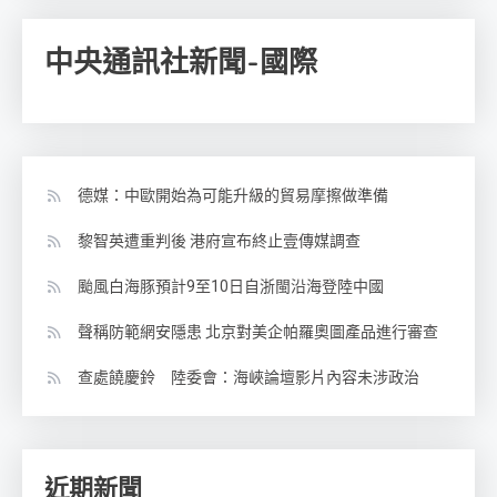
中央通訊社新聞-國際
德媒：中歐開始為可能升級的貿易摩擦做準備
黎智英遭重判後 港府宣布終止壹傳媒調查
颱風白海豚預計9至10日自浙閩沿海登陸中國
聲稱防範網安隱患 北京對美企帕羅奧圖產品進行審查
查處饒慶鈴 陸委會：海峽論壇影片內容未涉政治
近期新聞