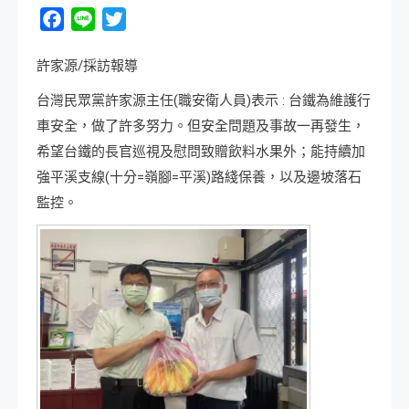
Facebook
Line
Twitter
許家源/採訪報導
台灣民眾黨許家源主任(職安衛人員)表示 : 台鐵為維護行
車安全，做了許多努力。但安全問題及事故一再發生，
希望台鐵的長官巡視及慰問致贈飲料水果外；能持續加
強平溪支線(十分=嶺腳=平溪)路綫保養，以及邊坡落石
監控。