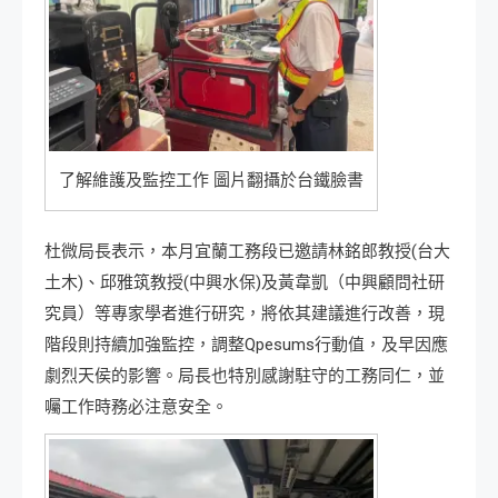
了解維護及監控工作 圖片翻攝於台鐵臉書
杜微局長表示，本月宜蘭工務段已邀請林銘郎教授(台大
土木)、邱雅筑教授(中興水保)及黃韋凱（中興顧問社研
究員）等專家學者進行研究，將依其建議進行改善，現
階段則持續加強監控，調整Qpesums行動值，及早因應
劇烈天侯的影響。局長也特別感謝駐守的工務同仁，並
囑工作時務必注意安全。