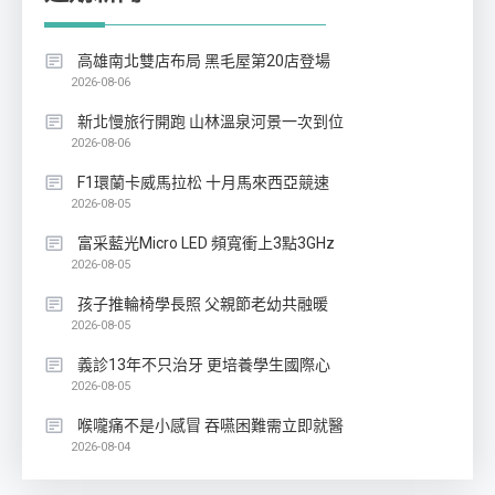
高雄南北雙店布局 黑毛屋第20店登場
2026-08-06
新北慢旅行開跑 山林溫泉河景一次到位
2026-08-06
F1環蘭卡威馬拉松 十月馬來西亞競速
2026-08-05
富采藍光Micro LED 頻寬衝上3點3GHz
2026-08-05
孩子推輪椅學長照 父親節老幼共融暖
2026-08-05
義診13年不只治牙 更培養學生國際心
2026-08-05
喉嚨痛不是小感冒 吞嚥困難需立即就醫
2026-08-04