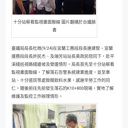
十分站察看監視畫面聯線 圖片翻攝於台鐵臉
書
臺鐵局局長杜微(9/24)在宜蘭工務段段長連建智、宜蘭
運務段段長許民杰、及瑞芳站站長黃政民陪同下，赴平
溪綫巡視路綫邊坡及營運情形。局長首先至十分站察看
監視畫面聯線，了解落石告警系統建置進度，並至車
站、十分道班等處致贈飲料水果，感謝辛勞工作的同
仁。隨後前往先前發生落石的K10+800現場，實地了解
維護及監控工作辦理情形。