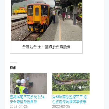
台鐵站台 圖片翻攝於台鐵臉書
相關
臺鐵搭配不同系統 加強
穿越淡蘭悠遊深石平 綠
安全瞭望降低風險
色旅遊深坑福容享優惠
2023-04-26
2023-03-25