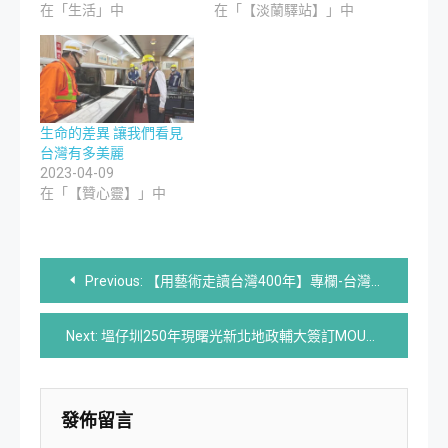
在「生活」中
在「【淡蘭驛站】」中
生命的差異 讓我們看見
台灣有多美麗
2023-04-09
在「【贊心靈】」中
文
Previous:
【用藝術走讀台灣400年】專欄-台灣台北大稻埕碼頭 ｜文旅 旅遊印記 | 360度環繞
章
Next:
塭仔圳250年現曙光新北地政輔大簽訂MOU攜手為地方共榮共贏而努力
導
覽
發佈留言