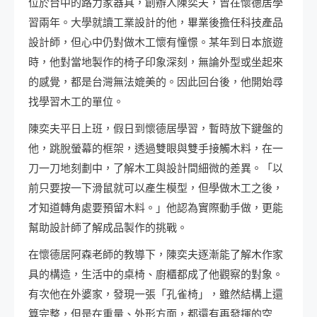
位於台中的路力家器具，創辦人陳奕夫，曾在懷德居學
習兩年。大學就讀工業設計的他，畢業後擔任科技產品
設計師，但心中仍對做木工懷有憧憬。某年到日本旅遊
時，他對當地製作的椅子印象深刻，無論外型或坐起來
的感覺，都是台灣無法媲美的。因此回台後，他開始尋
找學習木工的單位。
陳奕夫平日上班，假日到懷德居學習，暫時放下鍵盤的
他，跳脫螢幕的框架，透過雙眼與雙手接觸木料，在一
刀一刀地刻劃中，了解木工與設計間細微的差異。「以
前只要按一下滑鼠就可以產生模型，但學做木工之後，
才知道轉角處要預留木料。」他認為實際動手做，更能
幫助設計師了解成品製作的挑戰。
在懷德居阿森老師的教導下，陳奕夫逐漸能了解木作家
具的構造，生活中的桌椅、廚櫃都成了他觀察的對象。
有次他在外婆家，發現一張「孔雀椅」，雖然結構上還
算完整，但是在重量、外形方面，都還有再發揮的空