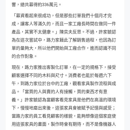
響，總共募得約336萬元。
「募資看起來很成功，但是那些訂單我們十個月才完
成，讓客人等滿久的，而且一家工廠長時間在做同一件
產品，其實不太健康。」陳奕夫反思。不過，許家毓認
為在這次嘗試中，路力家藉此了解銷售過程，也因為訂
單的量夠大，所以他們開始與工廠合作，進而認識不同
的合作對象。
現在，路力家推出客製化訂單，在一定的規格下，接受
顧客選擇不同的木料與尺寸。消費者也能於每週六下
午，到路力家位於台中的工廠，觀看家具製作流程與成
品。「當買的人與賣的人有接觸，買的東西才有意
義。」許家毓認為當顧客看見家具是他們在高溫的環境
下，慢慢地磨出來後，這張家具會被賦予記憶與感受；
當路力家的員工看見顧客的樣貌，能夠想像這個家庭使
用這張家具的畫面，製作時會有期待，而不是像機器人