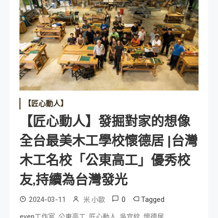
【匠心動人】
【匠心動人】發掘對家的想像
全台最美木工學校懷德居 |台灣
木工名校「公東高工」優秀校
友,持續為台灣發光
0
Tagged
2024-03-11
米 小歐
,
,
,
,
,
even工作室
公東高工
匠心動人
吳宜紋
懷德居