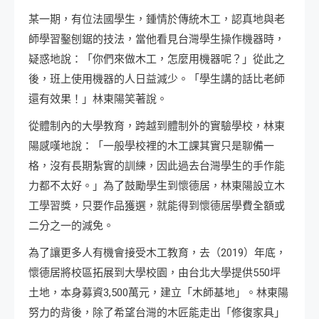
某一期，有位法國學生，鍾情於傳統木工，認真地與老
師學習鑿刨鋸的技法，當他看見台灣學生操作機器時，
疑惑地說：「你們來做木工，怎麼用機器呢？」從此之
後，班上使用機器的人日益減少。「學生講的話比老師
還有效果！」林東陽笑著說。
從體制內的大學教育，跨越到體制外的實驗學校，林東
陽感嘆地說：「一般學校裡的木工課其實只是聊備一
格，沒有長期紮實的訓練，因此過去台灣學生的手作能
力都不太好。」為了鼓勵學生到懷德居，林東陽設立木
工學習獎，只要作品獲選，就能得到懷德居學費全額或
二分之一的減免。
為了讓更多人有機會接受木工教育，去（2019）年底，
懷德居將校區拓展到大學校園，由台北大學提供550坪
土地，本身募資3,500萬元，建立「木師基地」。林東陽
努力的背後，除了希望台灣的木匠能走出「修復家具」