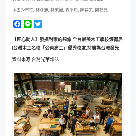
,
,
,
,
,
木工少林寺
林彥志
林東陽
森平房
陳奕夫
餅乾凳
Facebook
Line
Twitter
【匠心動人】發掘對家的想像 全台最美木工學校懷德居
|台灣木工名校「公東高工」優秀校友,持續為台灣發光
資料來源 台灣光華雜誌