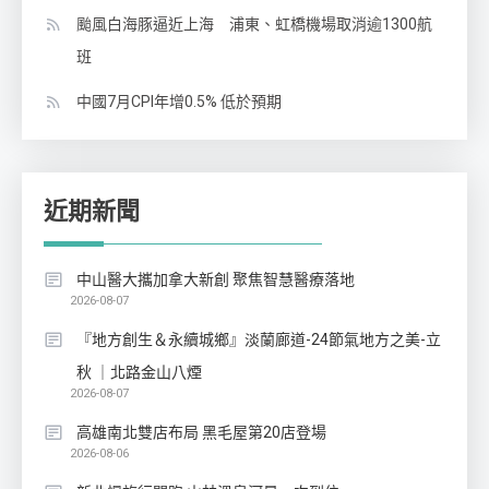
颱風白海豚逼近上海 浦東、虹橋機場取消逾1300航
班
中國7月CPI年增0.5% 低於預期
近期新聞
中山醫大攜加拿大新創 聚焦智慧醫療落地
2026-08-07
『地方創生＆永續城鄉』淡蘭廊道-24節氣地方之美-立
秋 ｜北路金山八煙
2026-08-07
高雄南北雙店布局 黑毛屋第20店登場
2026-08-06