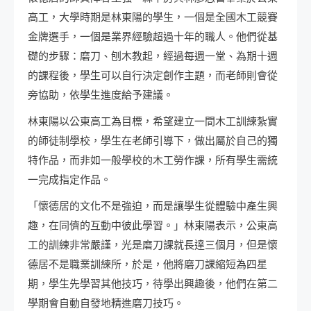
高工，大學時期是林東陽的學生，一個是全國木工競賽
金牌選手，一個是業界經驗超過十年的職人。他們從基
礎的步驟：磨刀、刨木教起，經過每週一堂、為期十週
的課程後，學生可以自行決定創作主題，而老師則會從
旁協助，依學生進度給予建議。
林東陽以公東高工為目標，希望建立一間木工訓練紮實
的師徒制學校，學生在老師引導下，做出屬於自己的獨
特作品，而非如一般學校的木工勞作課，所有學生需統
一完成指定作品。
「懷德居的文化不是強迫，而是讓學生從體驗中產生興
趣，在同儕的互動中彼此學習。」林東陽表示，公東高
工的訓練非常嚴謹，光是磨刀課就長達三個月，但是懷
德居不是職業訓練所，於是，他將磨刀課縮短為四星
期，學生先學習其他技巧，待學出興趣後，他們在第二
學期會自動自發地精進磨刀技巧。