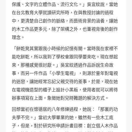
保護、文字的立體作品、流行文化。」吳宜紋說，當她
在台北教育大學就讀研究所時，在與教授討論的過程
中，更清楚自己創作的脈絡，而藝術背景的涵養，讓她
的木工作品更多元，除了架構之外，也重視背後的創作
理念。
「餅乾凳其實跟我小時候的記憶有關。當時我在家裡不
能吃餅乾，所以我到了學校會跟同學要來吃。現在想起
來，那種感覺很討厭。」吳宜紋透過作品訴說生命故
事，而另一件作品「小學生電視」，則源於童年對電視
的迷戀，讓她經常忘記父親交待的差事，於是，現在她
在電視機造型的櫃子上設計小黑板，使用者就可以將待
辦事項寫在上面，象徵她對兒時難題的解決方式。
回想當初在懷德居的八年修練過程，她說：「那裏的功
夫學不完。」當初大學畢業的她，雖然有一些木工底
子，但是，對於研究所申請計畫目標：創立個人木作品