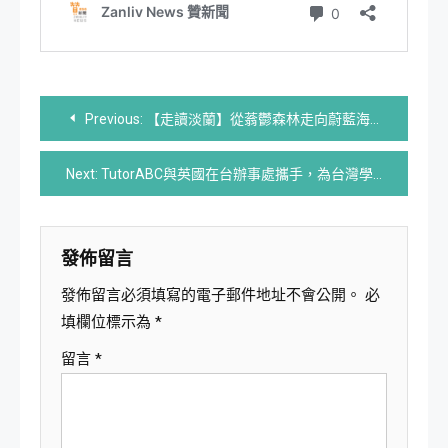
文
Previous:
【走讀淡蘭】從蓊鬱森林走向蔚藍海岸，用雙腳感受淡蘭百年山徑 -小狐狸Taiwan trails的淡蘭行程Fjällräven Taiwan
章
Next:
TutorABC與英國在台辦事處攜手，為台灣學子打開赴英國攻讀碩士之門
導
覽
發佈留言
發佈留言必須填寫的電子郵件地址不會公開。
必
填欄位標示為
*
留言
*