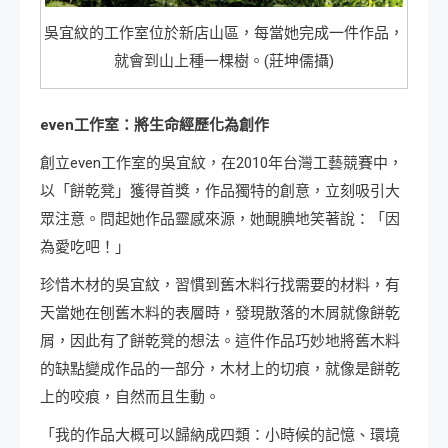
吳宜紋的工作室位於新店山區，每當她完成一件作品，
就會到山上種一棵樹。(莊坤儒攝)
even
工作室：將生命經歷化為創作
創立even工作室的吳宜紋，在2010年台灣工藝競賽中，
以「餅乾凳」獲得首獎，作品獨特的創意，立刻吸引大
眾注意。問起她作品靈感來源，她靦腆地笑著說：「因
為愛吃吧！」
珍惜木材的吳宜紋，習慣到舊木料行找需要的材料，有
天當她在刨舊木料的表層時，發現散落的木屑就像餅乾
屑，因此有了餅乾凳的想法。這件作品巧妙地將舊木料
的缺點變成作品的一部分，木材上的切痕，就像是餅乾
上的咬痕，自然而且生動。
「我的作品大概可以歸納成四類：小時候的記憶、環境