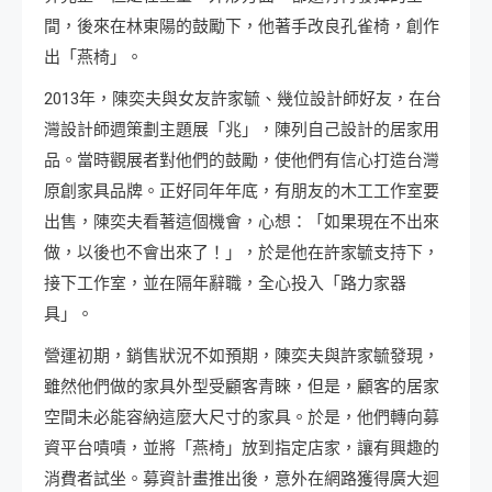
間，後來在林東陽的鼓勵下，他著手改良孔雀椅，創作
出「燕椅」。
2013年，陳奕夫與女友許家毓、幾位設計師好友，在台
灣設計師週策劃主題展「兆」，陳列自己設計的居家用
品。當時觀展者對他們的鼓勵，使他們有信心打造台灣
原創家具品牌。正好同年年底，有朋友的木工工作室要
出售，陳奕夫看著這個機會，心想：「如果現在不出來
做，以後也不會出來了！」，於是他在許家毓支持下，
接下工作室，並在隔年辭職，全心投入「路力家器
具」。
營運初期，銷售狀況不如預期，陳奕夫與許家毓發現，
雖然他們做的家具外型受顧客青睞，但是，顧客的居家
空間未必能容納這麼大尺寸的家具。於是，他們轉向募
資平台嘖嘖，並將「燕椅」放到指定店家，讓有興趣的
消費者試坐。募資計畫推出後，意外在網路獲得廣大迴