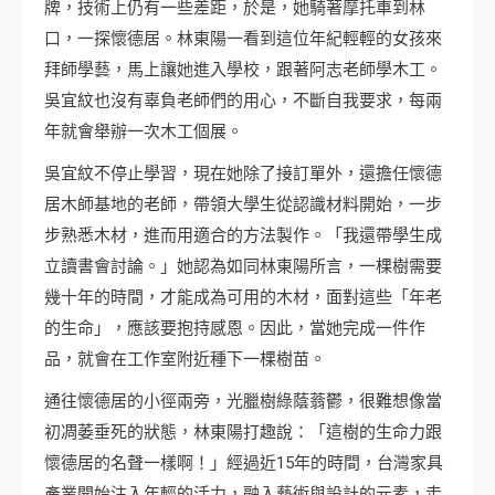
牌，技術上仍有一些差距，於是，她騎著摩托車到林
口，一探懷德居。林東陽一看到這位年紀輕輕的女孩來
拜師學藝，馬上讓她進入學校，跟著阿志老師學木工。
吳宜紋也沒有辜負老師們的用心，不斷自我要求，每兩
年就會舉辦一次木工個展。
吳宜紋不停止學習，現在她除了接訂單外，還擔任懷德
居木師基地的老師，帶領大學生從認識材料開始，一步
步熟悉木材，進而用適合的方法製作。「我還帶學生成
立讀書會討論。」她認為如同林東陽所言，一棵樹需要
幾十年的時間，才能成為可用的木材，面對這些「年老
的生命」，應該要抱持感恩。因此，當她完成一件作
品，就會在工作室附近種下一棵樹苗。
通往懷德居的小徑兩旁，光臘樹綠蔭蓊鬱，很難想像當
初凋萎垂死的狀態，林東陽打趣說：「這樹的生命力跟
懷德居的名聲一樣啊！」經過近15年的時間，台灣家具
產業開始注入年輕的活力，融入藝術與設計的元素，走