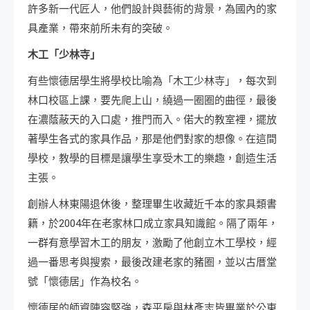
許多新一代匠人，他們設計與藝術的背景，為國內的家
具產業，帶來前所未有的突破。
木工「少林寺」
有些懷德居學生將學校比喻為「木工少林寺」，每次到
林口校區上課，要先爬上山，繞過一圈圈的曲徑，最後
在濃蔭蔽天的入口處，推門而入。偌大的教室裡，擺放
著學生各式的家具作品，那是他們對家的想像。在這間
學校，教學的目標是讓學生享受木工的樂趣，創造生活
主張。
創辦人林東陽退休後，整理畢生收藏近千本的家具類書
籍，於2004年在老家林口成立家具知識館。隔了兩年，
一群有意學習木工的朋友，激勵了他創立木工學校，經
過一番思考與搜索，最後改建老家的豬圈，並以古厝堂
號「懷德居」作為校名。
懷德居的師資陣容堅強，森平房與林彥志皆畢業於公東