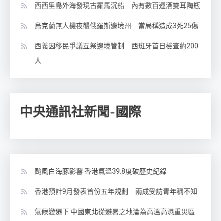
西西里島外海發現古羅馬沉船 內有數百運酒雙耳陶瓶
烏克蘭無人機夜襲俄羅斯邊境州 當局稱造成3死25傷
西義因移民爭議互祭邊境管制 西班牙首日檢查約200
人
中央通訊社新聞-國際
颱風白海豚影響 香港氣溫39.8度破歷史紀錄
香港預計9月發表首份五年規劃 兩成受訪青年稱不知
氣候變遷下 中國東北從避暑之地淪為高溫高濕重災區