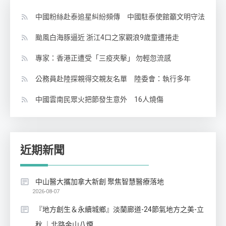
中國粉絲赴泰追星糾紛頻傳 中國駐泰使館籲文明守法
颱風白海豚逼近 浙江4口之家觀浪9歲童遭捲走
專家：香港正遭受「三疫夾擊」 勿輕忽流感
公務員赴陸探親得交親友名單 陸委會：執行多年
中國雲南民眾火把節發生意外 16人燒傷
近期新聞
中山醫大攜加拿大新創 聚焦智慧醫療落地
2026-08-07
『地方創生＆永續城鄉』淡蘭廊道-24節氣地方之美-立
秋 ｜北路金山八煙