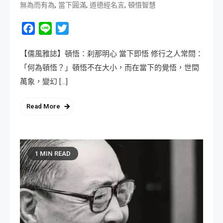
,
,
,
無為而有為
當下圓滿
道德經名言
頓悟智慧
Facebook
Line
Twitter
【儒風雅誌】頓悟：刹那明心 當下即悟 修行之人常問：
「何為頓悟？」頓悟不在大小，而在當下的覺悟，世間
萬象，變幻 […]
Read More
1 MIN READ