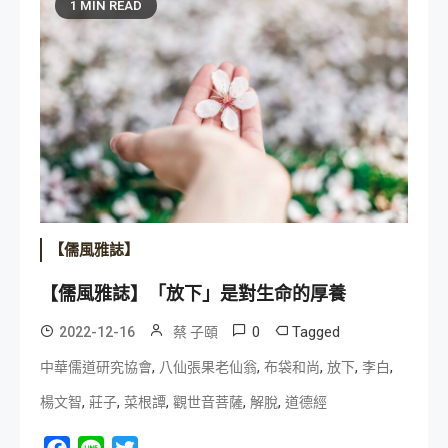
1 MIN READ
【儒風雅誌】
【儒風雅誌】「放下」是對生命的厚養
0
Tagged
2022-12-16
蔡 子頤
,
,
,
,
,
中華儒道研究協會
八仙張果老仙翁
布袋和尚
放下
李白
,
,
,
,
,
楊文智
莊子
菜根譚
觀世音菩薩
解脫
道德經