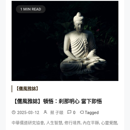
1 MIN READ
【儒風雅誌】
【儒風雅誌】頓悟：刹那明心 當下即悟
0
Tagged
2025-03-12
蔡 子頤
,
,
,
,
,
中華儒道研究協會
人生智慧
修行境界
內在平靜
心靈覺醒