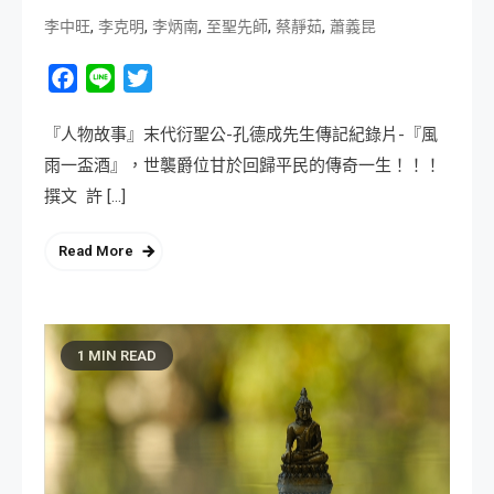
,
,
,
,
,
李中旺
李克明
李炳南
至聖先師
蔡靜茹
蕭義昆
Facebook
Line
Twitter
『人物故事』末代衍聖公-孔德成先生傳記紀錄片-『風
雨一盃酒』，世襲爵位甘於回歸平民的傳奇一生！！！
撰文 許 […]
Read More
1 MIN READ