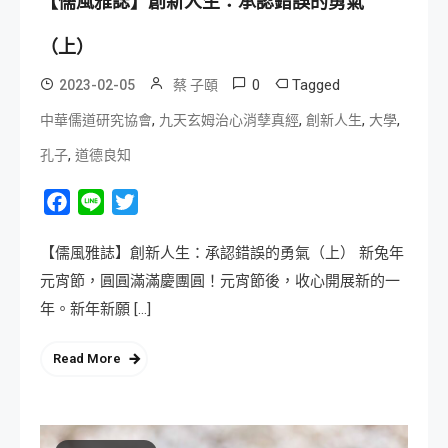
【儒風雅誌】創新人生：承認錯誤的勇氣
（上）
0
Tagged
2023-02-05
蔡 子頤
,
,
,
,
中華儒道研究協會
九天玄姆治心消孽真經
創新人生
大學
,
孔子
道德良知
Facebook
Line
Twitter
【儒風雅誌】創新人生：承認錯誤的勇氣（上） 新兔年
元宵節，圓圓滿滿慶團圓！元宵節後，收心開展新的一
年。新年新願 […]
Read More