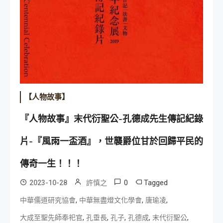
【人物故事】
『人物故事』末代衍聖公-孔德成先生傳記紀錄
片-『風雨一盃酒』，世襲爵位甘於回歸平民的
傳奇一生！！！
0
Tagged
2023-10-28
許慎之
,
,
,
中華儒道研究協會
中華無盡燈文化學會
唐瑜凌
,
,
,
,
,
大成至聖先師奉祀官
孔垂長
孔子
孔德成
末代衍聖公