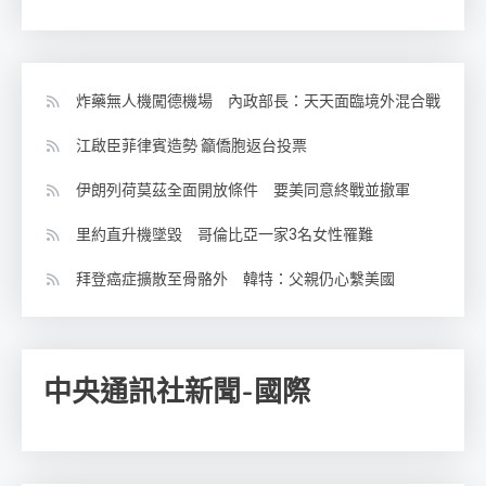
炸藥無人機闖德機場 內政部長：天天面臨境外混合戰
江啟臣菲律賓造勢 籲僑胞返台投票
伊朗列荷莫茲全面開放條件 要美同意終戰並撤軍
里約直升機墜毀 哥倫比亞一家3名女性罹難
拜登癌症擴散至骨骼外 韓特：父親仍心繫美國
中央通訊社新聞-國際