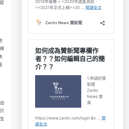
促
地
得
快
距
天出
只
出生