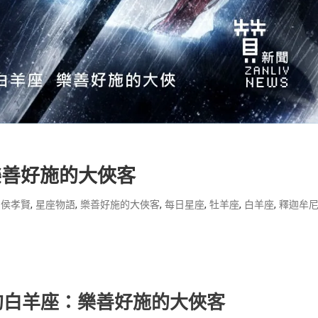
樂善好施的大俠客
,
,
,
,
,
,
,
侯孝賢
星座物語
樂善好施的大俠客
每日星座
牡羊座
白羊座
釋迦牟
的白羊座：樂善好施的大俠客