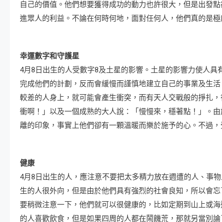
自己的價值。他們想要獲得成功的動力也許很大，但是出發點
進眾人的利益。不論在何時何地，面對任何人，他們真的是極
幸運數字和守護星
4月8日出生的人受數字8及土星的影響。土星的影響力使人
完成他們的計劃，反而會緩慢而謹慎地建立自己的事業及生活
較差的人身上，就可能會產生衝突，而有天人交戰般的掙扎，
衝啊！」以及一個成熟的大人說：「慢慢來，穩著點！」。由
離的印象，事實上他們卻有一顆溫暖而樂於施予的心。不過，
健康
4月8日出生的人，應注意不要把太多精力放在週遭的人、事
生的人很外向，但是由於他們具有強烈的社會良知，所以會忘
要稍微注意一下，他們就可以很健康的，比如定期到山上或海
的人喜歡飲食，但是如果四周的人都在鬧饑荒，那就另當別論