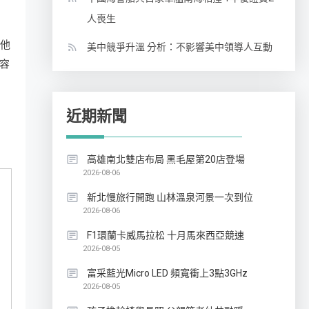
人喪生
（他
美中競爭升溫 分析：不影響美中領導人互動
容
近期新聞
高雄南北雙店布局 黑毛屋第20店登場
2026-08-06
新北慢旅行開跑 山林溫泉河景一次到位
2026-08-06
F1環蘭卡威馬拉松 十月馬來西亞競速
2026-08-05
富采藍光Micro LED 頻寬衝上3點3GHz
2026-08-05