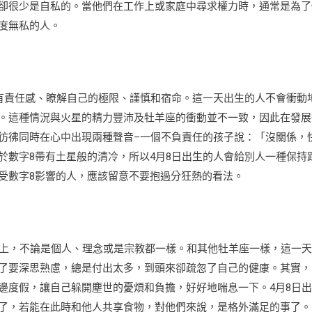
卻很少是自私的。當他們在工作上或家庭中尋求權力時，通常是為了
度無私的人。
具有責任感、瞭解自己的極限、謹慎和宿命。這一天出生的人不會衝動
。這種情況與火星的精力豐沛及牡羊座的衝動並不一致，因此在發展
彷彿同時在心中出現兩種聲音–一個不負責任的孩子說：「沒關係，
於數字8帶有土星般的清冷，所以4月8日出生的人會給別人一種保持
受數字8影響的人，應該留意不要抱過分狂熱的看法。
物上，不論是個人、理念或是宗教都一樣。和其他牡羊座一樣，這一
了要深思熟慮，總是付出太多，到頭來卻疏忽了自己的健康。其實，
邊度假，讓自己躲開塵世的憂煩和負擔，好好地喘息一下。4月8日
了，若能在此時和他人共享食物，對他們來說，是格外滿足的事了。