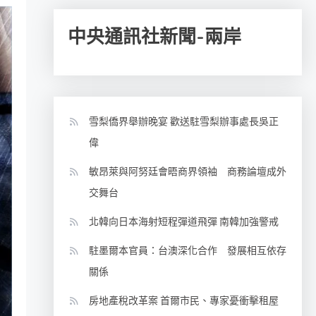
中央通訊社新聞-兩岸
雪梨僑界舉辦晚宴 歡送駐雪梨辦事處長吳正
偉
敏昂萊與阿努廷會晤商界領袖 商務論壇成外
交舞台
北韓向日本海射短程彈道飛彈 南韓加強警戒
駐墨爾本官員：台澳深化合作 發展相互依存
關係
房地產稅改革案 首爾市民、專家憂衝擊租屋