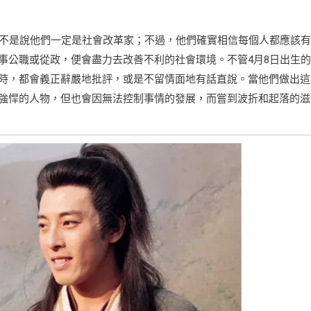
並不是說他們一定是社會改革家；不過，他們確實相信每個人都應該
事公職或從政，便會盡力去改善不利的社會環境。不管4月8日出生
時，都會義正辭嚴地批評，或是不留情面地有話直說。當他們做出這
強悍的人物，但也會因無法控制事情的發展，而嘗到波折和起落的滋