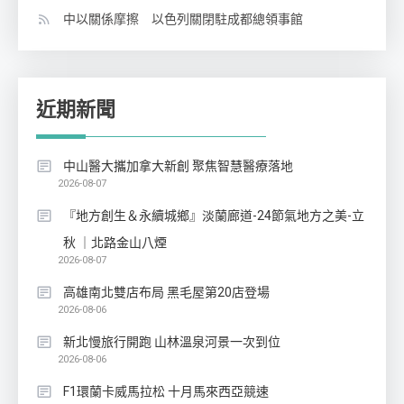
中以關係摩擦 以色列關閉駐成都總領事館
近期新聞
中山醫大攜加拿大新創 聚焦智慧醫療落地
2026-08-07
『地方創生＆永續城鄉』淡蘭廊道-24節氣地方之美-立
秋 ｜北路金山八煙
2026-08-07
高雄南北雙店布局 黑毛屋第20店登場
2026-08-06
新北慢旅行開跑 山林溫泉河景一次到位
2026-08-06
F1環蘭卡威馬拉松 十月馬來西亞競速