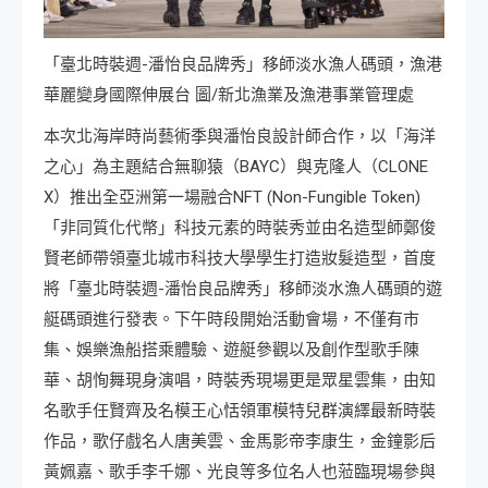
「臺北時裝週-潘怡良品牌秀」移師淡水漁人碼頭，漁港
華麗變身國際伸展台 圖/新北漁業及漁港事業管理處
本次北海岸時尚藝術季與潘怡良設計師合作，以「海洋
之心」為主題結合無聊猿（BAYC）與克隆人（CLONE
X）推出全亞洲第一場融合NFT (Non-Fungible Token)
「非同質化代幣」科技元素的時裝秀並由名造型師鄭俊
賢老師帶領臺北城市科技大學學生打造妝髮造型，首度
將「臺北時裝週-潘怡良品牌秀」移師淡水漁人碼頭的遊
艇碼頭進行發表。下午時段開始活動會場，不僅有市
集、娛樂漁船搭乘體驗、遊艇參觀以及創作型歌手陳
華、胡恂舞現身演唱，時裝秀現場更是眾星雲集，由知
名歌手任賢齊及名模王心恬領軍模特兒群演繹最新時裝
作品，歌仔戲名人唐美雲、金馬影帝李康生，金鐘影后
黃姵嘉、歌手李千娜、光良等多位名人也蒞臨現場參與