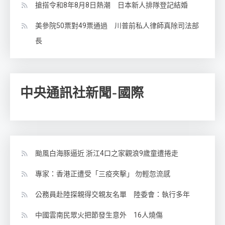
搶搭令和8年8月8日熱潮 日本新人排隊登記結婚
美參院50票對49票通過 川普前私人律師真除司法部
長
中央通訊社新聞-國際
颱風白海豚逼近 浙江4口之家觀浪9歲童遭捲走
專家：香港正遭受「三疫夾擊」 勿輕忽流感
公務員赴陸探親得交親友名單 陸委會：執行多年
中國雲南民眾火把節發生意外 16人燒傷