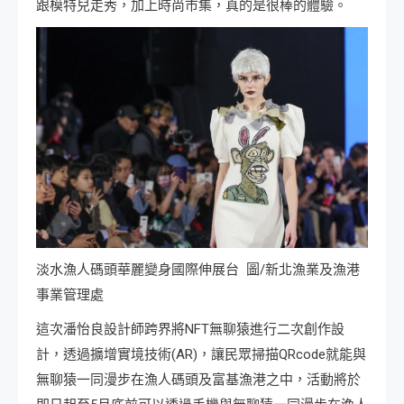
跟模特兒走秀，加上時尚市集，真的是很棒的體驗。
淡水漁人碼頭華麗變身國際伸展台 圖/新北漁業及漁港
事業管理處
這次潘怡良設計師跨界將NFT無聊猿進行二次創作設
計，透過擴增實境技術(AR)，讓民眾掃描QRcode就能與
無聊猿一同漫步在漁人碼頭及富基漁港之中，活動將於