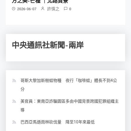
方之美-芒種 ｜北路貢寮
許慎之
2026-06-07
0
中央通訊社新聞-兩岸
哥斯大黎加新樹蛙物種 夜行「咖啡蛙」體長不到4公
分
美官員：東南亞詐騙園區多由中國背景跨國犯罪組織主
導
巴西亞馬遜雨林砍伐量 降至10年來最低