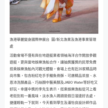
漁港華麗變身國際伸展台 圖/新北漁業及漁港事業管理
處
活動會場不僅有與在地遊艇業者領袖海洋合作開放參觀
遊艇，更與當地娛樂漁船合作，讓抽獎獲獎的民眾免費
搭乘娛樂漁船內河觀光體驗，會場上也有近20家精品時
尚市集，包含粉紅吃手手鰻魚骨酥、可唐精品茶旅、水
恩沛洗顏產品、巧絲顏中醫美顏及JABO Water等好吃又
好玩。幸運中獎的李先生表示，搭乘娛樂漁船從河上看
老街別有一番風味，淡水漁人碼頭是假日溜達好去處，
捷運輕軌一下就到，今天看到學生及潘怡良設計師作品